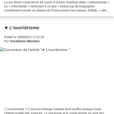
La soi-disant controverse de savoir si Emma Goldman était « individualiste »
ou « collectiviste » serait due à ce que « beaucoup de biographes
considèrent comme un dédain de Emma envers les masses. Elitiste, « elle
percevait de plus en plus les masses...
★ L’ouvriérisme
Publié le 28/08/2017 à 11:34
Par
Socialisme libertaire
" L’ouvriérisme ? C’est une étrange maladie dont souffre presque toute
l’intellectualité dite avancée. Le marxisme et le syndicalisme en sont des