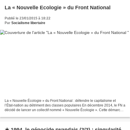
La « Nouvelle Ecologie » du Front National
Publié le 23/01/2015 à 18:22
Par
Socialisme libertaire
La « Nouvelle Écologie » du Front National : défendre le capitalisme et
l’État-nation au détriment des classes populaires En décembre 2014, le FN a
décidé de lancer un collectif nommé « Nouvelle Écologie ». Cette démarche
à pour but de contester l’hégémonie...
★ 1994, le génocide rwandais (3/3) : singularité