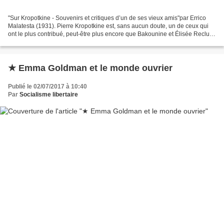
"Sur Kropotkine - Souvenirs et critiques d’un de ses vieux amis"par Errico
Malatesta (1931). Pierre Kropotkine est, sans aucun doute, un de ceux qui
ont le plus contribué, peut-être plus encore que Bakounine et Élisée Reclus,
à l'élaboration et à la propagation...
★ Emma Goldman et le monde ouvrier
Publié le 02/07/2017 à 10:40
Par
Socialisme libertaire