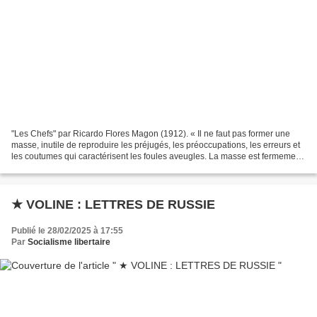
"Les Chefs" par Ricardo Flores Magon (1912). « Il ne faut pas former une
masse, inutile de reproduire les préjugés, les préoccupations, les erreurs et
les coutumes qui caractérisent les foules aveugles. La masse est fermement
convaincue qu’il lui faut...
★ VOLINE : LETTRES DE RUSSIE
Publié le 28/02/2025 à 17:55
Par
Socialisme libertaire