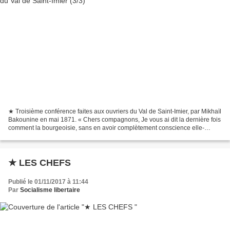
★ Troisième conférence faites aux ouvriers du Val de Saint-Imier, par Mikhaïl
Bakounine en mai 1871. « Chers compagnons, Je vous ai dit la dernière fois
comment la bourgeoisie, sans en avoir complètement conscience elle-
même, mais en partie aussi, et...
★ LES CHEFS
Publié le 01/11/2017 à 11:44
Par
Socialisme libertaire