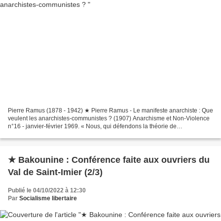
Pierre Ramus (1878 - 1942) ★ Pierre Ramus - Le manifeste anarchiste : Que
veulent les anarchistes-communistes ? (1907) Anarchisme et Non-Violence
n°16 - janvier-février 1969. « Nous, qui défendons la théorie de
l’anarchisme-communisme, sommes adversaires...
★ Bakounine : Conférence faite aux ouvriers du
Val de Saint-Imier (2/3)
Publié le 04/10/2022 à 12:30
Par
Socialisme libertaire