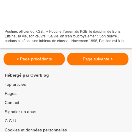
Poutine, officier du KGB... « Poutine, l’agent du KGB, le dauphin de Boris
Eltsine, sa vie, son œuvre : Sa vie, on s’en fout royalement. Son œuvre…
parlons plutôt de son tableau de chasse : Novembre 1998, Poutine est à la
tête du FSB (digne successeur...
< Page précédente
Page suivante >
Hébergé par Overblog
Top articles
Pages
Contact
Signaler un abus
C.G.U.
Cookies et données personnelles