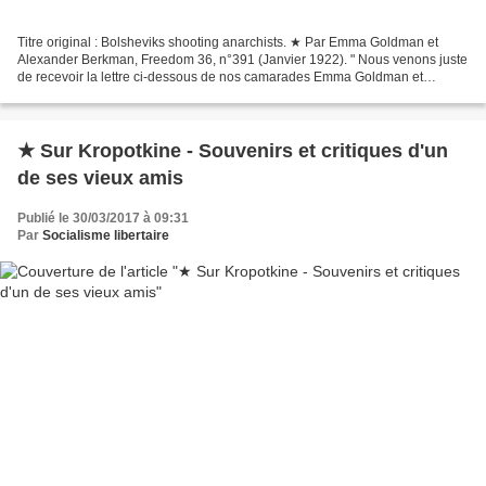
Titre original : Bolsheviks shooting anarchists. ★ Par Emma Goldman et
Alexander Berkman, Freedom 36, n°391 (Janvier 1922). " Nous venons juste
de recevoir la lettre ci-dessous de nos camarades Emma Goldman et
Alexander Berkman, qui sont maintenant échoués...
★ Sur Kropotkine - Souvenirs et critiques d'un
de ses vieux amis
Publié le 30/03/2017 à 09:31
Par
Socialisme libertaire