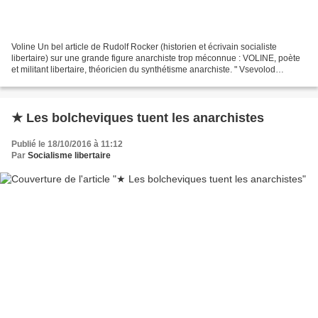
Voline Un bel article de Rudolf Rocker (historien et écrivain socialiste
libertaire) sur une grande figure anarchiste trop méconnue : VOLINE, poète
et militant libertaire, théoricien du synthétisme anarchiste. " Vsevolod
Mikhailovich Eichenbaum est né...
★ Les bolcheviques tuent les anarchistes
Publié le 18/10/2016 à 11:12
Par
Socialisme libertaire