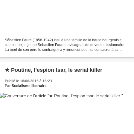
Sébastien Faure (1858-1942) Issu d’une famille de la haute bourgeoisie
catholique, le jeune Sébastien Faure envisageait de devenir missionnaire.
La mort de son père le contraignit à y renoncer pour se consacrer à sa
famille. Le contact avec la vie quotidienne...
★ Poutine, l’espion tsar, le serial killer
Publié le 18/08/2015 à 16:23
Par
Socialisme libertaire