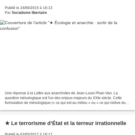
Publié le 24/06/2015 à 10:13
Par
Socialisme libertaire
Une réponse à la Lettre aux anarchistes de Jean-Louis Phan-Van. La
question mésologique est l'un des enjeux majeurs du XXIe siècle. Cette
formulation de mésologique (« ce qui est au milieu » ou « ce qui relève du
milieu ») est plus pertinente que question...
★ Le terrorisme d’État et la terreur irrationnelle
Publié le 02/05/2017 à 18:17