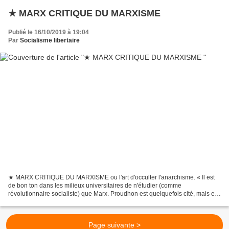
★ MARX CRITIQUE DU MARXISME
Publié le 16/10/2019 à 19:04
Par
Socialisme libertaire
★ MARX CRITIQUE DU MARXISME ou l'art d'occulter l'anarchisme. « Il est
de bon ton dans les milieux universitaires de n'étudier (comme
révolutionnaire socialiste) que Marx. Proudhon est quelquefois cité, mais en
passant. Ainsi, après l'échec des pays soviétiques,...
Page suivante >