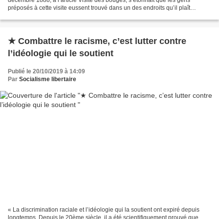
préposés à cette visite eussent trouvé dans un des endroits qu’il plaît
d’appeler bouges, une femme seule à une sorte...
★ Combattre le racisme, c’est lutter contre
l’idéologie qui le soutient
Publié le 20/10/2019 à 14:09
Par
Socialisme libertaire
« La discrimination raciale et l’idéologie qui la soutient ont expiré depuis
longtemps. Depuis le 20ème siècle, il a été scientifiquement prouvé que