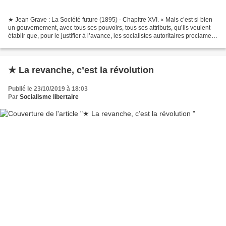
★ Jean Grave : La Société future (1895) - Chapitre XVI. « Mais c’est si bien
un gouvernement, avec tous ses pouvoirs, tous ses attributs, qu’ils veulent
établir que, pour le justifier à l’avance, les socialistes autoritaires proclament
bien haut : qu’il...
★ La revanche, c’est la révolution
Publié le 23/10/2019 à 18:03
Par
Socialisme libertaire