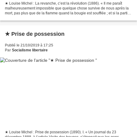
★ Louise Michel : La revanche, c’est la révolution (1886). « Il me paraît
malheureusement impossible que quelque chose survive de nous après la
mort, pas plus que de la flamme quand la bougie est soufflée ; et si la partie
qui pense peut disparaître,...
★ Prise de possession
Publié le 21/10/2019 à 17:25
Par
Socialisme libertaire
★ Louise Michel : Prise de possession (1890). I. « Un journal du 23
décembre 1888, à l’article Visite des bouges, s’étonnait que les gens