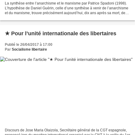
La synthèse entre l’anarchisme et le marxisme par Patrice Spadoni (1998).
L’hypothèse de Daniel Guérin, celle d’une synthèse à venir de l’anarchisme
et du marxisme, trouve précisément aujourd’hui, dix ans après sa mort, de
bonnes et de nouvelles raisons...
★ Pour l’unité internationale des libertaires
Publié le 26/04/2017 à 17:00
Par
Socialisme libertaire
Discours de Jose Maria Olaizola, Secrétaire général de la CGT espagnole,
prononcé lors du meeting international organisé par la CNT à la veille du 1er