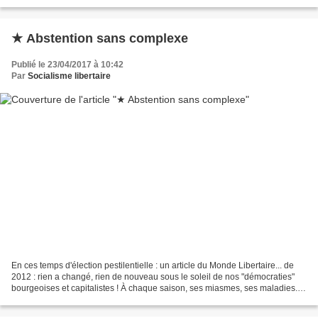
pas en un jour que le flot grossit au...
★ Abstention sans complexe
Publié le 23/04/2017 à 10:42
Par
Socialisme libertaire
En ces temps d'élection pestilentielle : un article du Monde Libertaire... de
2012 : rien a changé, rien de nouveau sous le soleil de nos "démocraties"
bourgeoises et capitalistes ! À chaque saison, ses miasmes, ses maladies.
La saison électorale arrive...