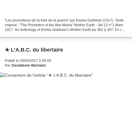
"Les promoteurs de la folie de la guerre" par Emma Goldman (1917). Texte
original : "The Promoters of the War Mania" Mother Earth - Vol 12 n°1 Mars
1917. An Anthology of Emma Goldman’s Mother Earth pp 392 à 397. En ce
mot des plus critique, il devient...
★ L’A.B.C. du libertaire
Publié le 29/04/2017 à 08:55
Par
Socialisme libertaire