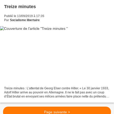
Treize minutes
Publié le 13/09/2019 à 17:35
Par
Socialisme libertaire
Treize minutes : L’attentat de Georg Elser contre Hitler. « Le 30 janvier 1933,
Adolf Hitler arrive au pouvoir en Allemagne. Il ne le fait pas avec un coup
d’État brutal en envoyant ses milices armées faire place nette du prétendu
Etat de droit : il est...
Page suivante >