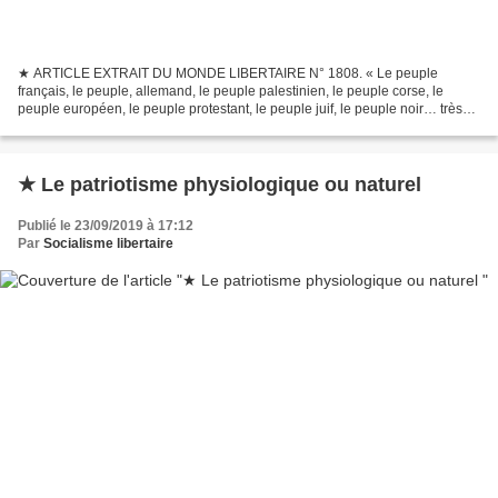
★ ARTICLE EXTRAIT DU MONDE LIBERTAIRE N° 1808. « Le peuple
français, le peuple, allemand, le peuple palestinien, le peuple corse, le
peuple européen, le peuple protestant, le peuple juif, le peuple noir… très
souvent le terme de peuple est utilisé, mais...
★ Le patriotisme physiologique ou naturel
Publié le 23/09/2019 à 17:12
Par
Socialisme libertaire