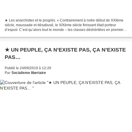
★ Les anarchistes et le progrès. « Contrairement à notre début de XXIème
siècle, maussade et désabusé, le XIXème siècle finissant était porteur
d’espoir. C’est qu’alors tout le monde – les classes déshéritées en premier –
croyait que le progrès technique...
★ UN PEUPLE, ÇA N’EXISTE PAS, ÇA N’EXISTE
PAS…
Publié le 24/09/2019 à 12:20
Par
Socialisme libertaire