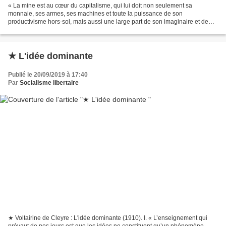
« La mine est au cœur du capitalisme, qui lui doit non seulement sa
monnaie, ses armes, ses machines et toute la puissance de son
productivisme hors-sol, mais aussi une large part de son imaginaire et de
son rapport au travail. Aujourd’hui, l’extraction...
★ L'idée dominante
Publié le 20/09/2019 à 17:40
Par
Socialisme libertaire
★ Voltairine de Cleyre : L'idée dominante (1910). I. « L’enseignement qui
prévaut de nos jours est que les idées ne constituent qu’un phénomène