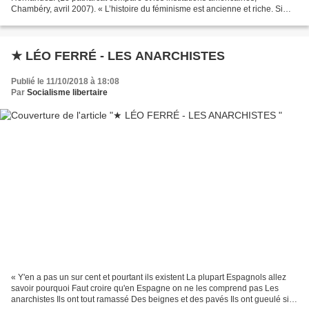
Chambéry, avril 2007). « L’histoire du féminisme est ancienne et riche. Si
l’adjectif féministe ne s’impose qu’en 1882...
★ LÉO FERRÉ - LES ANARCHISTES
Publié le 11/10/2018 à 18:08
Par
Socialisme libertaire
« Y'en a pas un sur cent et pourtant ils existent La plupart Espagnols allez
savoir pourquoi Faut croire qu'en Espagne on ne les comprend pas Les
anarchistes Ils ont tout ramassé Des beignes et des pavés Ils ont gueulé si