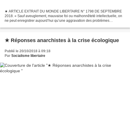
★ ARTICLE EXTRAIT DU MONDE LIBERTAIRE N° 1798 DE SEPTEMBRE
2018. « Sauf aveuglement, mauvaise foi ou malhonnêteté intellectuelle, on
ne peut enregistrer aujourd’hui qu’une aggravation des problèmes
environnementaux et sociaux partout dans le monde : 90...
★ Réponses anarchistes à la crise écologique
Publié le 20/10/2018 à 09:18
Par
Socialisme libertaire