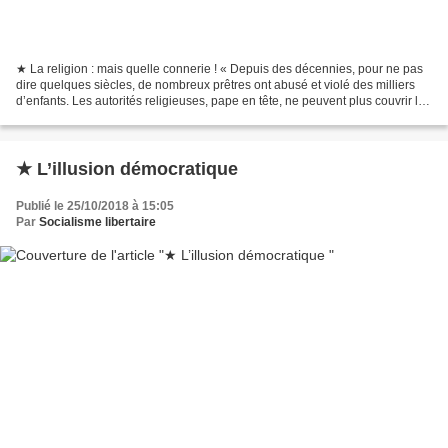
★ La religion : mais quelle connerie ! « Depuis des décennies, pour ne pas
dire quelques siècles, de nombreux prêtres ont abusé et violé des milliers
d’enfants. Les autorités religieuses, pape en tête, ne peuvent plus couvrir les
méfaits des curés catholiques....
★ L’illusion démocratique
Publié le 25/10/2018 à 15:05
Par
Socialisme libertaire