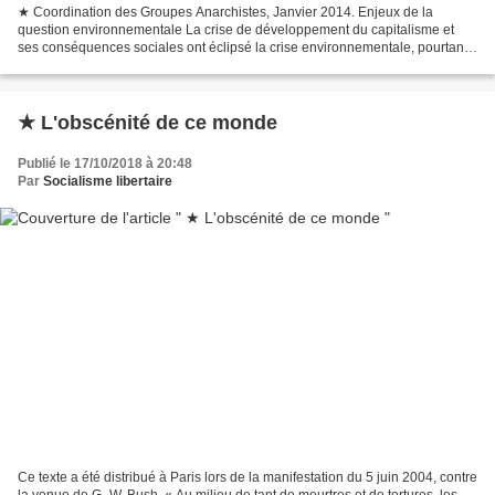
★ Coordination des Groupes Anarchistes, Janvier 2014. Enjeux de la
question environnementale La crise de développement du capitalisme et
ses conséquences sociales ont éclipsé la crise environnementale, pourtant
plus que jamais d’actualité. De notre point...
★ L'obscénité de ce monde
Publié le 17/10/2018 à 20:48
Par
Socialisme libertaire
Ce texte a été distribué à Paris lors de la manifestation du 5 juin 2004, contre
la venue de G.-W. Bush. « Au milieu de tant de meurtres et de tortures, les