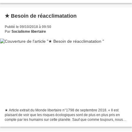
fort Qu'ils peuv'nt gueuler encore...
★ Besoin de réacclimatation
Publié le 09/10/2018 à 09:50
Par
Socialisme libertaire
★ Article extrait du Monde libertaire n°1798 de septembre 2018. « Il est
plaisant de voir que les risques écologiques sont de plus en plus pris en
compte par les humains sur cette planète. Sauf que comme toujours, nous
réagissons trop en retard, incapables...