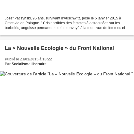
Jozef Paczynski, 95 ans, survivant d'Auschwitz, pose le 5 janvier 2015 à
Cracovie en Pologne. " Cris horribles des femmes électrocutées sur les
barbelés, angoisse permanente d’être envoyé à la mort, vue de femmes et
enfants conduits aux chambres à gaz...:...
La « Nouvelle Ecologie » du Front National
Publié le 23/01/2015 à 18:22
Par
Socialisme libertaire