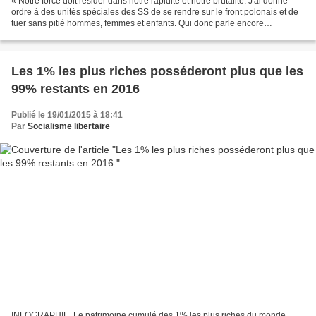
« Notre force doit résider dans notre rapidité et notre brutalité. J'ai donné
ordre à des unités spéciales des SS de se rendre sur le front polonais et de
tuer sans pitié hommes, femmes et enfants. Qui donc parle encore
aujourd'hui de l'extermination...
Les 1% les plus riches posséderont plus que les
99% restants en 2016
Publié le 19/01/2015 à 18:41
Par
Socialisme libertaire
INFOGRAPHIE. Le patrimoine cumulé des 1% les plus riches du monde