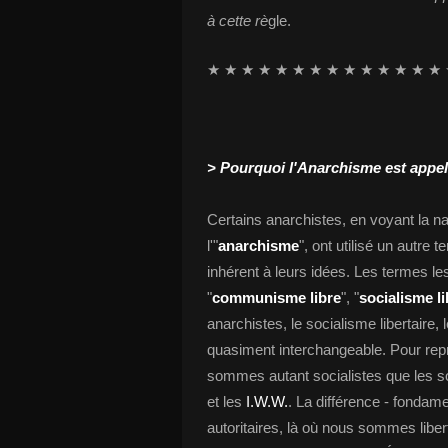
à cette rè
gle.
★ ★ ★ ★ ★ ★ ★ ★ ★ ★ ★ ★ ★ ★ 
> Pourquoi l'Anarchisme est appelé
Certains anarchistes, en voyant la na
l'"
anarchisme
", ont utilisé un autre 
inhérent à leurs idées. Les termes l
"
communisme libre
", "
socialisme li
anarchistes, le socialisme libertaire,
quasiment interchangeable. Pour repr
sommes autant socialistes que les s
et les
I.W.W.
. La différence - fondame
autoritaires, là où nous sommes libert