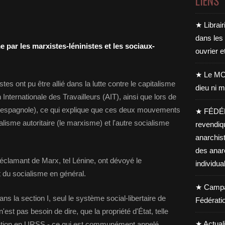
LIENS
★ Librair
dans les
par les marxistes-léninistes et les sociaux-
ouvrier e
★ Le MO
es ont pu être allié dans la lutte contre le capitalisme
dieu ni m
Internationale des Travailleurs (AIT), ainsi que lors de
ion espagnole), ce qui explique que ces deux mouvements
★ FÉDÉ
ialisme autoritaire (le marxisme) et l'autre socialisme
revendiq
anarchis
des anar
lamant de Marx, tel Lénine, ont dévoyé le
individua
t du socialisme en général.
★ Campag
ns la section I, seul le système social-libertaire de
Fédérati
n'est pas besoin de dire, que la propriété d'État, telle
★ Actual
cation en URSS - ce qui est communément appelé