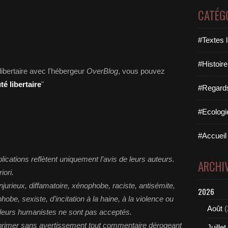
CATÉG
#Textes l
#Histoire
libertaire avec l'hébergeur
OverBlog
, vous pouvez
 libertaire
"
#Regards 
#Ecologi
#Accueil 
cations reflètent uniquement l’avis de leurs auteurs.
ARCHI
ori.
njurieux, diffamatoire, xénophobe, raciste, antisémite,
2026
be, sexiste, d’incitation à la haine, à la violence ou
Août
(
valeurs humanistes ne sont pas acceptés.
primer sans avertissement tout commentaire dérogeant
Juillet