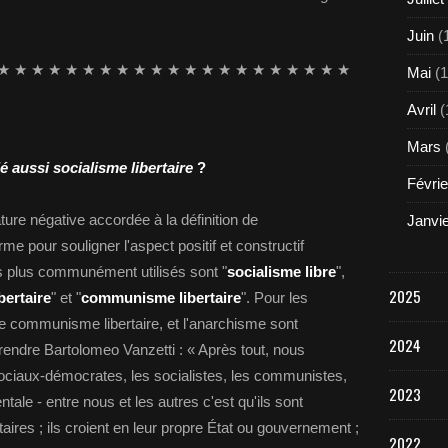
Juin
(
★ ★ ★ ★ ★ ★ ★ ★ ★ ★ ★ ★ ★ ★ ★ ★ ★ ★ ★ ★ ★
Mai
(1
Avril
(
Mars
 aussi socialisme libertaire
?
Févrie
ture négative accordée à la définition de
Janvi
terme pour souligner l'aspect positif et constructif
es plus communément utilisés sont "
socialisme libre
",
2025
bertaire
" et "
communisme libertaire
". Pour les
 le communisme libertaire, et l'anarchisme sont
2024
endre Bartolomeo Vanzetti : « Après tout, nous
ociaux-démocrates, les socialistes, les communistes,
2023
ntale - entre nous et les autres c'est qu'ils sont
aires ; ils croient en leur propre État ou gouvernement ;
2022