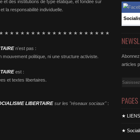
e et des institutions de type étatique, et fondée sur
et la responsabilité individuelle.
Sociali
★ ★ ★ ★ ★ ★ ★ ★ ★ ★ ★ ★ ★ ★ ★ ★ ★ ★ ★ ★ ★
NEWSL
RTAIRE
n'est pas :
Abonnez-
n mouvement politique, ni une structure activiste.
articles 
RTAIRE
est :
s et textes libertaires.
Email
PAGES
OCIALISME LIBERTAIRE
sur les "réseaux sociaux"
:
★ LIEN
★ Sociali