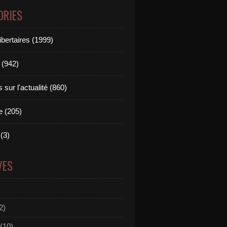
ORIES
ibertaires (1999)
 (942)
sur l'actualité (860)
e (205)
(3)
VES
2)
(10)