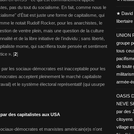
istes, pas du tout du socialisme. En fait, comme nous le
★ David 
ialisme" d'État est juste une forme de capitalisme, qui
libertair
omme le notait Rudolf Rocker, pour les anarchistes, le
stion de ventre plein, mais une question de la culture
UNION PA
alité et de la libre initiative de l'individu ; sans liberté,
groupe po
italiste morne, qui sacrifiera toute pensée et sentiment
tous ceu
tice ». [
2
]
pacifisme
de toute 
par les sociaux-démocrates est inacceptable pour les
militaris
émocrates acceptent pleinement le marché capitaliste
armée-éco
ravail) et le système électoral représentatif (qui usurpe
OASIS D
NEVE SHA
par des J
 par des capitalistes aux USA
citoyens 
village es
 sociaux-démocrates et marxistes américain(e)s n'ont