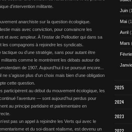
ique d'intervention militante.
Juin
(
Mai
(1
 mouvement anarchiste sur la question écologique.
odestie mais avec conviction, pour convaincre les
Avril
(
 et avec ampleur. À l'instar de Pelloutier qui dans sa
Mars
it les compagnons à rejoindre les syndicats.
ne tactique ou d'une stratégie, sans pour autant être
Févrie
es militants comme le montrèrent les débats autour de
Janvi
Amsterdam de 1907. Aujourd'hui il se poursuit encore...
'il ne s'agisse plus d'un choix mais bien d'une obligation
pte cette question.
2025
 participèrent au début du mouvement écologique, les
ontinué l'aventure — sont aujourd'hui perdus pour
2024
ement au principe partidaire et parlementaire en
recte.
2023
'est pas un appel à rejoindre les Verts qui avec le
ementarisme et du soi-disant réalisme, est devenu un
2022