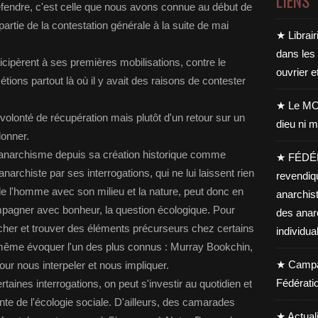
LIENS
fendre, c'est celle que nous avons connue au début de
 partie de la contestation générale à la suite de mai
★ Librair
dans les
icipèrent à ses premières mobilisations, contre le
ouvrier e
ions partout là où il y avait des raisons de contester
★ Le MO
 volonté de récupération mais plutôt d'un retour sur un
dieu ni m
donner.
l'anarchisme depuis sa création historique comme
★ FÉDÉ
archiste par ses interrogations, qui ne lui laissent rien
revendiq
de l'homme avec son milieu et la nature, peut donc en
anarchis
mpagner avec bonheur, la question écologique. Pour
des anar
her et trouver des éléments précurseurs chez certains
individua
même évoquer l'un des plus connus : Murray Bookchin,
★ Campag
our nous interpeler et nous impliquer.
Fédérati
taines interrogations, on peut s'investir au quotidien et
ante de l'écologie sociale. D'ailleurs, des camarades
★ Actual