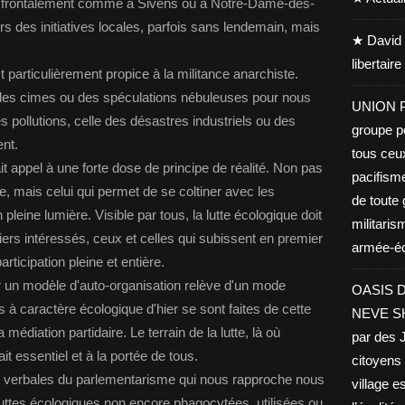
nt, frontalement comme à Sivens ou à Notre-Dame-des-
s des initiatives locales, parfois sans lendemain, mais
★ David 
libertair
st particulièrement propice à la militance anarchiste.
des cimes ou des spéculations nébuleuses pour nous
UNION PA
des pollutions, celle des désastres industriels ou des
groupe po
nt.
tous ceu
t appel à une forte dose de principe de réalité. Non pas
pacifisme
, mais celui qui permet de se coltiner avec les
de toute 
n pleine lumière. Visible par tous, la lutte écologique doit
militaris
iers intéressés, ceux et celles qui subissent en premier
armée-éco
articipation pleine et entière.
ur un modèle d'auto-organisation relève d'un mode
OASIS D
s à caractère écologique d'hier se sont faites de cette
NEVE SHA
médiation partidaire. Le terrain de la lutte, là où
par des J
it essentiel et à la portée de tous.
citoyens 
es verbales du parlementarisme qui nous rapproche nous
village es
luttes écologiques non encore phagocytées, utilisées ou