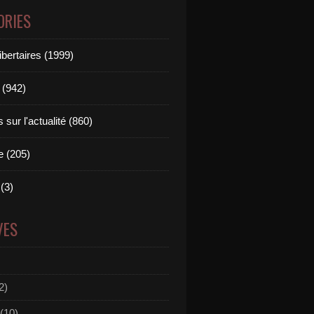
ORIES
ibertaires (1999)
 (942)
sur l'actualité (860)
e (205)
(3)
VES
2)
(10)