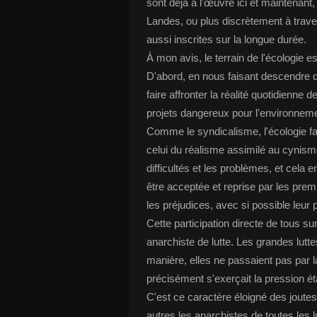
sont déjà à l'œuvre ici et maintena
Landes, ou plus discrètement à traver
aussi inscrites sur la longue durée.
À mon avis, le terrain de l'écologie e
D'abord, en nous faisant descendre 
faire affronter la réalité quotidienne 
projets dangereux pour l'environneme
Comme le syndicalisme, l'écologie fai
celui du réalisme assimilé au cynisme
difficultés et les problèmes, et cela e
être acceptée et reprise par les prem
les préjudices, avec si possible leur p
Cette participation directe de tous s
anarchiste de lutte. Les grandes lutte
manière, elles ne passaient pas par la 
précisément s'exerçait la pression éta
C'est ce caractère éloigné des jout
autres les anarchistes de toutes les 