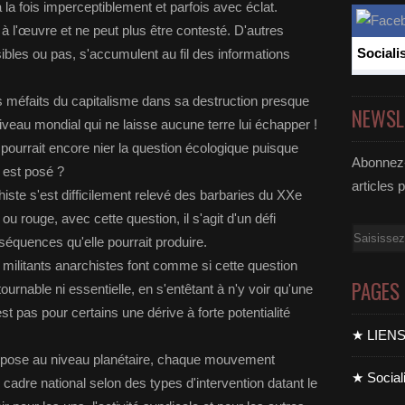
à la fois imperceptiblement et parfois avec éclat.
à l'œuvre et ne peut plus être contesté. D'autres
Sociali
ibles ou pas, s'accumulent au fil des informations
es méfaits du capitalisme dans sa destruction presque
NEWSL
iveau mondial qui ne laisse aucune terre lui échapper !
i pourrait encore nier la question écologique puisque
Abonnez-
 est posé ?
articles 
iste s'est difficilement relevé des barbaries du XXe
u rouge, avec cette question, il s'agit d'un défi
Email
séquences qu'elle pourrait produire.
s militants anarchistes font comme si cette question
PAGES
ournable ni essentielle, en s'entêtant à n'y voir qu'une
 pas pour certains une dérive à forte potentialité
★ LIEN
impose au niveau planétaire, chaque mouvement
★ Sociali
n cadre national selon des types d'intervention datant le