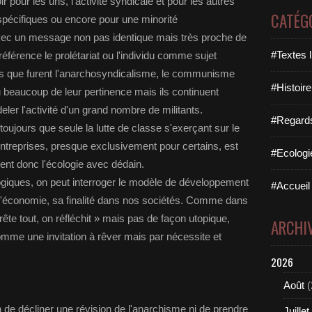
 pour les uns, l'activité syndicale et pour les autres
CATÉG
 spécifiques ou encore pour une minorité
avec un message non pas identique mais très proche de
#Textes l
férence le prolétariat ou l'individu comme sujet
pes que furent l'anarchosyndicalisme, le communisme
#Histoire
du beaucoup de leur pertinence mais ils continuent
eler l'activité d'un grand nombre de militants.
#Regards 
toujours que seule la lutte de classe s'exerçant sur le
entreprises, presque exclusivement pour certains, est
#Ecologi
nt donc l'écologie avec dédain.
logiques, on peut interroger le modèle de développement
#Accueil 
e l'économie, sa finalité dans nos sociétés. Comme dans
rête tout, on réfléchit » mais pas de façon utopique,
ARCHI
omme une invitation à rêver mais par nécessite et
2026
Août
(
ion de décliner une révision de l'anarchisme ni de prendre
Juillet