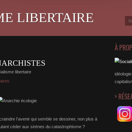
ME LIBERTAIRE
À PRO
NARCHISTES
alisme libertaire
idéologie 
taires
capitalis
> RÉSE
raindre l'avenir qui semble se dessiner, non plus à
autant céder aux sirènes du catastrophisme ?