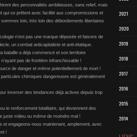
hirent des personnalités ambitieuses, sans relief, mais
 et qui se prêtent avec facilité aux compromissions et
2021
ommes loin, très loin des débordements libertaires
2020
écologie n'est pas une marque déposée et faisons de
2019
ècle, un combat anticapitaliste et anti-étatique.
a bataille a déjà commencé et son territoire
2018
n n'ayant pas de frontière infranchissable !
source de danger et même potentiellement de mort !
2017
 particules chimiques dangereuses est généralement
2016
pour inverser des tendances déjà actives depuis trop
2015
 ou le renforcement totalitaire, qui deviennent des
 de juste milieu ou même de moindre mal !
2014
tres et engageons-nous maintenant, amplement, avec
nt !