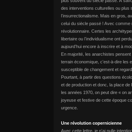
plus souvent du siècle passé. À savoir
des interventions culturelles ou plus
l'insurrectionalisme. Mais en gros, 
celui du siècle passé ! Avec comme ré
révolutionnaire. Certes les archéty
libertaire ou l'individualisme ont per
aujourd'hui encore à inscrire et à mod
En majorité, les anarchistes pensent 
terrain économique, c'est-à-dire les 
susceptible de changement et regarde
Pourtant, à partir des questions éco
et de production et donc, la place d
les années 1970, on peut dire « on ar
joyeuse et festive de cette époque c
urgence.
Une révolution copernicienne
Avec cette lettre, je n'ai nulle intent