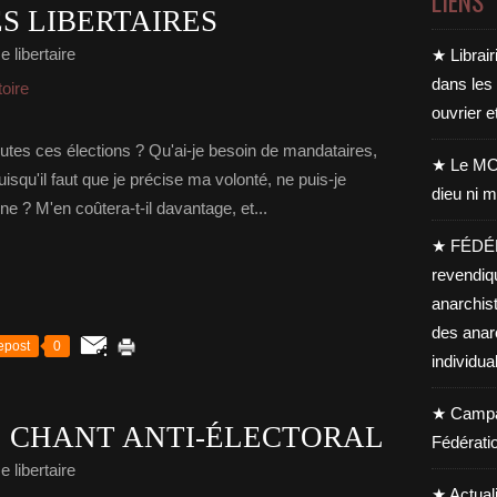
LIENS
S LIBERTAIRES
 libertaire
★ Librair
dans les
toire
ouvrier e
outes ces élections ? Qu'ai-je besoin de mandataires,
★ Le MO
isqu'il faut que je précise ma volonté, ne puis-je
dieu ni m
e ? M'en coûtera-t-il davantage, et...
★ FÉDÉ
revendiq
anarchis
des anar
epost
0
individua
★ Campag
: CHANT ANTI-ÉLECTORAL
Fédérati
 libertaire
★ Actual