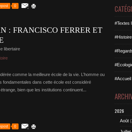
epost
0
CATÉG
#Textes l
 : FRANCISCO FERRER ET
#Histoire
E
 libertaire
#Regards 
toire
#Ecologi
sidérée comme la meilleure école de la vie. L’homme ou
#Accueil 
s fondamentales dans cette école est considéré
range, bien que les institutions continuent...
ARCHI
2026
Août
(
epost
0
Juillet