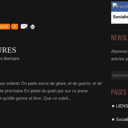
Sociali
epost
0
NEWSL
URES
Abonnez-
 libertaire
articles 
Email
s enfants On parle encor de gloire, et de guerre, et de
PAGES
lte prochaine En jetant du grain pur sur ce jeune
qu’elle germe et lève, Que ce soleil...
★ LIEN
★ Sociali