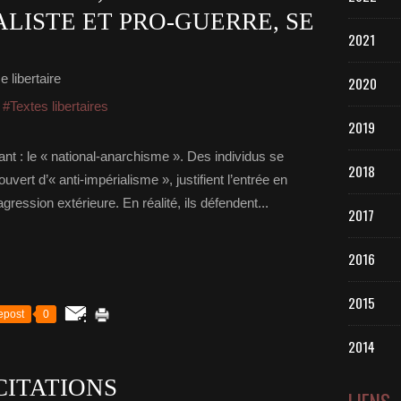
LISTE ET PRO-GUERRE, SE
2021
 libertaire
2020
,
#Textes libertaires
2019
nt : le « national-anarchisme ». Des individus se
2018
vert d’« anti-impérialisme », justifient l’entrée en
ression extérieure. En réalité, ils défendent...
2017
2016
2015
epost
0
2014
CITATIONS