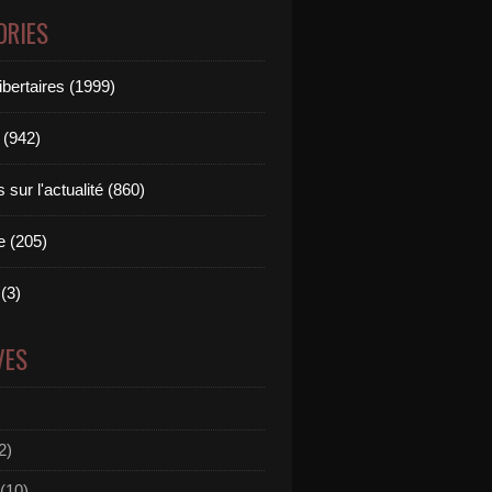
ORIES
ibertaires (1999)
 (942)
sur l'actualité (860)
e (205)
(3)
VES
2)
(10)