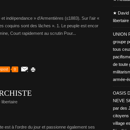
★ David 
 et indépendance » d’Armentières (≤1883). Sur l’air «
libertair
Ces coquins sont des lâches ». 1. Le peuple est encor
mine, Court rapidement au scrutin Pour...
UNION PA
groupe po
tous ceu
pacifisme
de toute 
epost
0
militaris
armée-éco
RCHISTE
OASIS D
NEVE SHA
libertaire
par des J
citoyens 
village es
e est à l’ordre du jour et passionne également ses