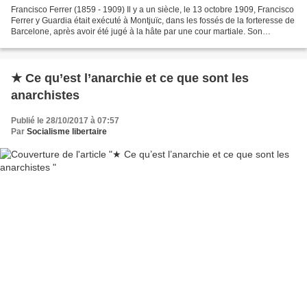
Francisco Ferrer (1859 - 1909) Il y a un siècle, le 13 octobre 1909, Francisco
Ferrer y Guardia était exécuté à Montjuïc, dans les fossés de la forteresse de
Barcelone, après avoir été jugé à la hâte par une cour martiale. Son
défenseur commis d’office,...
★ Ce qu’est l’anarchie et ce que sont les
anarchistes
Publié le 28/10/2017 à 07:57
Par
Socialisme libertaire