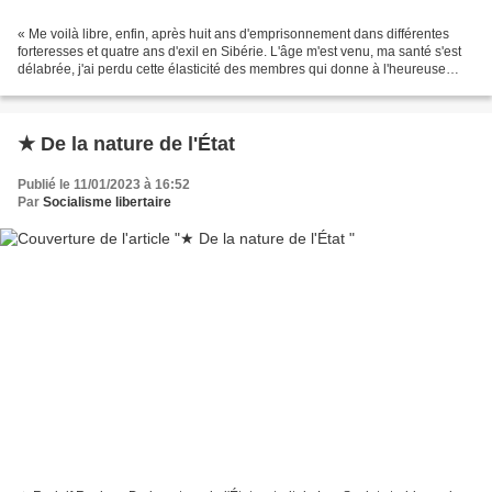
« Me voilà libre, enfin, après huit ans d'emprisonnement dans différentes
forteresses et quatre ans d'exil en Sibérie. L'âge m'est venu, ma santé s'est
délabrée, j'ai perdu cette élasticité des membres qui donne à l'heureuse
jeunesse une force invincible....
★ De la nature de l'État
Publié le 11/01/2023 à 16:52
Par
Socialisme libertaire