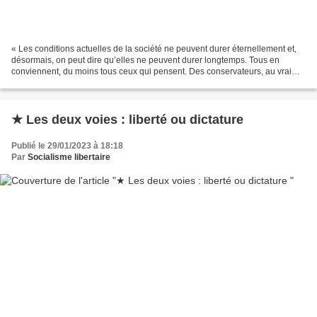
« Les conditions actuelles de la société ne peuvent durer éternellement et,
désormais, on peut dire qu’elles ne peuvent durer longtemps. Tous en
conviennent, du moins tous ceux qui pensent. Des conservateurs, au vrai
sens du mot, il n’y en a plus. Il...
★ Les deux voies : liberté ou dictature
Publié le 29/01/2023 à 18:18
Par
Socialisme libertaire