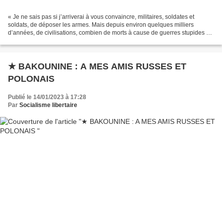
« Je ne sais pas si j’arriverai à vous convaincre, militaires, soldates et
soldats, de déposer les armes. Mais depuis environ quelques milliers
d’années, de civilisations, combien de morts à cause de guerres stupides et
inutiles ? car toutes les guerres...
★ BAKOUNINE : A MES AMIS RUSSES ET
POLONAIS
Publié le 14/01/2023 à 17:28
Par
Socialisme libertaire