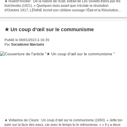
★ Rudolf Rocker : De la nature de l'État, extrait de Les Soviets trahis par les
bolcheviks (1921). « Quelques mois avant que n'éclate la révolution
d'Octobre 1917, LÉNINE écrivit son célèbre ouvrage l’État et la Révolution,
qui représente un curieux mélange...
★ Un coup d’œil sur le communisme
Publié le 08/01/2023 à 16:35
Par
Socialisme libertaire
★ Voltairine de Cleyre : Un coup d’œil sur le communisme (1893). « Jette ton
pain sur la face des eaux, car avec le temps tu le retrouveras. » « Il y a deux