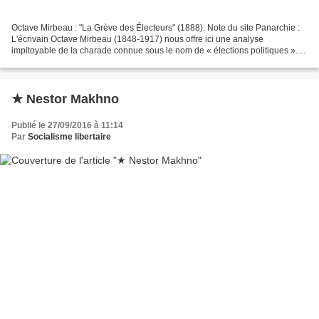
Octave Mirbeau : "La Grève des Électeurs" (1888). Note du site Panarchie :
L'écrivain Octave Mirbeau (1848-1917) nous offre ici une analyse
impitoyable de la charade connue sous le nom de « élections politiques ».
Le fait incroyable est que cette imposture...
★ Nestor Makhno
Publié le 27/09/2016 à 11:14
Par
Socialisme libertaire