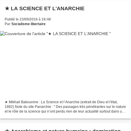
★ LA SCIENCE ET L'ANARCHIE
Publié le 23/09/2016 à 16:48
Par
Socialisme libertaire
★ Mikhail Bakounine : La Science et l’Anarchie (extrait de Dieu et l'état,
1882) Note du site Panarchie : " Des passages très pénétrantes sur le nature
et le rôle de la science qui n’ont perdu rien de leur actualité surtout dans une
période, comme l’actuelle,...