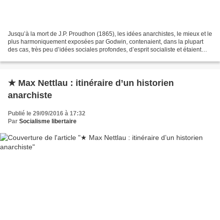
Jusqu’à la mort de J.P. Proudhon (1865), les idées anarchistes, le mieux et le
plus harmoniquement exposées par Godwin, contenaient, dans la plupart
des cas, très peu d’idées sociales profondes, d’esprit socialiste et étaient
assez loin des initiatives,...
★ Max Nettlau : itinéraire d’un historien
anarchiste
Publié le 29/09/2016 à 17:32
Par
Socialisme libertaire