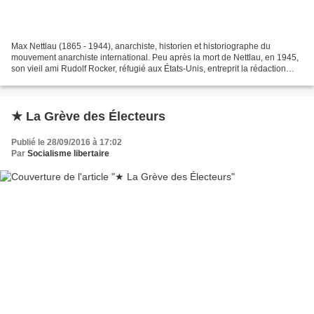
Max Nettlau (1865 - 1944), anarchiste, historien et historiographe du
mouvement anarchiste international. Peu après la mort de Nettlau, en 1945,
son vieil ami Rudolf Rocker, réfugié aux États-Unis, entreprit la rédaction
d’un ouvrage sur sa vie et son...
★ La Grève des Électeurs
Publié le 28/09/2016 à 17:02
Par
Socialisme libertaire