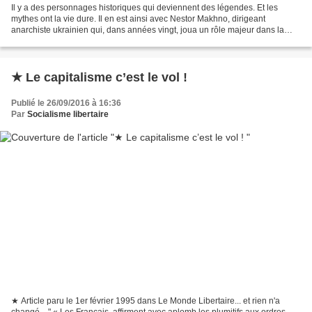
Il y a des personnages historiques qui deviennent des légendes. Et les
mythes ont la vie dure. Il en est ainsi avec Nestor Makhno, dirigeant
anarchiste ukrainien qui, dans années vingt, joua un rôle majeur dans la
lutte contre les armées blanches de Denikine....
★ Le capitalisme c’est le vol !
Publié le 26/09/2016 à 16:36
Par
Socialisme libertaire
★ Article paru le 1er février 1995 dans Le Monde Libertaire... et rien n'a
changé... " « Les Français, affirment avec aplomb les plumitifs aux ordres,