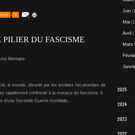
Juin
(
epost
0
Mai
(1
Avril
(
 PILIER DU FASCISME
Mars
Févrie
me libertaire
Janvi
cle, le monde, ébranlé par les terribles hécatombes de
2025
ez rapidement confronté à la menace du fascisme. Il
prix d’une Seconde Guerre mondiale...
2024
2023
2022