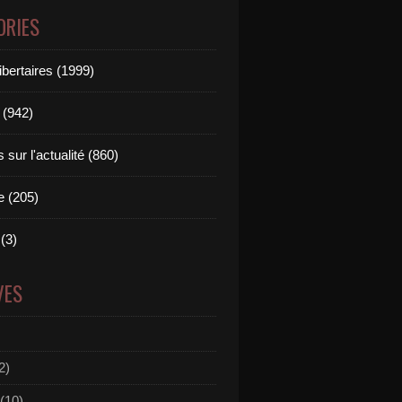
ORIES
ibertaires (1999)
 (942)
sur l'actualité (860)
e (205)
(3)
VES
2)
(10)