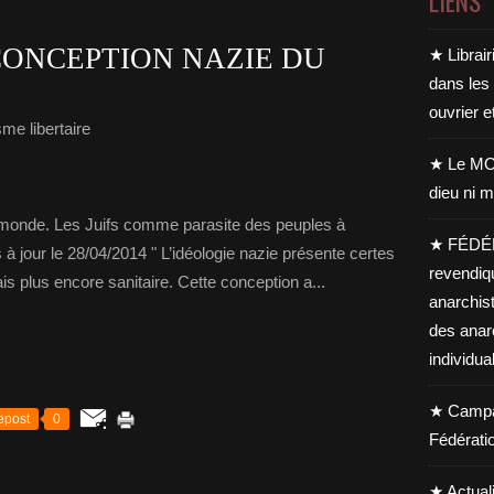
LIENS
CONCEPTION NAZIE DU
★ Librair
dans les
ouvrier e
me libertaire
★ Le MO
dieu ni m
monde. Les Juifs comme parasite des peuples à
★ FÉDÉ
jour le 28/04/2014 " L’idéologie nazie présente certes
revendiq
s plus encore sanitaire. Cette conception a...
anarchis
des anar
individua
★ Campag
epost
0
Fédérati
★ Actual