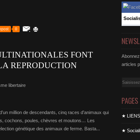
Sociali
epost
0
NEWSL
LTINATIONALES FONT
Abonnez-
 LA REPRODUCTION
articles 
Email
me libertaire
PAGES
d’un million de descendants, cinq races d’animaux qui
★ LIEN
es, cochons, poules, chèvres et moutons… Les
 sélection génétique des animaux de ferme. Basta...
★ Sociali