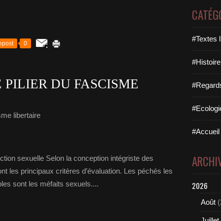
CATÉG
#Textes l
epost
0
#Histoire
 PILIER DU FASCISME
#Regards 
#Ecologi
me libertaire
#Accueil 
ARCHI
nction sexuelle Selon la conception intégriste des
ont les principaux critères d’évaluation. Les péchés les
les sont les méfaits sexuels....
2026
Août
(
Juillet