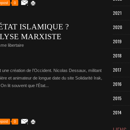
epost
0
2021
ÉTAT ISLAMIQUE ?
2020
LYSE MARXISTE
2019
me libertaire
2018
2017
st une création de l’Occident. Nicolas Dessaux, militant
ère et animateur de longue date du site Solidarité Irak,
2016
On lit souvent que l’État...
2015
2014
epost
0