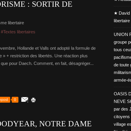
RISME : SORTIR DE
★ David 
libertair
me libertaire
,
#Textes libertaires
UNION PA
groupe po
ovembre, Hollande et Valls ont adopté la formule de
tous ceu
 » + restriction des libertés. Une réaction plus
pacifisme
 que pour Daech. Comment, en fait, désagréger...
de toute 
militaris
armée-éco
OASIS D
epost
0
NEVE SHA
par des J
citoyens 
GOODYEAR, NOTRE DAME
village es