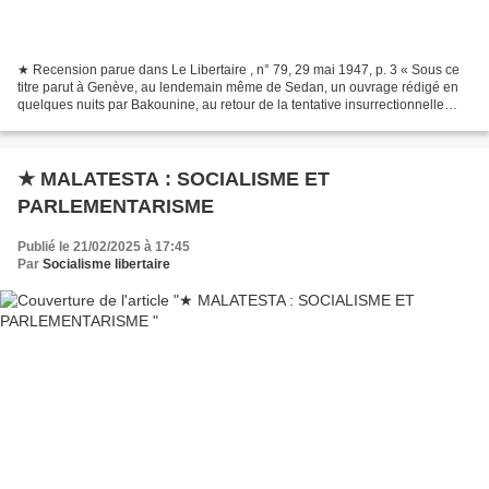
★ Recension parue dans Le Libertaire , n° 79, 29 mai 1947, p. 3 « Sous ce
titre parut à Genève, au lendemain même de Sedan, un ouvrage rédigé en
quelques nuits par Bakounine, au retour de la tentative insurrectionnelle
prolétarienne de Lyon. L’intention...
★ MALATESTA : SOCIALISME ET
PARLEMENTARISME
Publié le 21/02/2025 à 17:45
Par
Socialisme libertaire