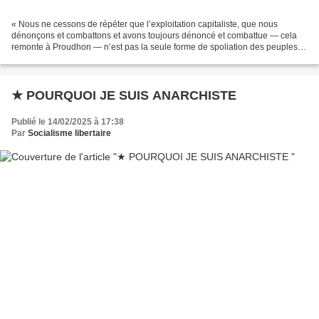
« Nous ne cessons de répéter que l’exploitation capitaliste, que nous
dénonçons et combattons et avons toujours dénoncé et combattue — cela
remonte à Proudhon — n’est pas la seule forme de spoliation des peuples,
et qu’il en est encore de pires. Ces faits...
★ POURQUOI JE SUIS ANARCHISTE
Publié le 14/02/2025 à 17:38
Par
Socialisme libertaire