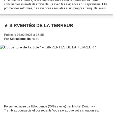
« Depuis ses débuts, la social-démocratie vend la même escroquerie :
concilier les intérêts des travailleurs avec les exigences du capitalisme. Elle
promet des réformes, des avancées sociales et un progrès tranquille, mais
dans les faits, elle sert toujours...
★ SIRVENTÈS DE LA TERREUR
Publié le 07/02/2025 à 17:55
Par
Socialisme libertaire
Polymnie, muse de l'Eloquence (XVIIe siècle) par Michel Dorigny. «
Tremblez bourgeois et possédants Vous savez que votre situation est