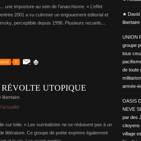
 imposture au sein de l’anarchisme. « L’effet
★ David 
entrée 2001 a vu culminer un engouement éditorial et
libertair
msky, perceptible depuis 1998. Plusieurs recueils...
UNION PA
groupe po
tous ceu
pacifisme
epost
0
de toute 
militaris
T RÉVOLTE UTOPIQUE
armée-éco
libertaire
OASIS D
'actualité
NEVE SHA
par des J
le sur toile. « Les surréalistes ne se réduisent pas à un
citoyens 
e littérature. Ce groupe de poète exprime également
village es
'art et la vie. Les avant-gardes...