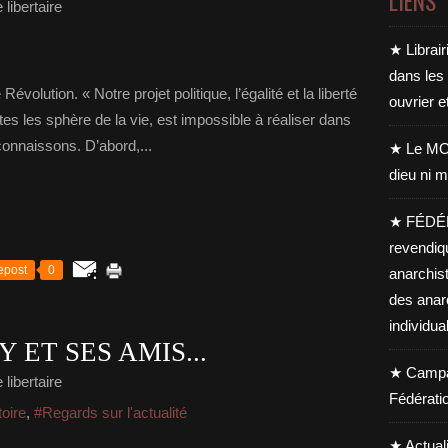
LIENS
libertaire
★ Librair
dans les
olution. « Notre projet politique, l’égalité et la liberté
ouvrier e
tes les sphère de la vie, est impossible à réaliser dans
connaissons. D’abord,...
★ Le MO
dieu ni m
★ FÉDÉ
revendiq
epost
0
anarchis
des anar
individua
ET SES AMIS...
★ Campag
libertaire
Fédérati
toire
,
#Regards sur l'actualité
★ Actual