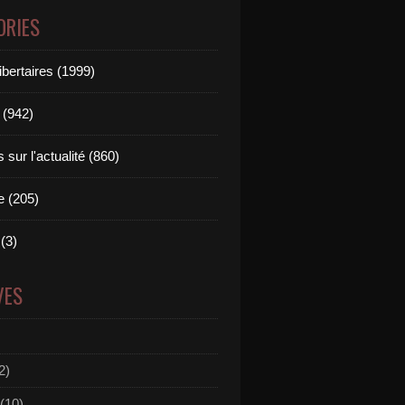
ORIES
ibertaires (1999)
 (942)
sur l'actualité (860)
e (205)
(3)
VES
2)
(10)