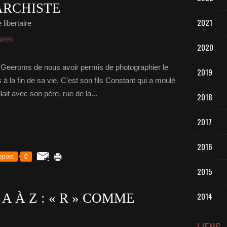
ARCHISTE
2021
libertaire
aires
2020
ille Geeroms de nous avoir permis de photographier le
2019
 la fin de sa vie. C’est son fils Constant qui a moulé
lait avec son père, rue de la...
2018
2017
2016
epost
0
2015
A À Z : « R » COMME
2014