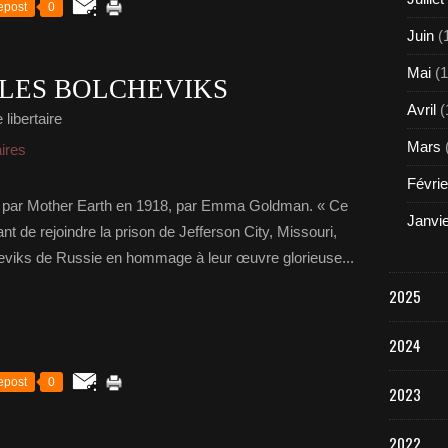
epost
0
Juin
(
Mai
(1
 LES BOLCHEVIKS
Avril
(
libertaire
Mars
aires
Févrie
par Mother Earth en 1918, par Emma Goldman. « Ce
Janvi
nt de rejoindre la prison de Jefferson City, Missouri,
heviks de Russie en hommage à leur œuvre glorieuse...
2025
2024
epost
0
2023
2022