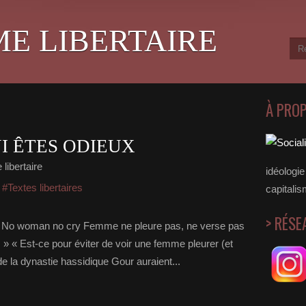
ME LIBERTAIRE
À PRO
I ÊTES ODIEUX
libertaire
idéologie 
,
#Textes libertaires
capitalis
> RÉSE
s No woman no cry Femme ne pleure pas, ne verse pas
 « Est-ce pour éviter de voir une femme pleurer (et
de la dynastie hassidique Gour auraient...