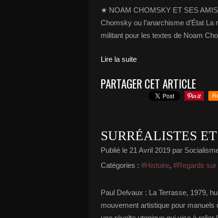
★ NOAM CHOMSKY ET SES AMIS... une
Chomsky ou l’anarchisme d’État La r
militant pour les textes de Noam Cho
Lire la suite
PARTAGER CET ARTICLE
R
SURRÉALISTES E
Publié le
21 Avril 2019
par Socialisme 
Catégories :
#Histoire
,
#Regards sur l
Paul Delvaux : La Terrasse, 1979, hui
mouvement artistique pour manuels d
une révolte utopique qui vise à relier l