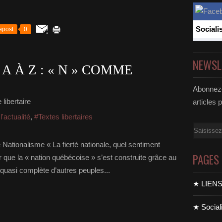
Sociali
epost
0
NEWSL
A À Z : « N » COMME
Abonnez-
libertaire
articles 
'actualité
,
#Textes libertaires
Email
Nationalisme « La fierté nationale, quel sentiment
PAGES
er que la « nation québécoise » s’est construite grâce au
n quasi complète d’autres peuples...
★ LIEN
★ Sociali