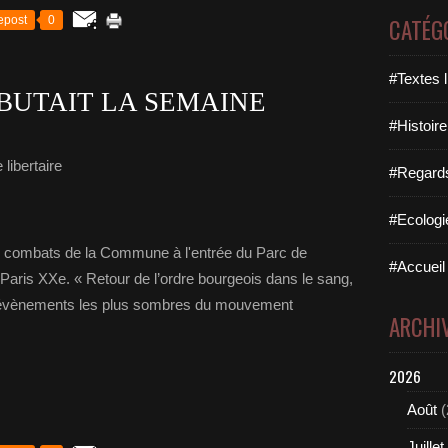
epost
0
CATÉG
#Textes l
ÉBUTAIT LA SEMAINE
#Histoire
libertaire
#Regards 
#Ecologi
 combats de la Commune à l'entrée du Parc de
#Accueil 
 Paris XXe. « Retour de l’ordre bourgeois dans le sang,
s évènements les plus sombres du mouvement
ARCHI
2026
Août
(
Juillet