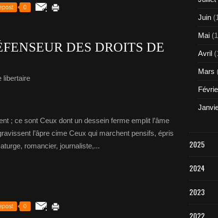
epost
0
Juin
(
Mai
(1
ÉFENSEUR DES DROITS DE
Avril
(
Mars
libertaire
Févrie
Janvi
tent ; ce sont Ceux dont un dessein ferme emplit l’âme
n gravissent l’âpre cime Ceux qui marchent pensifs, épris
2025
turge, romancier, journaliste,...
2024
2023
epost
0
2022