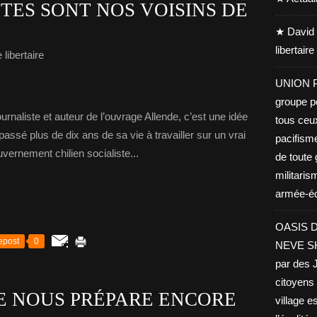
TES SONT NOS VOISINS DE
★ David 
libertair
libertaire
UNION PA
groupe po
Journaliste et auteur de l’ouvrage Allende, c’est une idée
tous ceu
sé plus de dix ans de sa vie à travailler sur un vrai
pacifisme
uvernement chilien socialiste...
de toute 
militaris
armée-éco
OASIS D
epost
0
NEVE SHA
par des J
citoyens 
E NOUS PRÉPARE ENCORE
village es