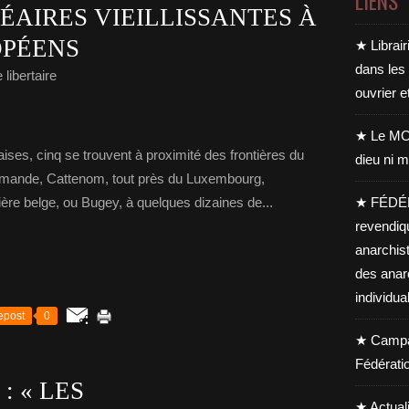
LIENS
AIRES VIEILLISSANTES À
OPÉENS
★ Librair
dans les
libertaire
ouvrier e
★ Le MO
aises, cinq se trouvent à proximité des frontières du
dieu ni m
llemande, Cattenom, tout près du Luxembourg,
ière belge, ou Bugey, à quelques dizaines de...
★ FÉDÉ
revendiq
anarchis
des anar
individua
epost
0
★ Campag
Fédérati
 « LES
★ Actual