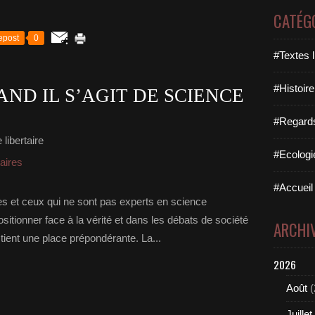
CATÉG
epost
0
#Textes l
#Histoire
AND IL S’AGIT DE SCIENCE
#Regards 
libertaire
#Ecologi
taires
#Accueil 
elles et ceux qui ne sont pas experts en science
itionner face à la vérité et dans les débats de société
ARCHI
 tient une place prépondérante. La...
2026
Août
(
Juillet