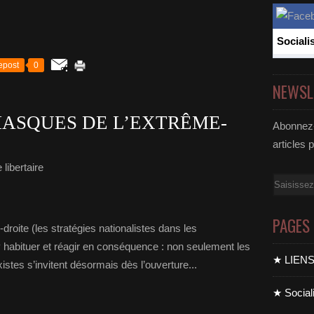
Sociali
epost
0
NEWSL
ASQUES DE L’EXTRÊME-
Abonnez-
articles 
libertaire
Email
PAGES
oite (les stratégies nationalistes dans les
y habituer et réagir en conséquence : non seulement les
★ LIEN
xistes s’invitent désormais dès l’ouverture...
★ Sociali