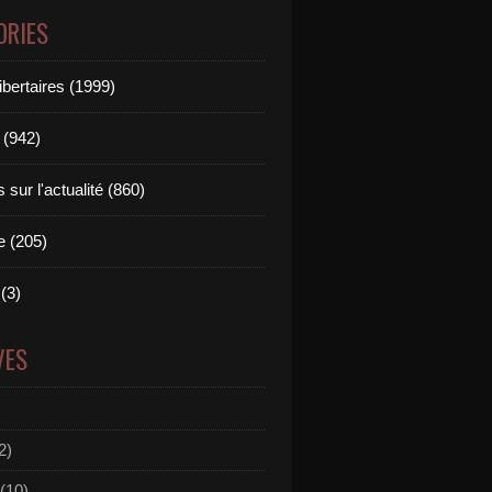
ORIES
ibertaires (1999)
 (942)
sur l'actualité (860)
e (205)
(3)
VES
2)
(10)