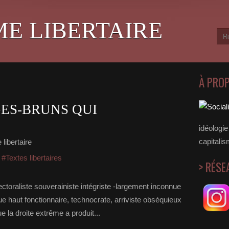
ME LIBERTAIRE
À PRO
GES-BRUNS QUI
idéologie 
capitalis
libertaire
,
#Textes libertaires
> RÉSE
ctoraliste souverainiste intégriste -largement inconnue
ue haut fonctionnaire, technocrate, arriviste obséquieux
e la droite extrême a produit...