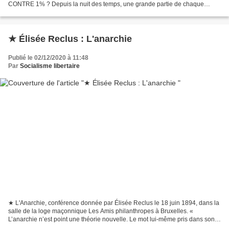
CONTRE 1% ? Depuis la nuit des temps, une grande partie de chaque
communauté humaine collabore avec le pouvoir...
★ Élisée Reclus : L'anarchie
Publié le 02/12/2020 à 11:48
Par
Socialisme libertaire
★ L'Anarchie, conférence donnée par Élisée Reclus le 18 juin 1894, dans la
salle de la loge maçonnique Les Amis philanthropes à Bruxelles. «
L’anarchie n’est point une théorie nouvelle. Le mot lui-même pris dans son
acception " absence de gouvernement...