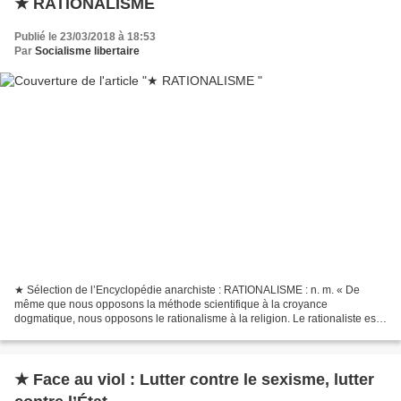
★ RATIONALISME
Publié le 23/03/2018 à 18:53
Par
Socialisme libertaire
★ Sélection de l’Encyclopédie anarchiste : RATIONALISME : n. m. « De
même que nous opposons la méthode scientifique à la croyance
dogmatique, nous opposons le rationalisme à la religion. Le rationaliste est
partisan de la primauté de la raison, dans tous...
★ Face au viol : Lutter contre le sexisme, lutter