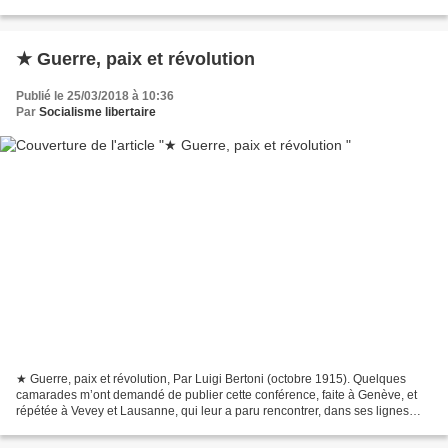
en novembre-décembre 2011...
★ Guerre, paix et révolution
Publié le 25/03/2018 à 10:36
Par
Socialisme libertaire
★ Guerre, paix et révolution, Par Luigi Bertoni (octobre 1915). Quelques
camarades m’ont demandé de publier cette conférence, faite à Genève, et
répétée à Vevey et Lausanne, qui leur a paru rencontrer, dans ses lignes
générales du moins, l’adhésion du...