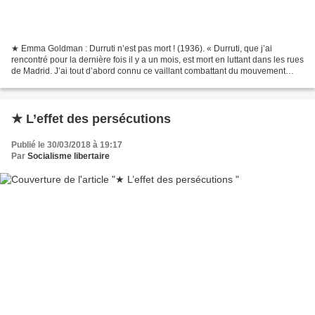
★ Emma Goldman : Durruti n’est pas mort ! (1936). « Durruti, que j’ai
rencontré pour la dernière fois il y a un mois, est mort en luttant dans les rues
de Madrid. J’ai tout d’abord connu ce vaillant combattant du mouvement
anarchiste et révolutionnaire...
★ L’effet des persécutions
Publié le 30/03/2018 à 19:17
Par
Socialisme libertaire