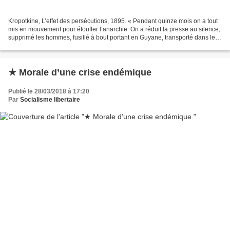
Kropotkine, L’effet des persécutions, 1895. « Pendant quinze mois on a tout
mis en mouvement pour étouffer l’anarchie. On a réduit la presse au silence,
supprimé les hommes, fusillé à bout portant en Guyane, transporté dans les
îles en Espagne, incarcéré...
★ Morale d’une crise endémique
Publié le 28/03/2018 à 17:20
Par
Socialisme libertaire