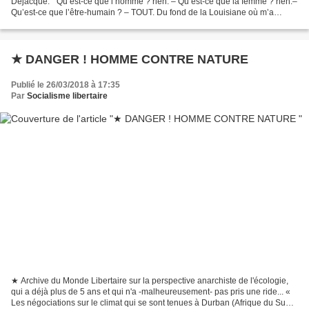
Déjacque. " Qu’est-ce que l’homme ? rien. – Qu’est-ce que la femme ? rien.–
Qu’est-ce que l’être-humain ? – TOUT. Du fond de la Louisiane où m’a
déporté le flux et le reflux...
★ DANGER ! HOMME CONTRE NATURE
Publié le 26/03/2018 à 17:35
Par
Socialisme libertaire
★ Archive du Monde Libertaire sur la perspective anarchiste de l'écologie,
qui a déjà plus de 5 ans et qui n'a -malheureusement- pas pris une ride... «
Les négociations sur le climat qui se sont tenues à Durban (Afrique du Sud)