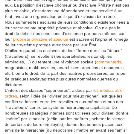
eux. La position d’esclave chômeur ou d’esclave RMIste n’est pas
plus enviable, c’est dans une dépendance et une servilité à un
État, avec une organisation politique d’exclusion bien réelle.
Nous sommes les esclaves de leurs conditions d’existence liées à
leur sacro-sainte propriété privative et absolue. On n’a pas le
droit de définir nos conditions d’existence par nous-mêmes, car
leur
propriété privative et absolue
est sacrée et l’alpha et l’oméga
de leur système protégé avec force par leur État.
D’ailleurs quand les esclaves, de leur “forme dure” ou “douce”
(travailleurs), se révoltent (les spartakistes, les zandj, les
séminoles,…) ou tentent une révolution sociale (
communards
,
magonistes, makhnovistes, anarchistes argentins et espagnols,
etc.), on a le droit, de la part des maîtres propriétaires, au retour
de pratiques esclavagistes plus dures nommées guerres ou
dictatures.
L’intérêt des classes “supérieures”, aidées par
les médias aux
ordres
, selon l’idée de “diviser pour mieux régner”, est que les
conflits se fassent entre les travailleurs eux-mêmes et non des
“travailleurs” contre ce système hiérarchique capitaliste. De
nombreuses stratégies internes sont utilisées pour diviser, dont le
“mérite” par le salaire (défini par les maîtres ; acheter le silence
de certains de leurs employés), donner les bonnes places aux
amis de la hiérarchie (du népotisme : mettre en avant ses “amis”