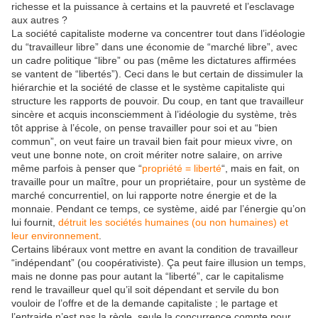
richesse et la puissance à certains et la pauvreté et l’esclavage
aux autres ?
La société capitaliste moderne va concentrer tout dans l’idéologie
du “travailleur libre” dans une économie de “marché libre”, avec
un cadre politique “libre” ou pas (même les dictatures affirmées
se vantent de “libertés”). Ceci dans le but certain de dissimuler la
hiérarchie et la société de classe et le système capitaliste qui
structure les rapports de pouvoir. Du coup, en tant que travailleur
sincère et acquis inconsciemment à l’idéologie du système, très
tôt apprise à l’école, on pense travailler pour soi et au “bien
commun”, on veut faire un travail bien fait pour mieux vivre, on
veut une bonne note, on croit mériter notre salaire, on arrive
même parfois à penser que “
propriété = liberté
“, mais en fait, on
travaille pour un maître, pour un propriétaire, pour un système de
marché concurrentiel, on lui rapporte notre énergie et de la
monnaie. Pendant ce temps, ce système, aidé par l’énergie qu’on
lui fournit,
détruit les sociétés humaines (ou non humaines) et
leur environnement
.
Certains libéraux vont mettre en avant la condition de travailleur
“indépendant” (ou coopérativiste). Ça peut faire illusion un temps,
mais ne donne pas pour autant la “liberté”, car le capitalisme
rend le travailleur quel qu’il soit dépendant et servile du bon
vouloir de l’offre et de la demande capitaliste ; le partage et
l’entraide n’est pas la règle, seule la concurrence compte pour