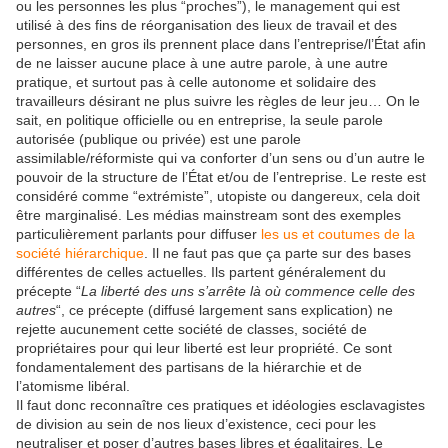
ou les personnes les plus “proches”), le management qui est
utilisé à des fins de réorganisation des lieux de travail et des
personnes, en gros ils prennent place dans l’entreprise/l’État afin
de ne laisser aucune place à une autre parole, à une autre
pratique, et surtout pas à celle autonome et solidaire des
travailleurs désirant ne plus suivre les règles de leur jeu… On le
sait, en politique officielle ou en entreprise, la seule parole
autorisée (publique ou privée) est une parole
assimilable/réformiste qui va conforter d’un sens ou d’un autre le
pouvoir de la structure de l’État et/ou de l’entreprise. Le reste est
considéré comme “extrémiste”, utopiste ou dangereux, cela doit
être marginalisé. Les médias mainstream sont des exemples
particulièrement parlants pour diffuser
les us et coutumes de la
société hiérarchique
. Il ne faut pas que ça parte sur des bases
différentes de celles actuelles. Ils partent généralement du
précepte “
La liberté des uns s’arrête là où commence celle des
autres
“, ce précepte (diffusé largement sans explication) ne
rejette aucunement cette société de classes, société de
propriétaires pour qui leur liberté est leur propriété. Ce sont
fondamentalement des partisans de la hiérarchie et de
l’atomisme libéral.
Il faut donc reconnaître ces pratiques et idéologies esclavagistes
de division au sein de nos lieux d’existence, ceci pour les
neutraliser et poser d’autres bases libres et égalitaires. Le