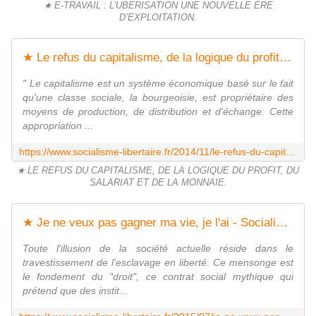
★ E-TRAVAIL : L’UBERISATION UNE NOUVELLE ÈRE
D’EXPLOITATION.
★ Le refus du capitalisme, de la logique du profit, du salariat et de la monnaie - Socialisme libertaire
" Le capitalisme est un système économique basé sur le fait
qu'une classe sociale, la bourgeoisie, est propriétaire des
moyens de production, de distribution et d'échange. Cette
appropriation ...
https://www.socialisme-libertaire.fr/2014/11/le-refus-du-capitalisme-de-la-logique-du-profit-du-salariat-et-de-la-monnaie.html
★ LE REFUS DU CAPITALISME, DE LA LOGIQUE DU PROFIT, DU
SALARIAT ET DE LA MONNAIE.
★ Je ne veux pas gagner ma vie, je l'ai - Socialisme libertaire
Toute l'illusion de la société actuelle réside dans le
travestissement de l'esclavage en liberté. Ce mensonge est
le fondement du "droit", ce contrat social mythique qui
prétend que des instit...