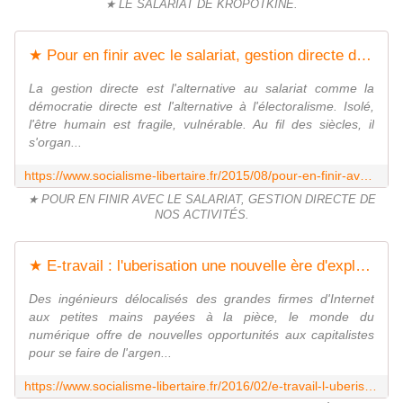
★ LE SALARIAT DE KROPOTKINE.
★ Pour en finir avec le salariat, gestion directe de nos activités - Socialisme libertaire
La gestion directe est l'alternative au salariat comme la
démocratie directe est l'alternative à l'électoralisme. Isolé,
l'être humain est fragile, vulnérable. Au fil des siècles, il
s'organ...
https://www.socialisme-libertaire.fr/2015/08/pour-en-finir-avec-le-salariat-gestion-directe-de-nos-activites.html
★ POUR EN FINIR AVEC LE SALARIAT, GESTION DIRECTE DE
NOS ACTIVITÉS.
★ E-travail : l'uberisation une nouvelle ère d'exploitation - Socialisme libertaire
Des ingénieurs délocalisés des grandes firmes d'Internet
aux petites mains payées à la pièce, le monde du
numérique offre de nouvelles opportunités aux capitalistes
pour se faire de l'argen...
https://www.socialisme-libertaire.fr/2016/02/e-travail-l-uberisation-une-nouvelle-ere-d-exploitation.html