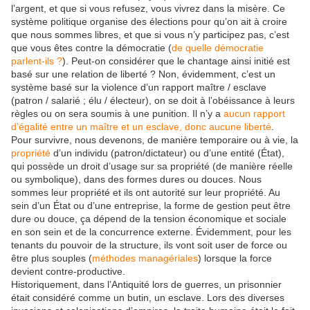
l’argent, et que si vous refusez, vous vivrez dans la misère. Ce
système politique organise des élections pour qu’on ait à croire
que nous sommes libres, et que si vous n’y participez pas, c’est
que vous êtes contre la démocratie (
de quelle démocratie
parlent-ils ?
). Peut-on considérer que le chantage ainsi initié est
basé sur une relation de liberté ? Non, évidemment, c’est un
système basé sur la violence d’un rapport maître / esclave
(patron / salarié ; élu / électeur), on se doit à l’obéissance à leurs
règles ou on sera soumis à une punition. Il n’y a
aucun rapport
d’égalité entre un maître et un esclave, donc aucune liberté
.
Pour survivre, nous devenons, de manière temporaire ou à vie, la
propriété
d’un individu (patron/dictateur) ou d’une entité (État),
qui possède un droit d’usage sur sa propriété (de manière réelle
ou symbolique), dans des formes dures ou douces. Nous
sommes leur propriété et ils ont autorité sur leur propriété. Au
sein d’un État ou d’une entreprise, la forme de gestion peut être
dure ou douce, ça dépend de la tension économique et sociale
en son sein et de la concurrence externe. Évidemment, pour les
tenants du pouvoir de la structure, ils vont soit user de force ou
être plus souples (
méthodes managériales
) lorsque la force
devient contre-productive.
Historiquement, dans l’Antiquité lors de guerres, un prisonnier
était considéré comme un butin, un esclave. Lors des diverses