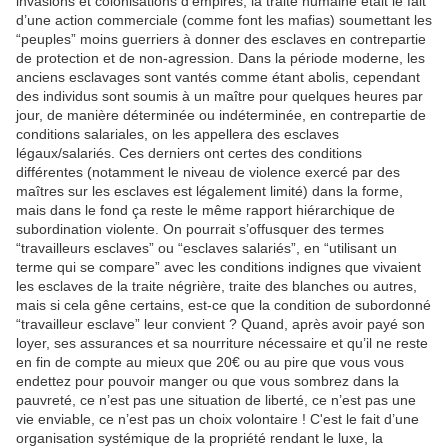
invasions et colonisations d’empires, la traite humaine était le fait
d’une action commerciale (comme font les mafias) soumettant les
“peuples” moins guerriers à donner des esclaves en contrepartie
de protection et de non-agression. Dans la période moderne, les
anciens esclavages sont vantés comme étant abolis, cependant
des individus sont soumis à un maître pour quelques heures par
jour, de manière déterminée ou indéterminée, en contrepartie de
conditions salariales, on les appellera des esclaves
légaux/salariés. Ces derniers ont certes des conditions
différentes (notamment le niveau de violence exercé par des
maîtres sur les esclaves est légalement limité) dans la forme,
mais dans le fond ça reste le même rapport hiérarchique de
subordination violente. On pourrait s’offusquer des termes
“travailleurs esclaves” ou “esclaves salariés”, en “utilisant un
terme qui se compare” avec les conditions indignes que vivaient
les esclaves de la traite négrière, traite des blanches ou autres,
mais si cela gêne certains, est-ce que la condition de subordonné
“travailleur esclave” leur convient ? Quand, après avoir payé son
loyer, ses assurances et sa nourriture nécessaire et qu’il ne reste
en fin de compte au mieux que 20€ ou au pire que vous vous
endettez pour pouvoir manger ou que vous sombrez dans la
pauvreté, ce n’est pas une situation de liberté, ce n’est pas une
vie enviable, ce n’est pas un choix volontaire ! C'est le fait d’une
organisation systémique de la propriété rendant le luxe, la