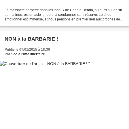
Le massacre perpétré dans les locaux de Charlie Hebdo, aujourd’hui en fin
de matinée, est un acte ignoble, à condamner sans réserve. Le choc
émotionnel est immense, et nous pensons en premier lieu aux proches des
victimes. Si ce carnage s’avère être l’œuvre...
NON à la BARBARIE !
Publié le 07/01/2015 à 18:36
Par
Socialisme libertaire