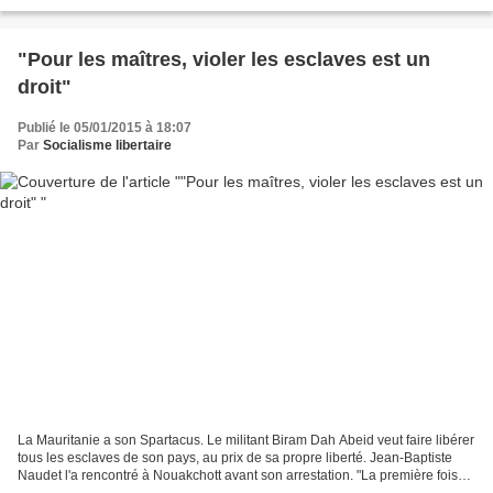
l’Institut de veille sanitaire (InVS)...
"Pour les maîtres, violer les esclaves est un
droit"
Publié le 05/01/2015 à 18:07
Par
Socialisme libertaire
La Mauritanie a son Spartacus. Le militant Biram Dah Abeid veut faire libérer
tous les esclaves de son pays, au prix de sa propre liberté. Jean-Baptiste
Naudet l'a rencontré à Nouakchott avant son arrestation. "La première fois
que j'ai été violée par...