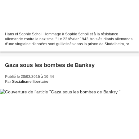
Hans et Sophie Scholl Hommage à Sophie Scholl et à la résistance
allemande contre le nazisme. " Le 22 février 1943, trois étudiants allemands
d'une vingtaine d'années sont guillotinés dans la prison de Stadelheim, près
de Munich. Leur crime est d'avoir...
Gaza sous les bombes de Banksy
Publié le 28/02/2015 à 10:44
Par
Socialisme libertaire