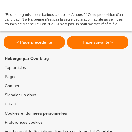
"Et si on organisait des battues contre les Arabes ?" Cette proposition d'un
candidat FN à Narbonne n'est pas la seule déclaration raciste au sein des
troupes de Marine Le Pen. "Le FN n'est pas un parti raciste", répète à qui
veut l'entendre Marine Le...
< Page précédente
Page suivante >
Hébergé par Overblog
Top articles
Pages
Contact
Signaler un abus
C.G.U.
Cookies et données personnelles
Préférences cookies
Voir le profil de Socialisme libertaire sur le portail Overblog