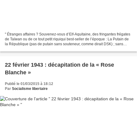
" Étranges affaires ? Souvenez-vous d’Elf-Aquitaine, des fringantes frégates
de Taïwan ou de ce tout petit riquiqui best-seller de l’époque : La Putain de
la République (pas de putain sans souteneur, comme dirait DSK) ; sans
oublier une sordide histoire...
22 février 1943 : décapitation de la « Rose
Blanche »
Publié le 01/03/2015 à 18:12
Par
Socialisme libertaire