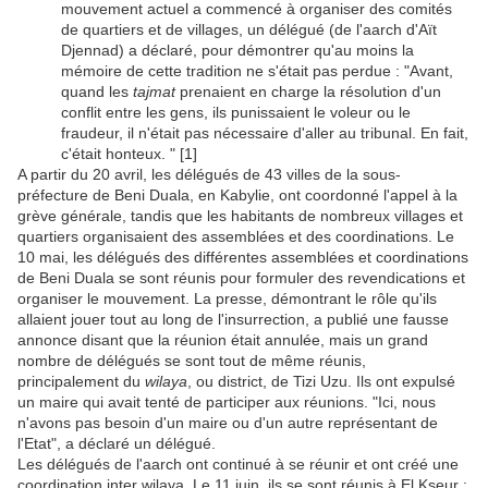
mouvement actuel a commencé à organiser des comités
de quartiers et de villages, un délégué (de l'aarch d'Aït
Djennad) a déclaré, pour démontrer qu'au moins la
mémoire de cette tradition ne s'était pas perdue : "Avant,
quand les
tajmat
prenaient en charge la résolution d'un
conflit entre les gens, ils punissaient le voleur ou le
fraudeur, il n'était pas nécessaire d'aller au tribunal. En fait,
c'était honteux. " [1]
A partir du 20 avril, les délégués de 43 villes de la sous-
préfecture de Beni Duala, en Kabylie, ont coordonné l'appel à la
grève générale, tandis que les habitants de nombreux villages et
quartiers organisaient des assemblées et des coordinations. Le
10 mai, les délégués des différentes assemblées et coordinations
de Beni Duala se sont réunis pour formuler des revendications et
organiser le mouvement. La presse, démontrant le rôle qu'ils
allaient jouer tout au long de l'insurrection, a publié une fausse
annonce disant que la réunion était annulée, mais un grand
nombre de délégués se sont tout de même réunis,
principalement du
wilaya
, ou district, de Tizi Uzu. Ils ont expulsé
un maire qui avait tenté de participer aux réunions. "Ici, nous
n'avons pas besoin d'un maire ou d'un autre représentant de
l'Etat", a déclaré un délégué.
Les délégués de l'aarch ont continué à se réunir et ont créé une
coordination inter wilaya. Le 11 juin, ils se sont réunis à El Kseur :