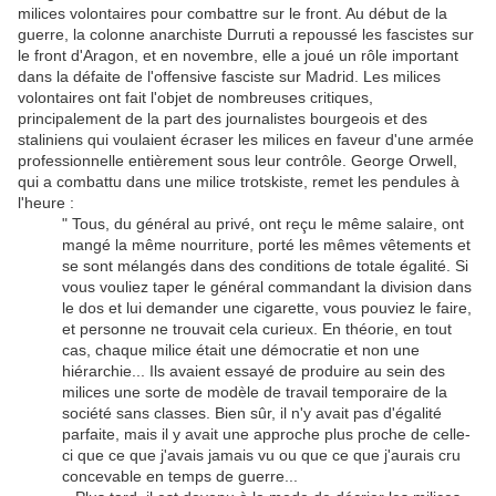
milices volontaires pour combattre sur le front. Au début de la
guerre, la colonne anarchiste Durruti a repoussé les fascistes sur
le front d'Aragon, et en novembre, elle a joué un rôle important
dans la défaite de l'offensive fasciste sur Madrid. Les milices
volontaires ont fait l'objet de nombreuses critiques,
principalement de la part des journalistes bourgeois et des
staliniens qui voulaient écraser les milices en faveur d'une armée
professionnelle entièrement sous leur contrôle. George Orwell,
qui a combattu dans une milice trotskiste, remet les pendules à
l'heure :
" Tous, du général au privé, ont reçu le même salaire, ont
mangé la même nourriture, porté les mêmes vêtements et
se sont mélangés dans des conditions de totale égalité. Si
vous vouliez taper le général commandant la division dans
le dos et lui demander une cigarette, vous pouviez le faire,
et personne ne trouvait cela curieux. En théorie, en tout
cas, chaque milice était une démocratie et non une
hiérarchie... Ils avaient essayé de produire au sein des
milices une sorte de modèle de travail temporaire de la
société sans classes. Bien sûr, il n'y avait pas d'égalité
parfaite, mais il y avait une approche plus proche de celle-
ci que ce que j'avais jamais vu ou que ce que j'aurais cru
concevable en temps de guerre...