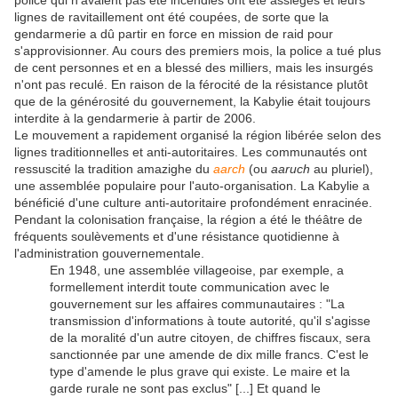
police qui n'avaient pas été incendiés ont été assiégés et leurs
lignes de ravitaillement ont été coupées, de sorte que la
gendarmerie a dû partir en force en mission de raid pour
s'approvisionner. Au cours des premiers mois, la police a tué plus
de cent personnes et en a blessé des milliers, mais les insurgés
n'ont pas reculé. En raison de la férocité de la résistance plutôt
que de la générosité du gouvernement, la Kabylie était toujours
interdite à la gendarmerie à partir de 2006.
Le mouvement a rapidement organisé la région libérée selon des
lignes traditionnelles et anti-autoritaires. Les communautés ont
ressuscité la tradition amazighe du
aarch
(ou
aaruch
au pluriel),
une assemblée populaire pour l'auto-organisation. La Kabylie a
bénéficié d'une culture anti-autoritaire profondément enracinée.
Pendant la colonisation française, la région a été le théâtre de
fréquents soulèvements et d'une résistance quotidienne à
l'administration gouvernementale.
En 1948, une assemblée villageoise, par exemple, a
formellement interdit toute communication avec le
gouvernement sur les affaires communautaires : "La
transmission d'informations à toute autorité, qu'il s'agisse
de la moralité d'un autre citoyen, de chiffres fiscaux, sera
sanctionnée par une amende de dix mille francs. C'est le
type d'amende le plus grave qui existe. Le maire et la
garde rurale ne sont pas exclus" [...] Et quand le