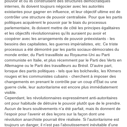
pouvoir et où ils construisent des structures démocratiques
internes, ils doivent toujours négocier avec les autorités
existantes pour gagner en influence, et leur objectif ultime est de
contrôler une structure de pouvoir centralisée. Pour que les partis
politiques acquièrent le pouvoir par le biais du processus
parlementaire, ils doivent mettre de côté les principes égalitaires
et les objectifs révolutionnaires qu'ils auraient pu avoir et
coopérer avec les arrangements de pouvoir préexistants - les
besoins des capitalistes, les guerres impérialistes, etc. Ce triste
processus a été démontré par les partis sociaux-démocrates du
monde entier, du Parti travailliste au Royaume-Uni au Parti
communiste en Italie, et plus récemment par le Parti des Verts en
Allemagne ou le Parti des travailleurs au Brésil. D'autre part,
lorsque des partis politiques - tels que les bolcheviks, les Khmers
rouges et les communistes cubains - cherchent à imposer des
changements en prenant le contrôle par un coup d'État ou une
guerre civile, leur autoritarisme est encore plus immédiatement
visible.
Cependant, les révolutionnaires expressément anti-autoritaires
ont pour habitude de détruire le pouvoir plutôt que de le prendre.
Aucun de leurs soulèvements n'a été parfait, mais ils donnent de
l'espoir pour l'avenir et des leçons sur la façon dont une
révolution anarchiste pourrait être réalisée. Si l'autoritarisme est
toujours un danger, il n'est pas l'aboutissement inévitable d'une