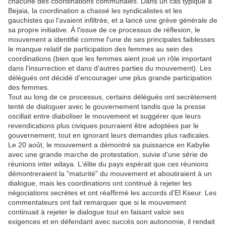
chacune des coordinations communales. Dans un cas typique à
Bejaia, la coordination a chassé les syndicalistes et les
gauchistes qui l'avaient infiltrée, et a lancé une grève générale de
sa propre initiative. À l'issue de ce processus de réflexion, le
mouvement a identifié comme l'une de ses principales faiblesses
le manque relatif de participation des femmes au sein des
coordinations (bien que les femmes aient joué un rôle important
dans l'insurrection et dans d'autres parties du mouvement). Les
délégués ont décidé d'encourager une plus grande participation
des femmes.
Tout au long de ce processus, certains délégués ont secrètement
tenté de dialoguer avec le gouvernement tandis que la presse
oscillait entre diaboliser le mouvement et suggérer que leurs
revendications plus civiques pourraient être adoptées par le
gouvernement, tout en ignorant leurs demandes plus radicales.
Le 20 août, le mouvement a démontré sa puissance en Kabylie
avec une grande marche de protestation, suivie d'une série de
réunions inter wilaya. L'élite du pays espérait que ces réunions
démontreraient la "maturité" du mouvement et aboutiraient à un
dialogue, mais les coordinations ont continué à rejeter les
négociations secrètes et ont réaffirmé les accords d'El Kseur. Les
commentateurs ont fait remarquer que si le mouvement
continuait à rejeter le dialogue tout en faisant valoir ses
exigences et en défendant avec succès son autonomie, il rendait