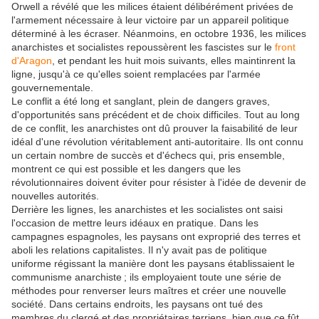
Orwell a révélé que les milices étaient délibérément privées de
l'armement nécessaire à leur victoire par un appareil politique
déterminé à les écraser. Néanmoins, en octobre 1936, les milices
anarchistes et socialistes repoussèrent les fascistes sur le
front
d'Aragon
, et pendant les huit mois suivants, elles maintinrent la
ligne, jusqu'à ce qu'elles soient remplacées par l'armée
gouvernementale.
Le conflit a été long et sanglant, plein de dangers graves,
d'opportunités sans précédent et de choix difficiles. Tout au long
de ce conflit, les anarchistes ont dû prouver la faisabilité de leur
idéal d'une révolution véritablement anti-autoritaire. Ils ont connu
un certain nombre de succès et d'échecs qui, pris ensemble,
montrent ce qui est possible et les dangers que les
révolutionnaires doivent éviter pour résister à l'idée de devenir de
nouvelles autorités.
Derrière les lignes, les anarchistes et les socialistes ont saisi
l'occasion de mettre leurs idéaux en pratique. Dans les
campagnes espagnoles, les paysans ont exproprié des terres et
aboli les relations capitalistes. Il n'y avait pas de politique
uniforme régissant la manière dont les paysans établissaient le
communisme anarchiste ; ils employaient toute une série de
méthodes pour renverser leurs maîtres et créer une nouvelle
société. Dans certains endroits, les paysans ont tué des
membres du clergé et des propriétaires terriens, bien que ce fût