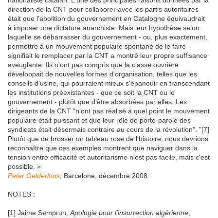
nationaliste catalan. L'une des principales raisons données par la
direction de la CNT pour collaborer avec les partis autoritaires
était que l'abolition du gouvernement en Catalogne équivaudrait
à imposer une dictature anarchiste. Mais leur hypothèse selon
laquelle se débarrasser du gouvernement - ou, plus exactement,
permettre à un mouvement populaire spontané de le faire -
signifiait le remplacer par la CNT a montré leur propre suffisance
aveuglante. Ils n'ont pas compris que la classe ouvrière
développait de nouvelles formes d'organisation, telles que les
conseils d'usine, qui pourraient mieux s'épanouir en transcendant
les institutions préexistantes - que ce soit la CNT ou le
gouvernement - plutôt que d'être absorbées par elles. Les
dirigeants de la CNT "n'ont pas réalisé à quel point le mouvement
populaire était puissant et que leur rôle de porte-parole des
syndicats était désormais contraire au cours de la révolution". "[7]
Plutôt que de brosser un tableau rose de l'histoire, nous devrions
reconnaître que ces exemples montrent que naviguer dans la
tension entre efficacité et autoritarisme n'est pas facile, mais c'est
possible. »
Peter Gelderloos
, Barcelone, décembre 2008.
NOTES :
[1] Jaime Semprun,
Apologie pour l'insurrection algérienne
,