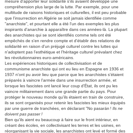
mesure d'apporter leur solidarité s'ils avaient développé une
compréhension plus large de la lutte. Par exemple, pour une
multitude de raisons historiques et culturelles, il est peu probable
que l'insurrection en Algérie se soit jamais identifiée comme
"anarchiste", et pourtant elle a été l'un des exemples les plus
inspirants d'anarchie à apparaître dans ces années-là. La plupart
des anarchistes qui se sont identifiés comme tels ont été
empêchés de s'en rendre compte et d'établir des relations de
solidarité en raison d'un préjugé culturel contre les luttes qui
n'adoptent pas l'esthétique et l'héritage culturel prévalant chez
les révolutionnaires euro-américains.
Les expériences historiques de collectivisation et de
communisme anarchiste qui ont eu lieu en Espagne en 1936 et
1937 n'ont pu avoir lieu que parce que les anarchistes s'étaient
préparés à vaincre l'armée dans une insurrection armée, et
lorsque les fascistes ont lancé leur coup d'État, ils ont pu les
vaincre militairement dans une grande partie du pays. Pour
protéger le nouveau monde qu'ils étaient en train de construire,
ils se sont organisés pour retenir les fascistes les mieux équipés
par une guerre de tranchées, en déclarant "No pasarán !
Ils ne
doivent pas passer !
Bien qu'ils aient eu beaucoup à faire sur le front intérieur, en
créant des écoles, en collectivisant les terres et les usines, en
réorganisant la vie sociale, les anarchistes ont levé et formé des