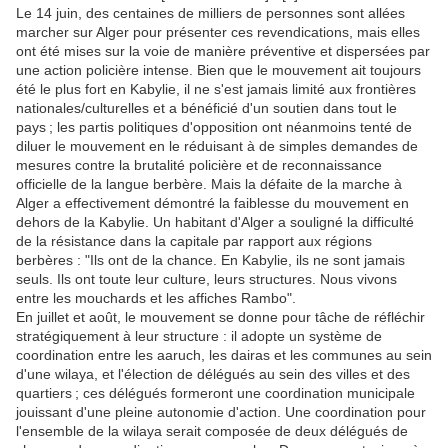
Le 14 juin, des centaines de milliers de personnes sont allées
marcher sur Alger pour présenter ces revendications, mais elles
ont été mises sur la voie de manière préventive et dispersées par
une action policière intense. Bien que le mouvement ait toujours
été le plus fort en Kabylie, il ne s'est jamais limité aux frontières
nationales/culturelles et a bénéficié d'un soutien dans tout le
pays ; les partis politiques d'opposition ont néanmoins tenté de
diluer le mouvement en le réduisant à de simples demandes de
mesures contre la brutalité policière et de reconnaissance
officielle de la langue berbère. Mais la défaite de la marche à
Alger a effectivement démontré la faiblesse du mouvement en
dehors de la Kabylie. Un habitant d'Alger a souligné la difficulté
de la résistance dans la capitale par rapport aux régions
berbères : "Ils ont de la chance. En Kabylie, ils ne sont jamais
seuls. Ils ont toute leur culture, leurs structures. Nous vivons
entre les mouchards et les affiches Rambo".
En juillet et août, le mouvement se donne pour tâche de réfléchir
stratégiquement à leur structure : il adopte un système de
coordination entre les aaruch, les dairas et les communes au sein
d'une wilaya, et l'élection de délégués au sein des villes et des
quartiers ; ces délégués formeront une coordination municipale
jouissant d'une pleine autonomie d'action. Une coordination pour
l'ensemble de la wilaya serait composée de deux délégués de