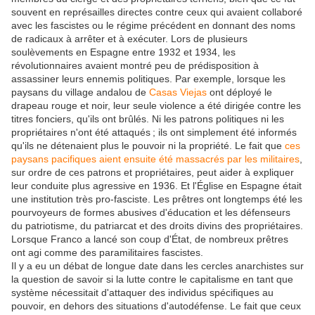
souvent en représailles directes contre ceux qui avaient collaboré
avec les fascistes ou le régime précédent en donnant des noms
de radicaux à arrêter et à exécuter. Lors de plusieurs
soulèvements en Espagne entre 1932 et 1934, les
révolutionnaires avaient montré peu de prédisposition à
assassiner leurs ennemis politiques. Par exemple, lorsque les
paysans du village andalou de
Casas Viejas
ont déployé le
drapeau rouge et noir, leur seule violence a été dirigée contre les
titres fonciers, qu'ils ont brûlés. Ni les patrons politiques ni les
propriétaires n'ont été attaqués ; ils ont simplement été informés
qu'ils ne détenaient plus le pouvoir ni la propriété. Le fait que
ces
paysans pacifiques aient ensuite été massacrés par les militaires
,
sur ordre de ces patrons et propriétaires, peut aider à expliquer
leur conduite plus agressive en 1936. Et l'Église en Espagne était
une institution très pro-fasciste. Les prêtres ont longtemps été les
pourvoyeurs de formes abusives d'éducation et les défenseurs
du patriotisme, du patriarcat et des droits divins des propriétaires.
Lorsque Franco a lancé son coup d'État, de nombreux prêtres
ont agi comme des paramilitaires fascistes.
Il y a eu un débat de longue date dans les cercles anarchistes sur
la question de savoir si la lutte contre le capitalisme en tant que
système nécessitait d'attaquer des individus spécifiques au
pouvoir, en dehors des situations d'autodéfense. Le fait que ceux