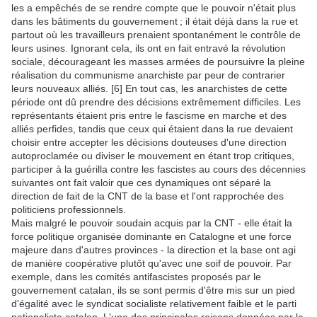
les a empêchés de se rendre compte que le pouvoir n'était plus
dans les bâtiments du gouvernement ; il était déjà dans la rue et
partout où les travailleurs prenaient spontanément le contrôle de
leurs usines. Ignorant cela, ils ont en fait entravé la révolution
sociale, décourageant les masses armées de poursuivre la pleine
réalisation du communisme anarchiste par peur de contrarier
leurs nouveaux alliés. [6] En tout cas, les anarchistes de cette
période ont dû prendre des décisions extrêmement difficiles. Les
représentants étaient pris entre le fascisme en marche et des
alliés perfides, tandis que ceux qui étaient dans la rue devaient
choisir entre accepter les décisions douteuses d'une direction
autoproclamée ou diviser le mouvement en étant trop critiques,
participer à la guérilla contre les fascistes au cours des décennies
suivantes ont fait valoir que ces dynamiques ont séparé la
direction de fait de la CNT de la base et l'ont rapprochée des
politiciens professionnels.
Mais malgré le pouvoir soudain acquis par la CNT - elle était la
force politique organisée dominante en Catalogne et une force
majeure dans d'autres provinces - la direction et la base ont agi
de manière coopérative plutôt qu'avec une soif de pouvoir. Par
exemple, dans les comités antifascistes proposés par le
gouvernement catalan, ils se sont permis d'être mis sur un pied
d'égalité avec le syndicat socialiste relativement faible et le parti