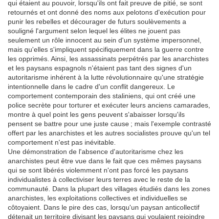
qui étaient au pouvoir, lorsqu'ils ont fait preuve de pitié, se sont
retournés et ont donné des noms aux pelotons d'exécution pour
punir les rebelles et décourager de futurs soulèvements a
souligné l'argument selon lequel les élites ne jouent pas
seulement un rôle innocent au sein d'un système impersonnel,
mais qu'elles s'impliquent spécifiquement dans la guerre contre
les opprimés. Ainsi, les assassinats perpétrés par les anarchistes
et les paysans espagnols n'étaient pas tant des signes d'un
autoritarisme inhérent à la lutte révolutionnaire qu'une stratégie
intentionnelle dans le cadre d'un conflit dangereux. Le
comportement contemporain des staliniens, qui ont créé une
police secrète pour torturer et exécuter leurs anciens camarades,
montre à quel point les gens peuvent s'abaisser lorsqu'ils
pensent se battre pour une juste cause ; mais l'exemple contrasté
offert par les anarchistes et les autres socialistes prouve qu'un tel
comportement n'est pas inévitable.
Une démonstration de l'absence d'autoritarisme chez les
anarchistes peut être vue dans le fait que ces mêmes paysans
qui se sont libérés violemment n'ont pas forcé les paysans
individualistes à collectiviser leurs terres avec le reste de la
communauté. Dans la plupart des villages étudiés dans les zones
anarchistes, les exploitations collectives et individuelles se
côtoyaient. Dans le pire des cas, lorsqu'un paysan anticollectif
détenait un territoire divisant les paysans qui voulaient rejoindre