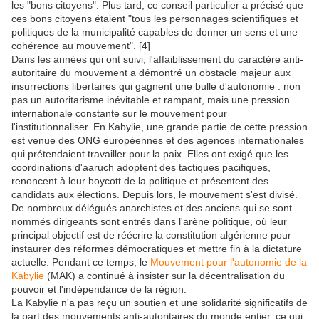
les "bons citoyens". Plus tard, ce conseil particulier a précisé que
ces bons citoyens étaient "tous les personnages scientifiques et
politiques de la municipalité capables de donner un sens et une
cohérence au mouvement". [4]
Dans les années qui ont suivi, l'affaiblissement du caractère anti-
autoritaire du mouvement a démontré un obstacle majeur aux
insurrections libertaires qui gagnent une bulle d'autonomie : non
pas un autoritarisme inévitable et rampant, mais une pression
internationale constante sur le mouvement pour
l'institutionnaliser. En Kabylie, une grande partie de cette pression
est venue des ONG européennes et des agences internationales
qui prétendaient travailler pour la paix. Elles ont exigé que les
coordinations d'aaruch adoptent des tactiques pacifiques,
renoncent à leur boycott de la politique et présentent des
candidats aux élections. Depuis lors, le mouvement s'est divisé.
De nombreux délégués anarchistes et des anciens qui se sont
nommés dirigeants sont entrés dans l'arène politique, où leur
principal objectif est de réécrire la constitution algérienne pour
instaurer des réformes démocratiques et mettre fin à la dictature
actuelle. Pendant ce temps, le
Mouvement pour l'autonomie de la
Kabylie
(MAK) a continué à insister sur la décentralisation du
pouvoir et l'indépendance de la région.
La Kabylie n'a pas reçu un soutien et une solidarité significatifs de
la part des mouvements anti-autoritaires du monde entier, ce qui