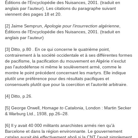
Éditions de l'Encyclopédie des Nuisances, 2001. (traduit en
anglais par l'auteur). Les citations du paragraphe suivant
viennent des pages 18 et 20.
[2] Jaime Semprun,
Apologie pour l'insurrection algérienne
,
Éditions de l'Encyclopédie des Nuisances, 2001. (traduit en
anglais par l'auteur)
[3] Ditto, p.80 . En ce qui concerne le quatrième point,
contrairement à la société occidentale et à ses différentes formes
de pacifisme, la pacification du mouvement en Algérie n'exclut
pas l'autodéfense ni même le soulèvement armé, comme le
montre le point précédent concernant les martyrs. Elle indique
plutôt une préférence pour des résultats pacifiques et
consensuels plutôt que pour la coercition et l'autorité arbitraire.
[4] Ditto, p.26.
[5] George Orwell,
Homage to Catalonia
, London : Martin Secker
& Warburg Ltd., 1938, pp.26–28.
[6] Il y avait 40 000 militants anarchistes armés rien qu'à
Barcelone et dans la région environnante. Le gouvernement
catalan aurait été effectivement aboli si la CNT l'avait simplement