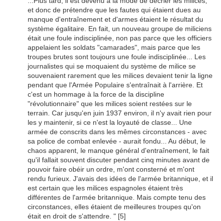
...Plus tard, il est devenu à la mode de décrier les milices,
et donc de prétendre que les fautes qui étaient dues au
manque d'entraînement et d'armes étaient le résultat du
système égalitaire. En fait, un nouveau groupe de miliciens
était une foule indisciplinée, non pas parce que les officiers
appelaient les soldats "camarades", mais parce que les
troupes brutes sont toujours une foule indisciplinée... Les
journalistes qui se moquaient du système de milice se
souvenaient rarement que les milices devaient tenir la ligne
pendant que l'Armée Populaire s'entraînait à l'arrière. Et
c'est un hommage à la force de la discipline
"révolutionnaire" que les milices soient restées sur le
terrain. Car jusqu'en juin 1937 environ, il n'y avait rien pour
les y maintenir, si ce n'est la loyauté de classe... Une
armée de conscrits dans les mêmes circonstances - avec
sa police de combat enlevée - aurait fondu... Au début, le
chaos apparent, le manque général d'entraînement, le fait
qu'il fallait souvent discuter pendant cinq minutes avant de
pouvoir faire obéir un ordre, m'ont consterné et m'ont
rendu furieux. J'avais des idées de l'armée britannique, et il
est certain que les milices espagnoles étaient très
différentes de l'armée britannique. Mais compte tenu des
circonstances, elles étaient de meilleures troupes qu'on
était en droit de s'attendre. " [5]