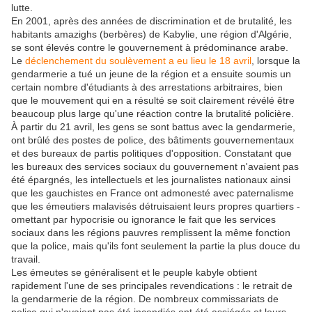
lutte.
En 2001, après des années de discrimination et de brutalité, les
habitants amazighs (berbères) de Kabylie, une région d'Algérie,
se sont élevés contre le gouvernement à prédominance arabe.
Le
déclenchement du soulèvement a eu lieu le 18 avril
, lorsque la
gendarmerie a tué un jeune de la région et a ensuite soumis un
certain nombre d'étudiants à des arrestations arbitraires, bien
que le mouvement qui en a résulté se soit clairement révélé être
beaucoup plus large qu'une réaction contre la brutalité policière.
À partir du 21 avril, les gens se sont battus avec la gendarmerie,
ont brûlé des postes de police, des bâtiments gouvernementaux
et des bureaux de partis politiques d'opposition. Constatant que
les bureaux des services sociaux du gouvernement n'avaient pas
été épargnés, les intellectuels et les journalistes nationaux ainsi
que les gauchistes en France ont admonesté avec paternalisme
que les émeutiers malavisés détruisaient leurs propres quartiers -
omettant par hypocrisie ou ignorance le fait que les services
sociaux dans les régions pauvres remplissent la même fonction
que la police, mais qu'ils font seulement la partie la plus douce du
travail.
Les émeutes se généralisent et le peuple kabyle obtient
rapidement l'une de ses principales revendications : le retrait de
la gendarmerie de la région. De nombreux commissariats de