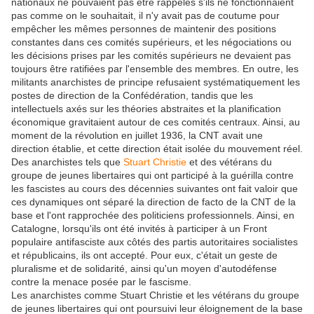
nationaux ne pouvaient pas être rappelés s'ils ne fonctionnaient
pas comme on le souhaitait, il n'y avait pas de coutume pour
empêcher les mêmes personnes de maintenir des positions
constantes dans ces comités supérieurs, et les négociations ou
les décisions prises par les comités supérieurs ne devaient pas
toujours être ratifiées par l'ensemble des membres. En outre, les
militants anarchistes de principe refusaient systématiquement les
postes de direction de la Confédération, tandis que les
intellectuels axés sur les théories abstraites et la planification
économique gravitaient autour de ces comités centraux. Ainsi, au
moment de la révolution en juillet 1936, la CNT avait une
direction établie, et cette direction était isolée du mouvement réel.
Des anarchistes tels que
Stuart Christie
et des vétérans du
groupe de jeunes libertaires qui ont participé à la guérilla contre
les fascistes au cours des décennies suivantes ont fait valoir que
ces dynamiques ont séparé la direction de facto de la CNT de la
base et l'ont rapprochée des politiciens professionnels. Ainsi, en
Catalogne, lorsqu'ils ont été invités à participer à un Front
populaire antifasciste aux côtés des partis autoritaires socialistes
et républicains, ils ont accepté. Pour eux, c'était un geste de
pluralisme et de solidarité, ainsi qu'un moyen d'autodéfense
contre la menace posée par le fascisme.
Les anarchistes comme Stuart Christie et les vétérans du groupe
de jeunes libertaires qui ont poursuivi leur éloignement de la base