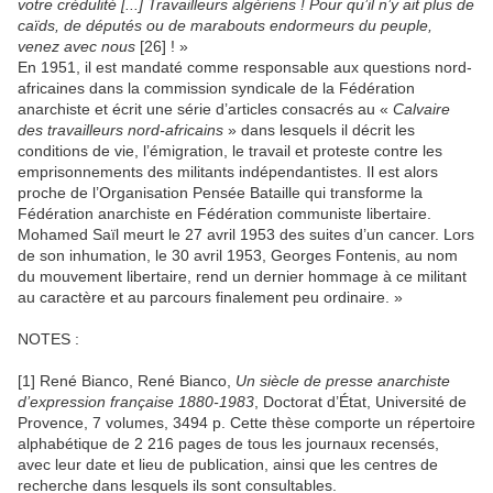
votre crédulité [...] Travailleurs algériens ! Pour qu’il n’y ait plus de
caïds, de députés ou de marabouts endormeurs du peuple,
venez avec nous
[26] ! »
En 1951, il est mandaté comme responsable aux questions nord-
africaines dans la commission syndicale de la Fédération
anarchiste et écrit une série d’articles consacrés au «
Calvaire
des travailleurs nord-africains
» dans lesquels il décrit les
conditions de vie, l’émigration, le travail et proteste contre les
emprisonnements des militants indépendantistes. Il est alors
proche de l’Organisation Pensée Bataille qui transforme la
Fédération anarchiste en Fédération communiste libertaire.
Mohamed Saïl meurt le 27 avril 1953 des suites d’un cancer. Lors
de son inhumation, le 30 avril 1953, Georges Fontenis, au nom
du mouvement libertaire, rend un dernier hommage à ce militant
au caractère et au parcours finalement peu ordinaire. »
NOTES :
[1] René Bianco, René Bianco,
Un siècle de presse anarchiste
d’expression française 1880-1983
, Doctorat d’État, Université de
Provence, 7 volumes, 3494 p. Cette thèse comporte un répertoire
alphabétique de 2 216 pages de tous les journaux recensés,
avec leur date et lieu de publication, ainsi que les centres de
recherche dans lesquels ils sont consultables.