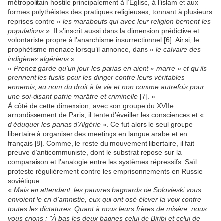
métropolitain hostile principalement à l’Église, à l’islam et aux
formes polythéistes des pratiques religieuses, tonnant à plusieurs
reprises contre «
les marabouts qui avec leur religion bernent les
populations »
. Il s’inscrit aussi dans la dimension prédictive et
volontariste propre à l’anarchisme insurrectionnel [6]. Ainsi, le
prophétisme menace lorsqu’il annonce, dans «
le calvaire des
indigènes algériens
» :
«
Prenez garde qu’un jour les parias en aient « marre » et qu’ils
prennent les fusils pour les diriger contre leurs véritables
ennemis, au nom du droit à la vie et non comme autrefois pour
une soi-disant patrie marâtre et criminelle
[7]. »
À côté de cette dimension, avec son groupe du XVIIe
arrondissement de Paris, il tente d’éveiller les consciences et «
d’éduquer les parias d’Algérie
». Ce fut alors le seul groupe
libertaire à organiser des meetings en langue arabe et en
français [8]. Comme, le reste du mouvement libertaire, il fait
preuve d’anticommuniste, dont le substrat repose sur la
comparaison et l’analogie entre les systèmes répressifs. Saïl
proteste régulièrement contre les emprisonnements en Russie
soviétique :
«
Mais en attendant, les pauvres bagnards de Solovieski vous
envoient le cri d’amnistie, eux qui ont osé élever la voix contre
toutes les dictatures. Quant à nous leurs frères de misère, nous
vous crions : "À bas les deux bagnes celui de Biribi et celui de