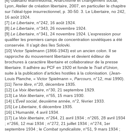
[6] Gaetano Manfredonia,
Anarchisme et changement social
,
Lyon, Atelier de création libertaire, 2007, en particulier le chapitre
sur l’idéal-type insurrectionnel, p. 30-50. 3. Le Libertaire, no 242,
16 août 1924.
[7]
Le Libertaire
, n°242, 16 août 1924.
[8]
Le Libertaire
, n°343, 26 novembre 1924.
[9]
Le Libertaire
, n°341, 24 novembre 1924. L’expression pour
qualifier les premiers camps de concentration soviétiques a été
conservée. Il s’agit des îles Solovki.
[10] Victor Spielmann (1866-1943) est un ancien colon. Il se
rapproche du mouvement libertaire et devient éditeur de
brochures à caractère libertaire et collaborateur de la presse
libertaire. Il adhère au PCF en 1920 et fonde le
Trait d’Union
,
suite à la publication d’articles hostiles à la colonisation. (Jean-
Louis Planche, « Victor Spielmann »,
Parcours
, n°12, mai 1990).
[11]
Terre libre
, n°20, décembre 1935.
[12]
La Voix libertaire
, n°30, 21 septembre 1929.
[13]
La Voix libertaire
, n°55, 15 mars 1930.
[14]
L’Éveil social
, deuxième année, n°2, février 1933.
[15]
Le Libertaire
, 6 décembre 1935.
[16]
L’Humanité
, 4 avril 1934.
[17]
La Voix libertaire
, n°264, 21 avril 1934 ; n°265, 28 avril 1934
; n°266, 12 mai 1934 ; n°272, 21 juillet 1934 ; n°274, 1er
septembre 1934 ; le
Combat syndicaliste
, n°51, 9 mars 1934 ;