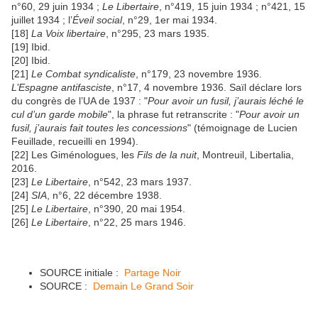
n°60, 29 juin 1934 ;
Le Libertaire
, n°419, 15 juin 1934 ; n°421, 15
juillet 1934 ; l’
Éveil social
, n°29, 1er mai 1934.
[18]
La Voix libertaire
, n°295, 23 mars 1935.
[19] Ibid.
[20] Ibid.
[21]
Le Combat syndicaliste
, n°179, 23 novembre 1936.
L’Espagne antifasciste
, n°17, 4 novembre 1936. Saïl déclare lors
du congrès de l’UA de 1937 : "
Pour avoir un fusil, j’aurais léché le
cul d’un garde mobile
", la phrase fut retranscrite : "
Pour avoir un
fusil, j’aurais fait toutes les concessions
" (témoignage de Lucien
Feuillade, recueilli en 1994).
[22] Les Giménologues, les
Fils de la nuit
, Montreuil, Libertalia,
2016.
[23]
Le Libertaire
, n°542, 23 mars 1937.
[24]
SIA
, n°6, 22 décembre 1938.
[25]
Le Libertaire
, n°390, 20 mai 1954.
[26]
Le Libertaire
, n°22, 25 mars 1946.
SOURCE initiale :
Partage Noir
SOURCE :
Demain Le Grand Soir