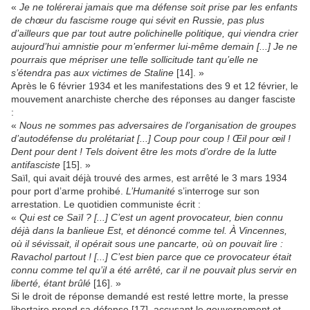
«
Je ne tolérerai jamais que ma défense soit prise par les enfants
de chœur du fascisme rouge qui sévit en Russie, pas plus
d’ailleurs que par tout autre polichinelle politique, qui viendra crier
aujourd’hui amnistie pour m’enfermer lui-même demain [...] Je ne
pourrais que mépriser une telle sollicitude tant qu’elle ne
s’étendra pas aux victimes de Staline
[14]. »
Après le 6 février 1934 et les manifestations des 9 et 12 février, le
mouvement anarchiste cherche des réponses au danger fasciste
:
«
Nous ne sommes pas adversaires de l’organisation de groupes
d’autodéfense du prolétariat [...] Coup pour coup ! Œil pour œil !
Dent pour dent ! Tels doivent être les mots d’ordre de la lutte
antifasciste
[15]. »
Saïl, qui avait déjà trouvé des armes, est arrêté le 3 mars 1934
pour port d’arme prohibé.
L’Humanité
s’interroge sur son
arrestation. Le quotidien communiste écrit :
«
Qui est ce Saïl ? [...] C’est un agent provocateur, bien connu
déjà dans la banlieue Est, et dénoncé comme tel. À Vincennes,
où il sévissait, il opérait sous une pancarte, où on pouvait lire :
Ravachol partout ! [...] C’est bien parce que ce provocateur était
connu comme tel qu’il a été arrêté, car il ne pouvait plus servir en
liberté, étant brûlé
[16]. »
Si le droit de réponse demandé est resté lettre morte, la presse
libertaire prend sa défense [17], accusant le gouvernement et