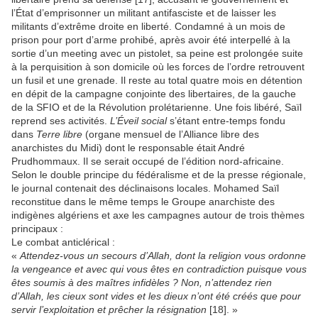
l’État d’emprisonner un militant antifasciste et de laisser les
militants d’extrême droite en liberté. Condamné à un mois de
prison pour port d’arme prohibé, après avoir été interpellé à la
sortie d’un meeting avec un pistolet, sa peine est prolongée suite
à la perquisition à son domicile où les forces de l’ordre retrouvent
un fusil et une grenade. Il reste au total quatre mois en détention
en dépit de la campagne conjointe des libertaires, de la gauche
de la SFIO et de la Révolution prolétarienne. Une fois libéré, Saïl
reprend ses activités.
L’Éveil social
s’étant entre-temps fondu
dans
Terre libre
(organe mensuel de l’Alliance libre des
anarchistes du Midi) dont le responsable était André
Prudhommaux. Il se serait occupé de l’édition nord-africaine.
Selon le double principe du fédéralisme et de la presse régionale,
le journal contenait des déclinaisons locales. Mohamed Saïl
reconstitue dans le même temps le Groupe anarchiste des
indigènes algériens et axe les campagnes autour de trois thèmes
principaux :
Le combat anticlérical :
«
Attendez-vous un secours d’Allah, dont la religion vous ordonne
la vengeance et avec qui vous êtes en contradiction puisque vous
êtes soumis à des maîtres infidèles ? Non, n’attendez rien
d’Allah, les cieux sont vides et les dieux n’ont été créés que pour
servir l’exploitation et prêcher la résignation
[18]. »