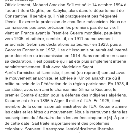
Officiellement, Mohand Amezian Saïl est né le 14 octobre 1894 à
Taourirt-Beni Oughlis, en Kabylie, alors dans le département de
Constantine. Il semble qu’il n’ait pratiquement pas fréquenté
l’école. Il exerce la profession de chauffeur mécanicien. Nous ne
connaissons pas avec précision les premiers pas de sa vie. Il
vient en France avant la Première Guerre mondiale, peut-être
vers 1905, et adhère, semble-t-il, en 1911 au mouvement
anarchiste. Selon ses déclarations au
Semeur
en 1923, puis à
Georges Fontenis en 1952, il se dit insoumis ou aurait été interné
pour désertion ou insoumission en 1914. Sans remettre en cause
sa déclaration, il est possible qu’il ait été plus simplement interné
administrativement. Il vit avec Madeleine Sagot.
Après l’armistice et l’amnistie, il prend (ou reprend) contact avec
le mouvement anarchiste, et adhère à l’Union anarchiste où il
milite au sein de la Fédération de la région parisienne. En 1923, il
constitue, avec son ami le chansonnier Slimane Kiouane, le
premier Comité d’action pour la défense des indigènes algériens.
Kiouane est né en 1896 à Alger. Il milite à l’UA. En 1925, il est
membre de la commission administrative de l’UA. Kiouane anime
les galas et les fêtes du mouvement. Nous le retrouvons dans les
souscriptions du
Libertaire
dans les années cinquante [5]. À partir
de cette date, Saïl traite majoritairement des problèmes
coloniaux. Souvent, il transpose l’anticléricalisme libertaire