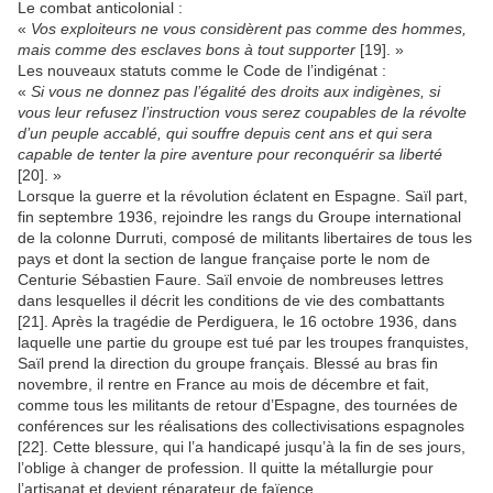
Le combat anticolonial :
«
Vos exploiteurs ne vous considèrent pas comme des hommes,
mais comme des esclaves bons à tout supporter
[19]. »
Les nouveaux statuts comme le Code de l’indigénat :
«
Si vous ne donnez pas l’égalité des droits aux indigènes, si
vous leur refusez l’instruction vous serez coupables de la révolte
d’un peuple accablé, qui souffre depuis cent ans et qui sera
capable de tenter la pire aventure pour reconquérir sa liberté
[20]. »
Lorsque la guerre et la révolution éclatent en Espagne. Saïl part,
fin septembre 1936, rejoindre les rangs du Groupe international
de la colonne Durruti, composé de militants libertaires de tous les
pays et dont la section de langue française porte le nom de
Centurie Sébastien Faure. Saïl envoie de nombreuses lettres
dans lesquelles il décrit les conditions de vie des combattants
[21]. Après la tragédie de Perdiguera, le 16 octobre 1936, dans
laquelle une partie du groupe est tué par les troupes franquistes,
Saïl prend la direction du groupe français. Blessé au bras fin
novembre, il rentre en France au mois de décembre et fait,
comme tous les militants de retour d’Espagne, des tournées de
conférences sur les réalisations des collectivisations espagnoles
[22]. Cette blessure, qui l’a handicapé jusqu’à la fin de ses jours,
l’oblige à changer de profession. Il quitte la métallurgie pour
l’artisanat et devient réparateur de faïence.