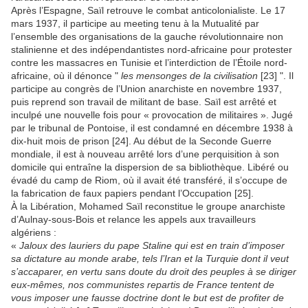
Après l’Espagne, Saïl retrouve le combat anticolonialiste. Le 17
mars 1937, il participe au meeting tenu à la Mutualité par
l’ensemble des organisations de la gauche révolutionnaire non
stalinienne et des indépendantistes nord-africaine pour protester
contre les massacres en Tunisie et l’interdiction de l’Étoile nord-
africaine, où il dénonce "
les mensonges de la civilisation
[23] ". Il
participe au congrès de l’Union anarchiste en novembre 1937,
puis reprend son travail de militant de base. Saïl est arrêté et
inculpé une nouvelle fois pour « provocation de militaires ». Jugé
par le tribunal de Pontoise, il est condamné en décembre 1938 à
dix-huit mois de prison [24]. Au début de la Seconde Guerre
mondiale, il est à nouveau arrêté lors d’une perquisition à son
domicile qui entraîne la dispersion de sa bibliothèque. Libéré ou
évadé du camp de Riom, où il avait été transféré, il s’occupe de
la fabrication de faux papiers pendant l’Occupation [25].
À la Libération, Mohamed Saïl reconstitue le groupe anarchiste
d’Aulnay-sous-Bois et relance les appels aux travailleurs
algériens :
«
Jaloux des lauriers du pape Staline qui est en train d’imposer
sa dictature au monde arabe, tels l’Iran et la Turquie dont il veut
s’accaparer, en vertu sans doute du droit des peuples à se diriger
eux-mêmes, nos communistes repartis de France tentent de
vous imposer une fausse doctrine dont le but est de profiter de