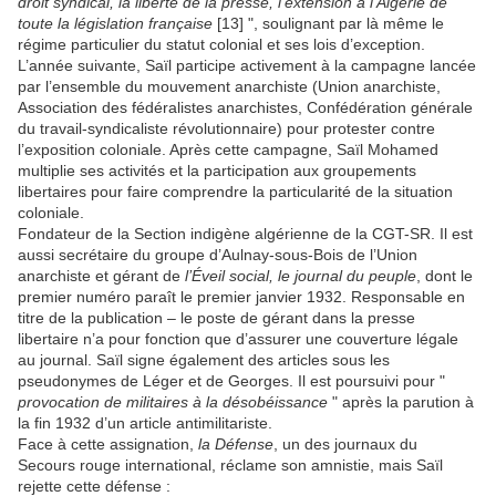
droit syndical, la liberté de la presse, l’extension à l’Algérie de
toute la législation française
[13] ", soulignant par là même le
régime particulier du statut colonial et ses lois d’exception.
L’année suivante, Saïl participe activement à la campagne lancée
par l’ensemble du mouvement anarchiste (Union anarchiste,
Association des fédéralistes anarchistes, Confédération générale
du travail-syndicaliste révolutionnaire) pour protester contre
l’exposition coloniale. Après cette campagne, Saïl Mohamed
multiplie ses activités et la participation aux groupements
libertaires pour faire comprendre la particularité de la situation
coloniale.
Fondateur de la Section indigène algérienne de la CGT-SR. Il est
aussi secrétaire du groupe d’Aulnay-sous-Bois de l’Union
anarchiste et gérant de
l’Éveil social, le journal du peuple
, dont le
premier numéro paraît le premier janvier 1932. Responsable en
titre de la publication – le poste de gérant dans la presse
libertaire n’a pour fonction que d’assurer une couverture légale
au journal. Saïl signe également des articles sous les
pseudonymes de Léger et de Georges. Il est poursuivi pour "
provocation de militaires à la désobéissance
" après la parution à
la fin 1932 d’un article antimilitariste.
Face à cette assignation,
la Défense
, un des journaux du
Secours rouge international, réclame son amnistie, mais Saïl
rejette cette défense :