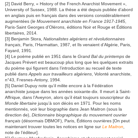
[2] David Berry, « History of the French Anarchist Movement »,
University of Sussex, 1988. La thèse a été depuis publiée d’abord
en anglais puis en français dans des versions considérablement
augmentées (
le Mouvement anarchiste en France 1917-1945
,
Paris-Saint Georges d’Olérons, éditions Noir et Rouge et Éditions
libertaires, 2014.
[3] Benjamin Stora,
Nationalistes algériens et révolutionnaires
français
, Paris, l’Harmattan, 1987, et Ils venaient d’Algérie, Paris,
Fayard, 1991.
[4] Le poème publié en 1951 dans le
Grand Bal du printemps
de
Jacques Prévert est beaucoup plus long que les quelques extraits
du poème qui figurent dans l’introduction au recueil de texte
publié dans
Appels aux travailleurs algériens
, Volonté anarchiste,
n°43, Fresnes-Antony, 1994.
[5] Daniel Dupuy note qu’il milite encore à la Fédération
anarchiste jusque dans les années soixante-dix. Il meurt à Saint-
Affrique, dans l’Aveyron, alors qu’il était toujours souscripteur du
Monde libertaire
jusqu’à son décès en 1971. Pour les noms
mentionnés, voir leur biographie dans Jean Maitron (sous la
direction de),
Dictionnaire biographique du mouvement ouvrier
français
(désormais DBMOF), Paris, Éditions ouvrières [On peut
maintenant trouver toutes les notices en ligne sur
Le Maitron
,
note de l’éditeur].