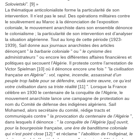
Solovietski".
[9] »
La thématique anticolonialiste forme la particularité de son
intervention. Il n’est pas le seul. Des opérations militaires contre
le soulèvement au Maroc à la dénonciation de l’exposition
coloniale, le mouvement anarchiste dans son ensemble dénonce
le colonialisme ; la particularité de son intervention est d’analyser
la situation algérienne. Tout au long de cette période (1923-
1939), Saïl donne aux journaux anarchistes des articles
dénonçant "
la barbarie coloniale
" ou "
le cynisme des
administrateurs
" ou encore les différentes affaires financières et
politiques qui secouent l’Algérie. Il proteste contre l’arrestation de
Victor Spielman [10] où il dénonce encore une fois "
"la civilisation
française en Algérie" : vol, rapine, incendie, assassinat d’un
peuple trop faible pour se défendre, voilà votre œuvre, ce qu’est
votre civilisation dans sa triste réalité
[11] ". Lorsque la France
célèbre en 1930 le centenaire de la conquête de l’Algérie, le
mouvement anarchiste lance une campagne de protestation au
nom du Comité de défense des indigènes algériens. Saïl
Mohamed, alors secrétaire du comité, rédige tracts et
communiqués contre "
la provocation du centenaire de l’Algérie
",
dans lesquels il dénonce : "
la conquête de l’Algérie [qui] ouvrit,
pour la bourgeoisie française, une ère de banditisme coloniale
qui n’est point close
[12] " et réclame "
l’abolition de l’indigénat, le