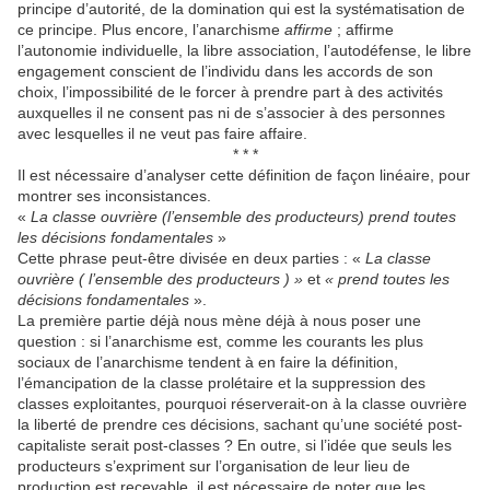
principe d’autorité, de la domination qui est la systématisation de
ce principe. Plus encore, l’anarchisme
affirme
; affirme
l’autonomie individuelle, la libre association, l’autodéfense, le libre
engagement conscient de l’individu dans les accords de son
choix, l’impossibilité de le forcer à prendre part à des activités
auxquelles il ne consent pas ni de s’associer à des personnes
avec lesquelles il ne veut pas faire affaire.
* * *
Il est nécessaire d’analyser cette définition de façon linéaire, pour
montrer ses inconsistances.
«
La classe ouvrière (l’ensemble des producteurs) prend toutes
les décisions fondamentales
»
Cette phrase peut-être divisée en deux parties : «
La classe
ouvrière ( l’ensemble des producteurs ) »
et
« prend toutes les
décisions fondamentales
».
La première partie déjà nous mène déjà à nous poser une
question : si l’anarchisme est, comme les courants les plus
sociaux de l’anarchisme tendent à en faire la définition,
l’émancipation de la classe prolétaire et la suppression des
classes exploitantes, pourquoi réserverait-on à la classe ouvrière
la liberté de prendre ces décisions, sachant qu’une société post-
capitaliste serait post-classes ? En outre, si l’idée que seuls les
producteurs s’expriment sur l’organisation de leur lieu de
production est recevable, il est nécessaire de noter que les