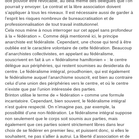
doit pouvoir être révocable, au delà même des délégués que l’on
pourrait y envoyer. Le contrat et la libre association doivent
s’appliquer à tous les niveaux. Il est nécessaire aussi de garder à
l’esprit les risques nombreux de bureaucratisation et de
professionnalisation de tout travail institutionnel.
Cela nous mène à nous interroger sur cet appel sans profondeur
à la « fédération ». Comme déjà mentionné ici, le principe
anarchiste est fédéraliste. Cependant, une chose qui tend à être
oubliée est le caractère volontaire de cette fédération. Beaucoup
d’anarchistes collectivistes, en appelant au fédéralisme,
souscrivent en fait à un « fédéralisme hamiltonien » : le centre
délègue aux périphéries, qui restent soumises au desiderata du
centre. Le fédéralisme intégral, proudhonien, qui est également
le fédéralisme auquel l’anarchisme souscrit, est bien au contraire
celui d’une union des périphéries vers le centre, et où le centre
n’existe que par l’union intéressée des parties.
Brinton utilise le terme de « fédération » comme une formule
incantatoire. Cependant, bien souvent, le fédéralisme intégral
n’est guère respecté. On n’imagine pas, par exemple, la
possibilité d’une non-fédération. Le fédéralisme intégral suppose
non seulement que le corps soit soumis aux parties, mais
également que ces parties soient strictement libres dans leur
choix de se fédérer en premier lieu, et puissent donc, si elles le
souhaitent, ne pas s’allier à autrui. La liberté d’association et de