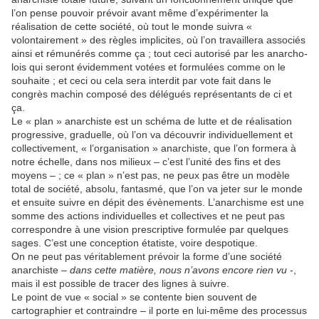
l’on pense pouvoir prévoir avant même d’expérimenter la
réalisation de cette société, où tout le monde suivra «
volontairement » des règles implicites, où l’on travaillera associés
ainsi et rémunérés comme ça ; tout ceci autorisé par les anarcho-
lois qui seront évidemment votées et formulées comme on le
souhaite ; et ceci ou cela sera interdit par vote fait dans le
congrès machin composé des délégués représentants de ci et
ça.
Le « plan » anarchiste est un schéma de lutte et de réalisation
progressive, graduelle, où l’on va découvrir individuellement et
collectivement, « l’organisation » anarchiste, que l’on formera à
notre échelle, dans nos milieux – c’est l’unité des fins et des
moyens – ; ce « plan » n’est pas, ne peux pas être un modèle
total de société, absolu, fantasmé, que l’on va jeter sur le monde
et ensuite suivre en dépit des évènements. L’anarchisme est une
somme des actions individuelles et collectives et ne peut pas
correspondre à une vision prescriptive formulée par quelques
sages. C’est une conception étatiste, voire despotique.
On ne peut pas véritablement prévoir la forme d’une société
anarchiste –
dans cette matière, nous n’avons encore rien vu
-,
mais il est possible de tracer des lignes à suivre.
Le point de vue « social » se contente bien souvent de
cartographier et contraindre – il porte en lui-même des processus