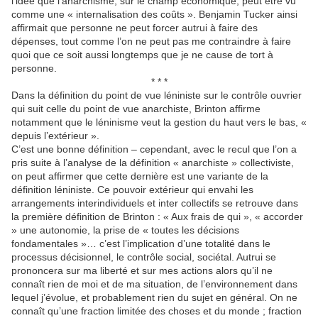
l’idée que l’anarchisme, sur le champ économique, peut être vu
comme une « internalisation des coûts ». Benjamin Tucker ainsi
affirmait que personne ne peut forcer autrui à faire des
dépenses, tout comme l’on ne peut pas me contraindre à faire
quoi que ce soit aussi longtemps que je ne cause de tort à
personne.
* * *
Dans la définition du point de vue léniniste sur le contrôle ouvrier
qui suit celle du point de vue anarchiste, Brinton affirme
notamment que le léninisme veut la gestion du haut vers le bas, «
depuis l’extérieur ».
C’est une bonne définition – cependant, avec le recul que l’on a
pris suite à l’analyse de la définition « anarchiste » collectiviste,
on peut affirmer que cette dernière est une variante de la
définition léniniste. Ce pouvoir extérieur qui envahi les
arrangements interindividuels et inter collectifs se retrouve dans
la première définition de Brinton : « Aux frais de qui », « accorder
» une autonomie, la prise de « toutes les décisions
fondamentales »… c’est l’implication d’une totalité dans le
processus décisionnel, le contrôle social, sociétal. Autrui se
prononcera sur ma liberté et sur mes actions alors qu’il ne
connaît rien de moi et de ma situation, de l’environnement dans
lequel j’évolue, et probablement rien du sujet en général. On ne
connaît qu’une fraction limitée des choses et du monde ; fraction