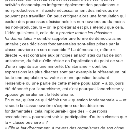
activités économiques intègrent également des populations «
non-productives » : il existe nécessairement des individus ne
pouvant pas travailler. On peut critiquer alors une formulation qui
exclue des processus décisionnels les non-ouvriers ou du moins
les non-producteurs – or, le prolétariat est plus étendu que cela.
L’idée qui s’ensuit, celle de «
prendre toutes les décisions
fondamentales
» semble rappeler une forme de démocratisme
unitaire ; ces décisions fondamentales sont-elles prises par la
classe ouvrière en son ensemble ? La démocratie, même «
directe », est contraire aux principes anarchistes du fait de son
unitarisme, du fait qu’elle réside en l’application du point de vue
d’une majorité sur une minorité. L’unitarisme – dont les
expressions les plus directes sont par exemple le référendum, où
toute une population va voter sur une question touchant
l’ensemble ou une partie de cette même population – a toujours
été dénoncé par l’anarchisme, est c’est pourquoi l’anarchisme y
oppose généralement le fédéralisme.
En outre, qu’est ce qui définit une « question fondamentale » – et
si seule la classe ouvrière s’exprime sur les décisions
fondamentales, cela impliquerait-il que des « questions
secondaires » pourraient voir la participation d’autres classes que
la « classe ouvrière » ?
«
Elle le fait directement, à travers des organismes de son choix