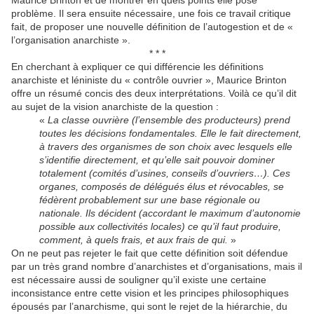
Maurice Brinton et de montrer en quels points elle pose
problème. Il sera ensuite nécessaire, une fois ce travail critique
fait, de proposer une nouvelle définition de l’autogestion et de «
l’organisation anarchiste ».
* * *
En cherchant à expliquer ce qui différencie les définitions
anarchiste et léniniste du « contrôle ouvrier », Maurice Brinton
offre un résumé concis des deux interprétations. Voilà ce qu’il dit
au sujet de la vision anarchiste de la question :
«
La classe ouvrière (l’ensemble des producteurs) prend
toutes les décisions fondamentales. Elle le fait directement,
à travers des organismes de son choix avec lesquels elle
s’identifie directement, et qu’elle sait pouvoir dominer
totalement (comités d’usines, conseils d’ouvriers…). Ces
organes, composés de délégués élus et révocables, se
fédèrent probablement sur une base régionale ou
nationale. Ils décident (accordant le maximum d’autonomie
possible aux collectivités locales) ce qu’il faut produire,
comment, à quels frais, et aux frais de qui.
»
On ne peut pas rejeter le fait que cette définition soit défendue
par un très grand nombre d’anarchistes et d’organisations, mais il
est nécessaire aussi de souligner qu’il existe une certaine
inconsistance entre cette vision et les principes philosophiques
épousés par l’anarchisme, qui sont le rejet de la hiérarchie, du