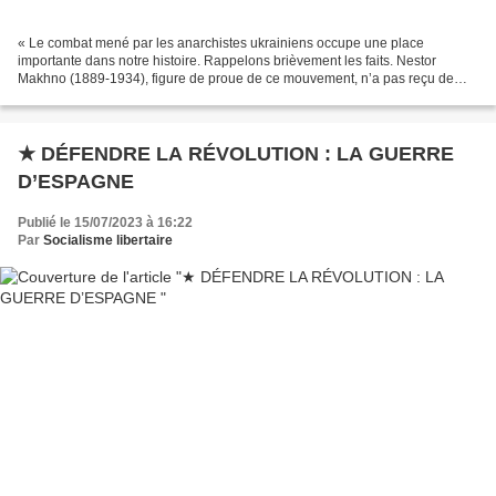
« Le combat mené par les anarchistes ukrainiens occupe une place
importante dans notre histoire. Rappelons brièvement les faits. Nestor
Makhno (1889-1934), figure de proue de ce mouvement, n’a pas reçu de
formation militaire. Par contre, il participe...
★ DÉFENDRE LA RÉVOLUTION : LA GUERRE
D’ESPAGNE
Publié le 15/07/2023 à 16:22
Par
Socialisme libertaire