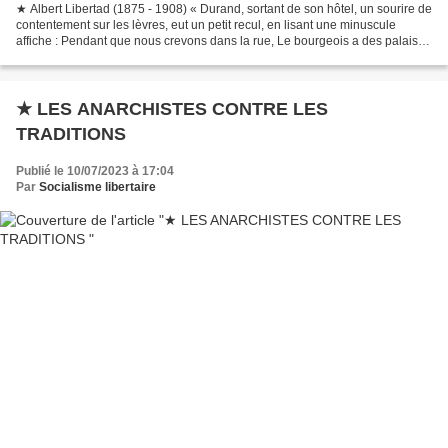
★ Albert Libertad (1875 - 1908) « Durand, sortant de son hôtel, un sourire de
contentement sur les lèvres, eut un petit recul, en lisant une minuscule
affiche : Pendant que nous crevons dans la rue, Le bourgeois a des palais
pour se loger. Mort aux bourgeois...
★ LES ANARCHISTES CONTRE LES
TRADITIONS
Publié le 10/07/2023 à 17:04
Par
Socialisme libertaire