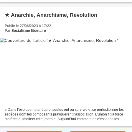
★ Anarchie, Anarchisme, Révolution
Publié le 27/06/2023 à 17:22
Par
Socialisme libertaire
« Dans l’évolution planétaire, seules ont pu survivre et se perfectionner les
espèces dont les composants pratiquèrent l’association. L’union fit la force
matérielle, intellectuelle, morale. Aujourd’hui comme hier, c’est dans les
sociétés où l’appui mutuel...