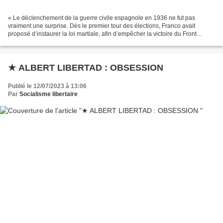
« Le déclenchement de la guerre civile espagnole en 1936 ne fut pas
vraiment une surprise. Dès le premier tour des élections, Franco avait
proposé d’instaurer la loi martiale, afin d’empêcher la victoire du Front
populaire. A Barcelone, le 16 juillet...
★ ALBERT LIBERTAD : OBSESSION
Publié le 12/07/2023 à 13:06
Par
Socialisme libertaire