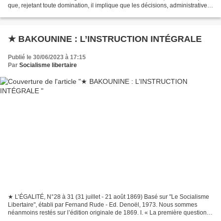
que, rejetant toute domination, il implique que les décisions, administratives
comme économiques, soient...
★ BAKOUNINE : L’INSTRUCTION INTÉGRALE
Publié le 30/06/2023 à 17:15
Par
Socialisme libertaire
★ L’ÉGALITÉ, N°28 à 31 (31 juillet - 21 août 1869) Basé sur "Le Socialisme
Libertaire", établi par Fernand Rude - Ed. Denoël, 1973. Nous sommes
néanmoins restés sur l’édition originale de 1869. I. « La première question
que nous avons à considérer aujourd’hui...