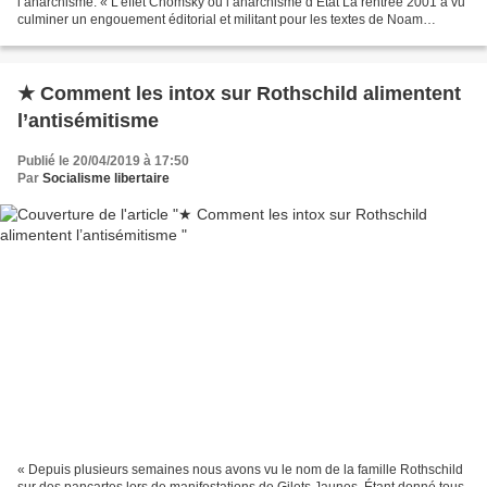
l’anarchisme. « L’effet Chomsky ou l’anarchisme d’État La rentrée 2001 a vu
culminer un engouement éditorial et militant pour les textes de Noam
Chomsky, perceptible depuis 1998. Plusieurs recueils...
★ Comment les intox sur Rothschild alimentent
l’antisémitisme
Publié le 20/04/2019 à 17:50
Par
Socialisme libertaire
« Depuis plusieurs semaines nous avons vu le nom de la famille Rothschild
sur des pancartes lors de manifestations de Gilets Jaunes. Étant donné tous