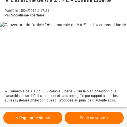
★ L'anarchie de A à Z : « L » comme Liberté
Publié le 15/04/2019 à 17:21
Par
Socialisme libertaire
★ L'anarchie de A à Z : « L » comme Liberté. « Sur le plan philosophique,
l’anarchisme se définit clairement et sans ambiguïté par rapport à tous les
autres systèmes philosophiques : il s’oppose au principe d’autorité et lui
oppose le principe de liberté....
< Page précédente
Page suivante >