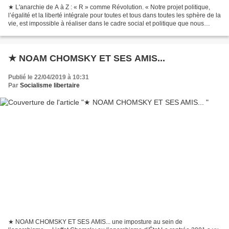
★ L'anarchie de A à Z : « R » comme Révolution. « Notre projet politique,
l’égalité et la liberté intégrale pour toutes et tous dans toutes les sphère de la
vie, est impossible à réaliser dans le cadre social et politique que nous
connaissons. D’abord,...
★ NOAM CHOMSKY ET SES AMIS...
Publié le 22/04/2019 à 10:31
Par
Socialisme libertaire
★ NOAM CHOMSKY ET SES AMIS... une imposture au sein de