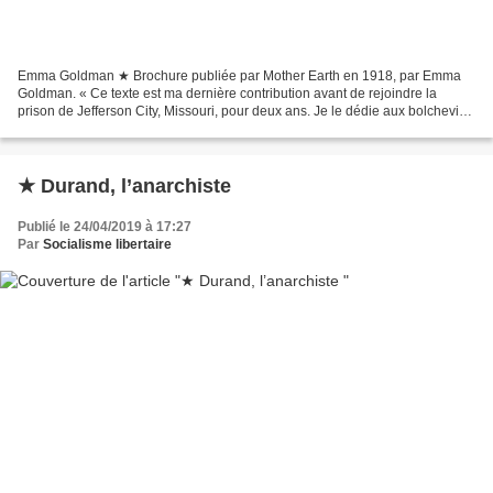
Emma Goldman ★ Brochure publiée par Mother Earth en 1918, par Emma
Goldman. « Ce texte est ma dernière contribution avant de rejoindre la
prison de Jefferson City, Missouri, pour deux ans. Je le dédie aux bolcheviks
de Russie en hommage à leur œuvre glorieuse...
★ Durand, l’anarchiste
Publié le 24/04/2019 à 17:27
Par
Socialisme libertaire