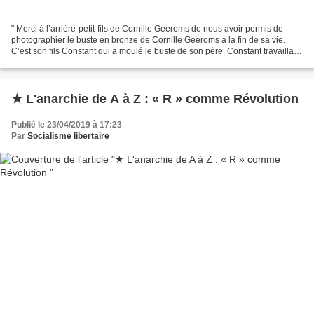
" Merci à l’arrière-petit-fils de Cornille Geeroms de nous avoir permis de
photographier le buste en bronze de Cornille Geeroms à la fin de sa vie.
C’est son fils Constant qui a moulé le buste de son père. Constant travaillait
avec son père, rue de la...
★ L'anarchie de A à Z : « R » comme Révolution
Publié le 23/04/2019 à 17:23
Par
Socialisme libertaire