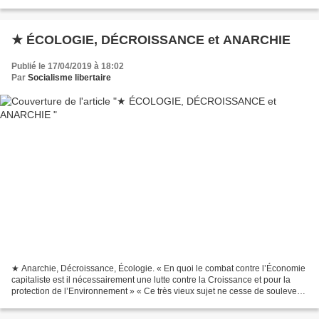
l’audience, l’hexagone retient son souffle,...
★ ÉCOLOGIE, DÉCROISSANCE et ANARCHIE
Publié le 17/04/2019 à 18:02
Par
Socialisme libertaire
★ Anarchie, Décroissance, Écologie. « En quoi le combat contre l’Économie
capitaliste est il nécessairement une lutte contre la Croissance et pour la
protection de l’Environnement » « Ce très vieux sujet ne cesse de soulever
des passions. Tant mieux,...