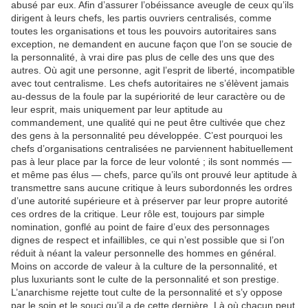
abusé par eux. Afin d’assurer l’obéissance aveugle de ceux qu’ils
dirigent à leurs chefs, les partis ouvriers centralisés, comme
toutes les organisations et tous les pouvoirs autoritaires sans
exception, ne demandent en aucune façon que l’on se soucie de
la personnalité, à vrai dire pas plus de celle des uns que des
autres. Où agit une personne, agit l’esprit de liberté, incompatible
avec tout centralisme. Les chefs autoritaires ne s’élèvent jamais
au-dessus de la foule par la supériorité de leur caractère ou de
leur esprit, mais uniquement par leur aptitude au
commandement, une qualité qui ne peut être cultivée que chez
des gens à la personnalité peu développée. C’est pourquoi les
chefs d’organisations centralisées ne parviennent habituellement
pas à leur place par la force de leur volonté ; ils sont nommés —
et même pas élus — chefs, parce qu’ils ont prouvé leur aptitude à
transmettre sans aucune critique à leurs subordonnés les ordres
d’une autorité supérieure et à préserver par leur propre autorité
ces ordres de la critique. Leur rôle est, toujours par simple
nomination, gonflé au point de faire d’eux des personnages
dignes de respect et infaillibles, ce qui n’est possible que si l’on
réduit à néant la valeur personnelle des hommes en général.
Moins on accorde de valeur à la culture de la personnalité, et
plus luxuriants sont le culte de la personnalité et son prestige.
L’anarchisme rejette tout culte de la personnalité et s’y oppose
par le soin et le souci qu’il a de cette dernière. Là où chacun peut