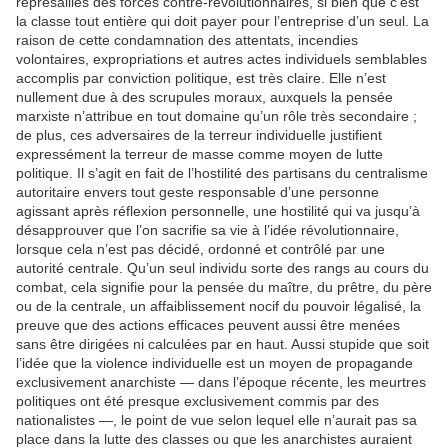
représailles des forces contre-révolutionnaires, si bien que c’est
la classe tout entière qui doit payer pour l’entreprise d’un seul. La
raison de cette condamnation des attentats, incendies
volontaires, expropriations et autres actes individuels semblables
accomplis par conviction politique, est très claire. Elle n’est
nullement due à des scrupules moraux, auxquels la pensée
marxiste n’attribue en tout domaine qu’un rôle très secondaire ;
de plus, ces adversaires de la terreur individuelle justifient
expressément la terreur de masse comme moyen de lutte
politique. Il s’agit en fait de l’hostilité des partisans du centralisme
autoritaire envers tout geste responsable d’une personne
agissant après réflexion personnelle, une hostilité qui va jusqu’à
désapprouver que l’on sacrifie sa vie à l’idée révolutionnaire,
lorsque cela n’est pas décidé, ordonné et contrôlé par une
autorité centrale. Qu’un seul individu sorte des rangs au cours du
combat, cela signifie pour la pensée du maître, du prêtre, du père
ou de la centrale, un affaiblissement nocif du pouvoir légalisé, la
preuve que des actions efficaces peuvent aussi être menées
sans être dirigées ni calculées par en haut. Aussi stupide que soit
l’idée que la violence individuelle est un moyen de propagande
exclusivement anarchiste — dans l’époque récente, les meurtres
politiques ont été presque exclusivement commis par des
nationalistes —, le point de vue selon lequel elle n’aurait pas sa
place dans la lutte des classes ou que les anarchistes auraient