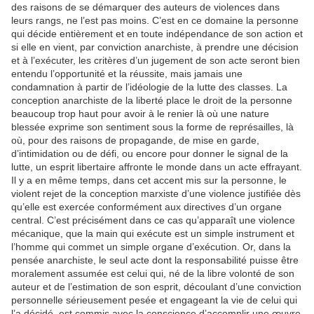
des raisons de se démarquer des auteurs de violences dans
leurs rangs, ne l’est pas moins. C’est en ce domaine la personne
qui décide entièrement et en toute indépendance de son action et
si elle en vient, par conviction anarchiste, à prendre une décision
et à l’exécuter, les critères d’un jugement de son acte seront bien
entendu l’opportunité et la réussite, mais jamais une
condamnation à partir de l’idéologie de la lutte des classes. La
conception anarchiste de la liberté place le droit de la personne
beaucoup trop haut pour avoir à le renier là où une nature
blessée exprime son sentiment sous la forme de représailles, là
où, pour des raisons de propagande, de mise en garde,
d’intimidation ou de défi, ou encore pour donner le signal de la
lutte, un esprit libertaire affronte le monde dans un acte effrayant.
Il y a en même temps, dans cet accent mis sur la personne, le
violent rejet de la conception marxiste d’une violence justifiée dès
qu’elle est exercée conformément aux directives d’un organe
central. C’est précisément dans ce cas qu’apparaît une violence
mécanique, que la main qui exécute est un simple instrument et
l’homme qui commet un simple organe d’exécution. Or, dans la
pensée anarchiste, le seul acte dont la responsabilité puisse être
moralement assumée est celui qui, né de la libre volonté de son
auteur et de l’estimation de son esprit, découlant d’une conviction
personnelle sérieusement pesée et engageant la vie de celui qui
l’a décidé, est commis avec la conscience d’accomplir une œuvre