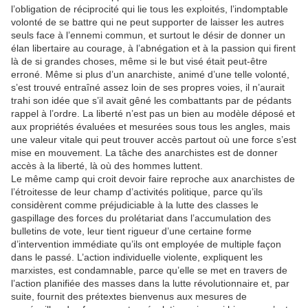
l’obligation de réciprocité qui lie tous les exploités, l’indomptable
volonté de se battre qui ne peut supporter de laisser les autres
seuls face à l’ennemi commun, et surtout le désir de donner un
élan libertaire au courage, à l’abnégation et à la passion qui firent
là de si grandes choses, même si le but visé était peut-être
erroné. Même si plus d’un anarchiste, animé d’une telle volonté,
s’est trouvé entraîné assez loin de ses propres voies, il n’aurait
trahi son idée que s’il avait gêné les combattants par de pédants
rappel à l’ordre. La liberté n’est pas un bien au modèle déposé et
aux propriétés évaluées et mesurées sous tous les angles, mais
une valeur vitale qui peut trouver accès partout où une force s’est
mise en mouvement. La tâche des anarchistes est de donner
accès à la liberté, là où des hommes luttent.
Le même camp qui croit devoir faire reproche aux anarchistes de
l’étroitesse de leur champ d’activités politique, parce qu’ils
considèrent comme préjudiciable à la lutte des classes le
gaspillage des forces du prolétariat dans l’accumulation des
bulletins de vote, leur tient rigueur d’une certaine forme
d’intervention immédiate qu’ils ont employée de multiple façon
dans le passé. L’action individuelle violente, expliquent les
marxistes, est condamnable, parce qu’elle se met en travers de
l’action planifiée des masses dans la lutte révolutionnaire et, par
suite, fournit des prétextes bienvenus aux mesures de