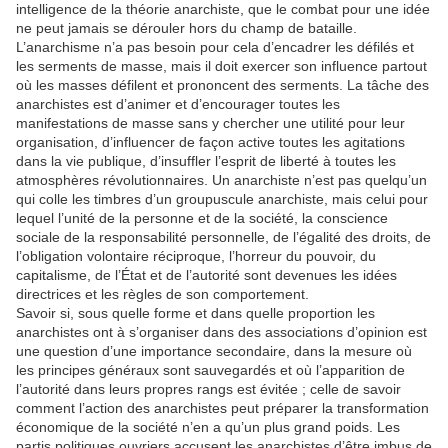
intelligence de la théorie anarchiste, que le combat pour une idée
ne peut jamais se dérouler hors du champ de bataille.
L’anarchisme n’a pas besoin pour cela d’encadrer les défilés et
les serments de masse, mais il doit exercer son influence partout
où les masses défilent et prononcent des serments. La tâche des
anarchistes est d’animer et d’encourager toutes les
manifestations de masse sans y chercher une utilité pour leur
organisation, d’influencer de façon active toutes les agitations
dans la vie publique, d’insuffler l’esprit de liberté à toutes les
atmosphères révolutionnaires. Un anarchiste n’est pas quelqu’un
qui colle les timbres d’un groupuscule anarchiste, mais celui pour
lequel l’unité de la personne et de la société, la conscience
sociale de la responsabilité personnelle, de l’égalité des droits, de
l’obligation volontaire réciproque, l’horreur du pouvoir, du
capitalisme, de l’État et de l’autorité sont devenues les idées
directrices et les règles de son comportement.
Savoir si, sous quelle forme et dans quelle proportion les
anarchistes ont à s’organiser dans des associations d’opinion est
une question d’une importance secondaire, dans la mesure où
les principes généraux sont sauvegardés et où l’apparition de
l’autorité dans leurs propres rangs est évitée ; celle de savoir
comment l’action des anarchistes peut préparer la transformation
économique de la société n’en a qu’un plus grand poids. Les
partis politiques ouvriers accusent les anarchistes d’être imbus de