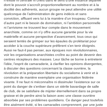
n’existe ni centrale ni chefs dans le sens d’une instance séparée
dont le pouvoir s’accroît proportionnellement au nombre et à la
docilité des adhérents, aucun groupe ne peut attendre une utilité
quelconque de l’administration de gens indécis et sans
conviction, affluant vers lui à la manière d’un troupeau. Comme
d’autre part ni le besoin de domination, ni l’ambition personnelle
ni l’arrivisme ne trouvent leur compte dans le mouvement
anarchiste, comme on n’y offre aucune garantie pour la vie
matérielle et aucune perspective d’avancement, tous ceux qui
seraient tentés de grimper sur les épaules du prolétariat pour
accéder à la couche supérieure préfèrent s’en tenir éloignés.
Aussi ne faut-il pas penser, aux époques non révolutionnaires,
voir les organisations anarchistes croître au point de devenir des
centres récepteurs des masses. Leur tâche se borne à entretenir
l’idée, l’esprit de camaraderie, à clarifier les opinions divergentes,
à discuter des questions concernant la classe ouvrière, la
révolution et la préparation libertaire du socialisme à venir et à
construire de manière exemplaire une organisation fédérée
vivante. Il ne faut ni méconnaître ni dissimuler l’existence sur ce
point du danger de s’enliser dans un stérile bavardage de salle
de club, de se satisfaire de mijoter éternellement dans sa propre
graisse et de perdre ainsi la liaison avec une classe ouvrière
absorbée par ses problèmes quotidiens. Ce danger peut toutefois
être aisément évité, si les camarades comprennent, par une juste