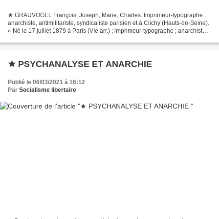
★ GRAUVOGEL François, Joseph, Marie, Charles. Imprimeur-typographe ;
anarchiste, antimilitariste, syndicaliste parisien et à Clichy (Hauts-de-Seine).
« Né le 17 juillet 1879 à Paris (VIe arr.) ; imprimeur-typographe ; anarchiste,
antimilitariste, syndicaliste...
★ PSYCHANALYSE ET ANARCHIE
Publié le 06/03/2021 à 16:12
Par
Socialisme libertaire