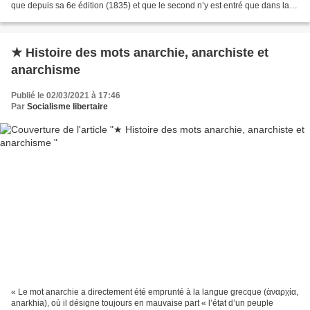
que depuis sa 6e édition (1835) et que le second n’y est entré que dans la
septième (1878). Prolétariat est...
★ Histoire des mots anarchie, anarchiste et
anarchisme
Publié le 02/03/2021 à 17:46
Par
Socialisme libertaire
« Le mot anarchie a directement été emprunté à la langue grecque (ἀναρχία,
anarkhia), où il désigne toujours en mauvaise part « l’état d’un peuple