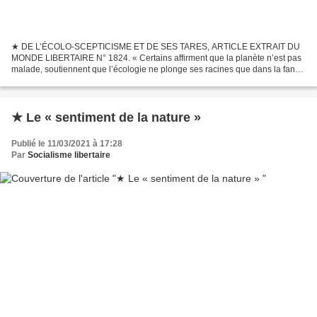
★ DE L’ÉCOLO-SCEPTICISME ET DE SES TARES, ARTICLE EXTRAIT DU
MONDE LIBERTAIRE N° 1824. « Certains affirment que la planète n’est pas
malade, soutiennent que l’écologie ne plonge ses racines que dans la fange
nauséabonde, pensent que la technique suppléera...
★ Le « sentiment de la nature »
Publié le 11/03/2021 à 17:28
Par
Socialisme libertaire