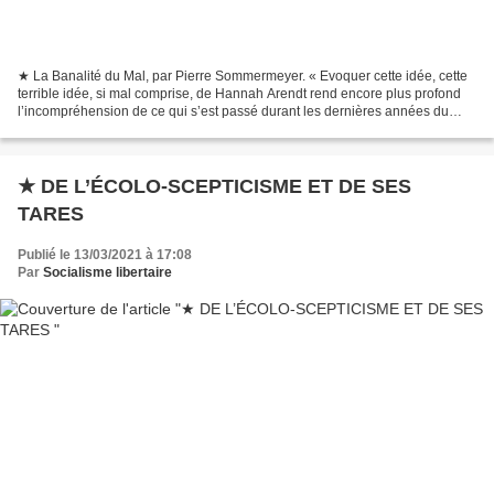
★ La Banalité du Mal, par Pierre Sommermeyer. « Evoquer cette idée, cette
terrible idée, si mal comprise, de Hannah Arendt rend encore plus profond
l’incompréhension de ce qui s’est passé durant les dernières années du
nazisme. Parce que au fond, nous...
★ DE L’ÉCOLO-SCEPTICISME ET DE SES
TARES
Publié le 13/03/2021 à 17:08
Par
Socialisme libertaire