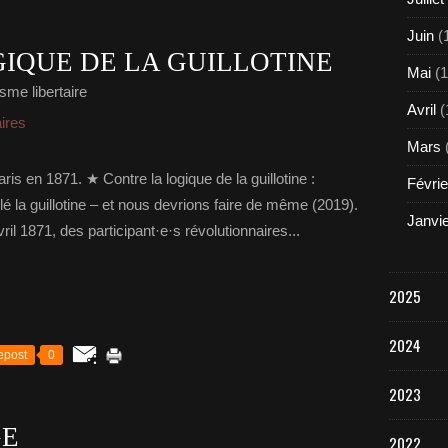
Juin
(
IQUE DE LA GUILLOTINE
Mai
(1
sme libertaire
Avril
(
aires
Mars
is en 1871. ★ Contre la logique de la guillotine :
Févrie
 la guillotine – et nous devrions faire de même (2019).
Janvi
ril 1871, des participant·e·s révolutionnaires...
2025
2024
epost
0
2023
GE
2022