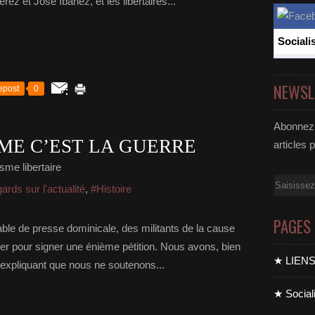
rez et José Ibanez, et les libertaires...
Sociali
NEWSL
epost
0
Abonnez-
ME C’EST LA GUERRE
articles 
sme libertaire
Email
rds sur l'actualité
,
#Histoire
PAGES
able de presse dominicale, des militants de la cause
ter pour signer une énième pétition. Nous avons, bien
★ LIEN
 expliquant que nous ne soutenons...
★ Sociali