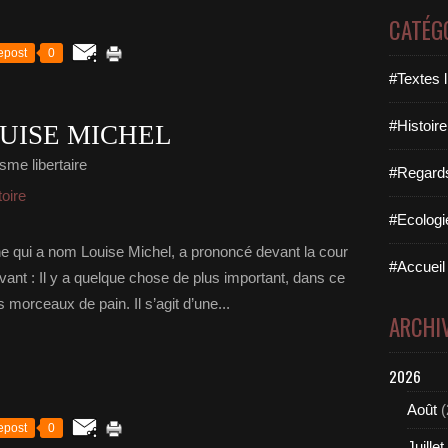
CATÉG
epost
0
#Textes l
#Histoire
UISE MICHEL
sme libertaire
#Regards 
toire
#Ecologi
ne qui a nom Louise Michel, a prononcé devant la cour
#Accueil 
ivant : Il y a quelque chose de plus important, dans ce
morceaux de pain. Il s’agit d’une...
ARCHI
2026
Août
(
epost
0
Juillet