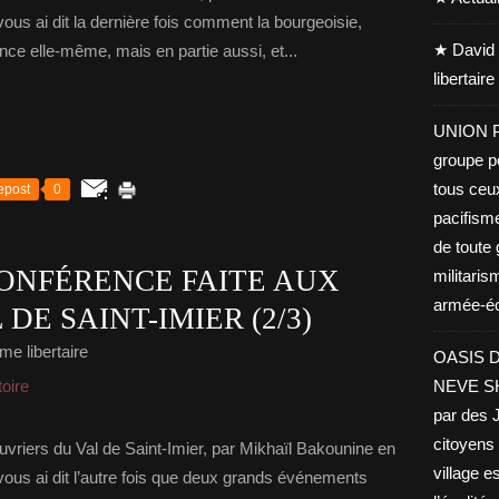
s ai dit la dernière fois comment la bourgeoisie,
★ David 
e elle-même, mais en partie aussi, et...
libertair
UNION PA
groupe po
tous ceu
epost
0
pacifisme
de toute 
ONFÉRENCE FAITE AUX
militaris
armée-éco
DE SAINT-IMIER (2/3)
me libertaire
OASIS D
toire
NEVE SHA
par des J
citoyens 
vriers du Val de Saint-Imier, par Mikhaïl Bakounine en
village es
us ai dit l’autre fois que deux grands événements