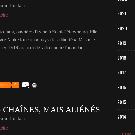
sme libertaire
2021
toire
2020
e ans, ouvrière d’usine à Saint-Pétersbourg. Elle
e l’autre face du « pays de la liberté ». Militante
2019
e en 1919 au nom de la loi contre l’anarchie,...
2018
2017
epost
0
2016
2015
 CHAÎNES, MAIS ALIÉNÉS
2014
sme libertaire
toire