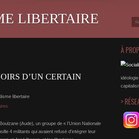
ME LIBERTAIRE
À PRO
NOIRS D’UN CERTAIN
idéologie 
capitalis
isme libertaire
> RÉSE
aires
Boulzane (Aude), un groupe de « l'Union Nationale
lle 4 militants qui avaient refusé d'intégrer leur