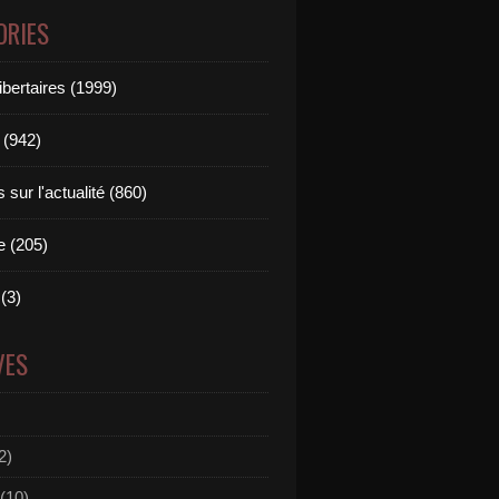
ORIES
ibertaires (1999)
 (942)
sur l'actualité (860)
e (205)
(3)
VES
2)
(10)