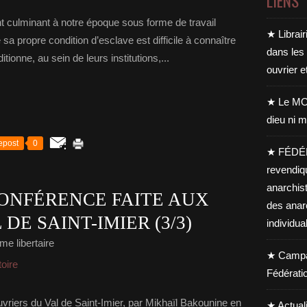
LIENS
nt culminant à notre époque sous forme de travail
★ Librair
sa propre condition d’esclave est difficile à connaître
dans les
ionne, au sein de leurs institutions,...
ouvrier e
★ Le MO
dieu ni m
epost
0
★ FÉDÉ
revendiq
anarchis
ONFÉRENCE FAITE AUX
des anar
DE SAINT-IMIER (3/3)
individua
me libertaire
★ Campag
toire
Fédérati
vriers du Val de Saint-Imier, par Mikhaïl Bakounine en
★ Actual