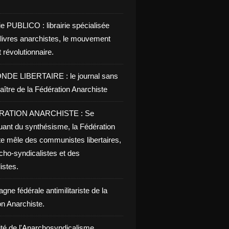
ie PUBLICO : librairie spécialisée
 livres anarchistes, le mouvement
t révolutionnaire.
NDE LIBERTAIRE : le journal sans
aître de la Fédération Anarchiste
RATION ANARCHISTE : Se
uant du synthésisme, la Fédération
te mêle des communistes libertaires,
cho-syndicalistes et des
listes.
ces anarchistes en URSS dans les années 1920-1930 - S
ne fédérale antimilitariste de la
on Anarchiste.
ité de l'Anarchosyndicalisme