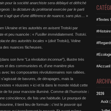
rrain pour la société anarchiste sera déblayé et défriché
CATÉG
rgeois : la dictature du prolétariat exercée par le parti
 ne s’agit que d’une différence de nuance, sans plus…
»
#Textes l
n Ukraine et les autorités en avisent Trotski par
#Histoire
te et peu nuancée : «
Fusiller immédiatement. Trotski.
placée des autorités locales
» (
dixit
Trotski), Voline
#Regards 
la des nuances fâcheuses.
#Ecologi
(dans son livre “
La révolution inconnue
”), illustre très
stes et des communistes et, d’une manière plus
#Accueil 
s avec les composantes révolutionnaires non ralliées.
l s’agissait de bavures, de dérapages, mais la
ARCHI
xistes « réussies » ici et là dans le monde réduit cette
e de foi pour marxiste illuminé. Comme dit l’humoriste :
2026
 une coïncidence, dix fois une habitude. Le pourquoi de
Août
(
kounine, il tient lieu de formule : c’est le pouvoir qui
Juillet
ommes qui transforment le pouvoir. Et avant même