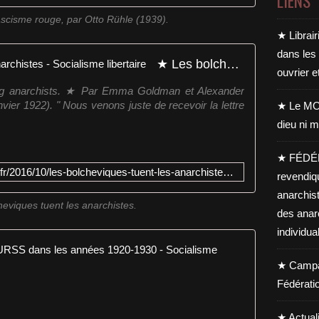
LIENS
scisme rouge, par Otto Rühle (1939).
★ Librair
dans les
★ Les bolcheviques tuent les anarchistes - Socialisme libertaire
ouvrier e
oting anarchists. ★ Par Emma Goldman et Alexander
er 1922). " Nous venons juste de recevoir la lettre
★ Le MO
dieu ni m
★ FÉDÉ
https://www.socialisme-libertaire.fr/2016/10/les-bolcheviques-tuent-les-anarchistes.html
revendiq
anarchis
eviques tuent les anarchistes.
des anar
individua
★ Résistan
★ Campag
L
Fédérati
'
é
★ Actual