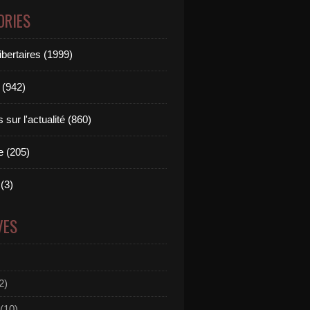
ORIES
ibertaires (1999)
 (942)
sur l'actualité (860)
e (205)
(3)
VES
2)
(10)