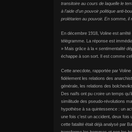
transitoire au cours de laquelle le te
à l’aide d’un pouvoir politique anti-bou
prolétarien au pouvoir. En somme, il
En décembre 1918, Voline est arrêté e
télégramme. La réponse est immédia
» Mais grâce à la «
sentimentalité dé
échappe à son sort. Il est comme ce
Cette anecdote, rapportée par Voline 
fidèlement les relations des anarchi
générale, les relations des bolchevik
Des naïfs ont pu croire un temps qu’i
similitude des pseudo-révolutions mar
hypothèse à sa quintessence : un act
une fois c’est un accident, deux fois
cette fatalité était déjà analysé par Ba
transforme les hommes et non les h