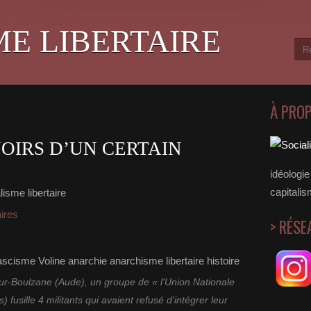
ME LIBERTAIRE
À PRO
NOIRS D’UN CERTAIN
idéologie 
capitalis
isme libertaire
aires
> RÉSE
r-Boulzane (Aude), un groupe de « l'Union Nationale
 fusille 4 militants qui avaient refusé d'intégrer leur