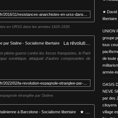
c
r
a
★ David 
https://www.socialisme-libertaire.fr/2016/11/resistances-anarchistes-en-urss-dans-les-annees-1920-1930.html
s
libertair
e
m
stes en URSS dans les années 1920-1930.
UNION PA
e
n
groupe po
t
La révolution espagnole étranglée par Staline - Socialisme libertaire
tous ceu
d
pacifisme
é
n pleine guerre contre les forces franquistes, le Parti
f
ppui soviétique, attaquait d'autres composantes de
de toute 
i
militaris
n
armée-éco
i
t
https://www.socialisme-libertaire.fr/2022/02/la-revolution-espagnole-etranglee-par-staline.html
i
OASIS D
f
NEVE SHA
d
 espagnole étranglée par Staline.
par des J
e
citoyens 
s
a
★ Mai 1937 : contre-révolution stalinienne à Barcelone - Socialisme libertaire
village es
n