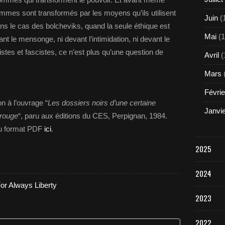
hommes sont transformés par les moyens qu’ils utilisent
Juin
(
ns le cas des bolcheviks, quand la seule éthique est
Mai
(1
ant le mensonge, ni devant l’intimidation, ni devant le
tes et fascistes, ce n’est plus qu’une question de
Avril
(
Mars
Févrie
on à l’ouvrage “
Les dossiers noirs d’une certaine
Janvi
 rouge
“, paru aux éditions du CES, Perpignan, 1984.
au format PDF
ici
.
2025
2024
or Always Liberty
2023
2022