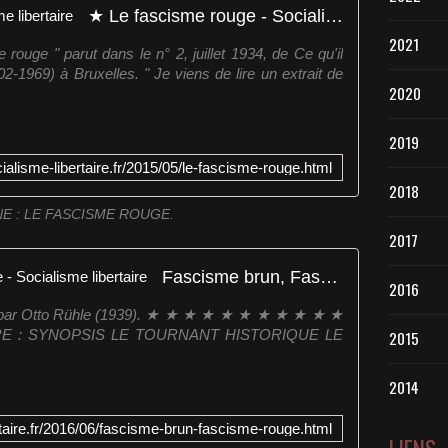
★ Le fascisme rouge - Socialisme libertaire
2021
 rouge " parut dans le n° 2, juillet 1934, de Ce qu'il
2-1969) à Bruxelles. " Je viens de lire un extrait de
2020
2019
ialisme-libertaire.fr/2015/05/le-fascisme-rouge.html
2018
E : LE FASCISME ROUGE.
2017
Fascisme brun, Fascisme rouge - Socialisme libertaire
2016
, par Otto Rühle (1939). ★ ★ ★ ★ ★ ★ ★ ★ ★ ★ ★
: SYNOPSIS LE TOURNANT HISTORIQUE LE
2015
2014
rtaire.fr/2016/06/fascisme-brun-fascisme-rouge.html