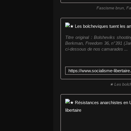
Fascisme brun, Fa
Titre original : Bolsheviks sho
Berkman, Freedom 36, n°391 (Janvi
ci-dessous de nos camarades ...
★ Les bolch