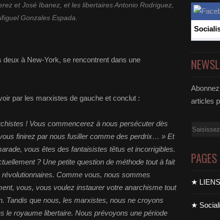
erez et José Ibanez, et les libertaires Antonio Rodriguez,
 Miguel Gonzales Espada.
Sociali
ous deux à New-York, se rencontrent dans une
NEWSL
Abonnez-
voir par les marxistes de gauche et conclut :
articles 
archistes ! Vous commencerez à nous persécuter dès
Email
 vous finirez par nous fusiller comme des perdrix… » Et
marade, vous êtes des fantaisistes têtus et incorrigibles.
PAGES
tuellement ? Une petite question de méthode tout à fait
 révolutionnaires. Comme vous, nous sommes
★ LIEN
ent, vous, vous voulez instaurer votre anarchisme tout
ion. Tandis que nous, les marxistes, nous ne croyons
★ Sociali
s le royaume libertaire. Nous prévoyons une période