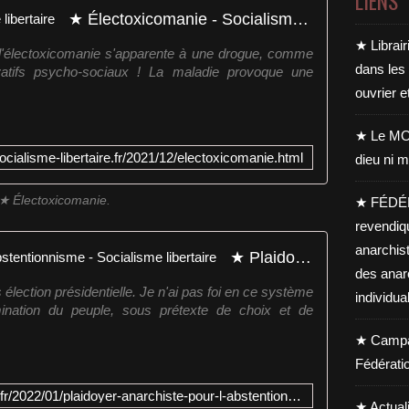
LIENS
★ Électoxicomanie - Socialisme libertaire
★ Librair
'électoxicomanie s'apparente à une drogue, comme
dans les
rivatifs psycho-sociaux ! La maladie provoque une
ouvrier e
★ Le MO
ocialisme-libertaire.fr/2021/12/electoxicomanie.html
dieu ni m
★ Électoxicomanie.
★ FÉDÉ
revendiq
anarchis
★ Plaidoyer anarchiste pour l'Abstentionnisme - Socialisme libertaire
des anar
s élection présidentielle. Je n'ai pas foi en ce système
individua
mination du peuple, sous prétexte de choix et de
★ Campag
Fédérati
https://www.socialisme-libertaire.fr/2022/01/plaidoyer-anarchiste-pour-l-abstentionnisme.html
★ Actual