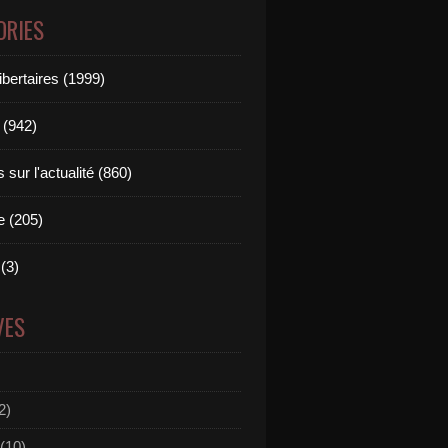
ORIES
ibertaires (1999)
 (942)
sur l'actualité (860)
e (205)
(3)
VES
2)
(10)