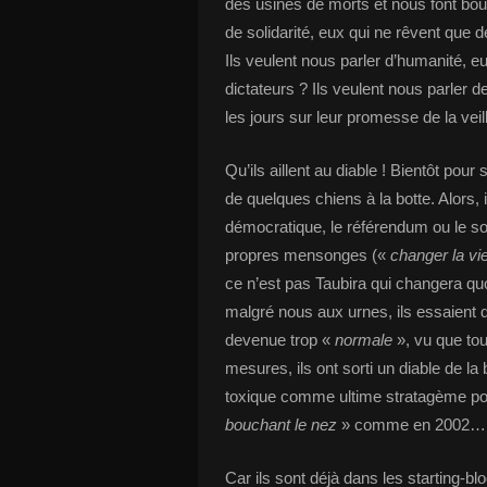
des usines de morts et nous font bouf
de solidarité, eux qui ne rêvent que 
Ils veulent nous parler d’humanité, e
dictateurs ? Ils veulent nous parler 
les jours sur leur promesse de la veil
Qu’ils aillent au diable ! Bientôt pour 
de quelques chiens à la botte. Alors, 
démocratique, le référendum ou le so
propres mensonges («
changer la vi
ce n’est pas Taubira qui changera qu
malgré nous aux urnes, ils essaient de
devenue trop «
normale
», vu que tou
mesures, ils ont sorti un diable de l
toxique comme ultime stratagème pou
bouchant le nez
» comme en 2002…
Car ils sont déjà dans les starting-b