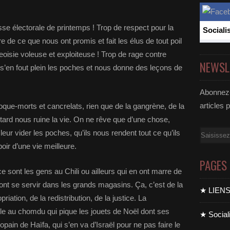
sse électorale de printemps ! Trop de respect pour la
Sociali
 de ce que nous ont promis et fait les élus de tout poil
oisie voleuse et exploiteuse ! Trop de rage contre
NEWSL
i s’en fout plein les poches et nous donne des leçons de
Abonnez-
articles 
roque-morts et cancrelats, rien que de la gangrène, de la
ard nous ruine la vie. On ne rêve que d’une chose,
e leur vider les poches, qu’ils nous rendent tout ce qu’ils
Email
ir d’une vie meilleure.
PAGES
ce sont les gens au Chili ou ailleurs qui en ont marre de
ont se servir dans les grands magasins. Ça, c’est de la
★ LIEN
riation, de la redistribution, de la justice. La
lle au chomdu qui pique les jouets de Noël dont ses
★ Sociali
ain de Haïfa, qui s’en va d’Israël pour ne pas faire le