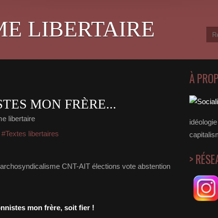
ME LIBERTAIRE
À PRO
TES MON FRÈRE...
e libertaire
idéologie 
,
#Textes libertaires
capitalis
> RÉSE
nistes mon frère, soit fier !