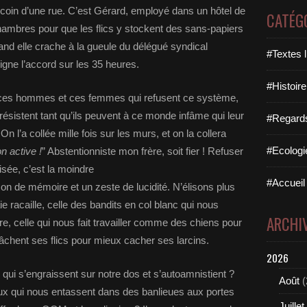
au coin d’une rue. C’est Gérard, employé dans un hôtel de
CATÉG
ambres pour que les flics y stockent des sans-papiers
uand elle crache à la gueule du délégué syndical
#Textes l
gne l’accord sur les 35 heures.
#Histoire
s ces hommes et ces femmes qui refusent ce système,
 résistent tant qu’ils peuvent à ce monde infâme qui leur
#Regards 
 On l’a collée mille fois sur les murs, et on la collera
#Ecologi
n active !
” Abstentionniste mon frère, soit fier ! Refuser
isée, c’est la moindre
#Accueil 
on de mémoire et un zeste de lucidité. N’élisons plus
ie racaille, celle des bandits en col blanc qui nous
ARCHI
, celle qui nous fait travailler comme des chiens pour
 lâchent ses flics pour mieux cacher ses larcins.
2026
x qui s’engraissent sur notre dos et s’autoamnistient ?
Août
(
 eux qui nous entassent dans des banlieues aux portes
Juillet