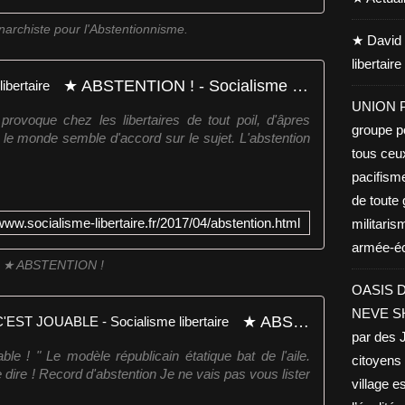
narchiste pour l'Abstentionnisme.
★ David 
libertair
★ ABSTENTION ! - Socialisme libertaire
UNION PA
 provoque chez les libertaires de tout poil, d'âpres
groupe po
 le monde semble d'accord sur le sujet. L'abstention
tous ceu
pacifisme
de toute 
/www.socialisme-libertaire.fr/2017/04/abstention.html
militaris
armée-éco
★ ABSTENTION !
OASIS D
NEVE SHA
★ ABSTENTION GÉNÉRALE C'EST JOUABLE - Socialisme libertaire
par des J
le ! " Le modèle républicain étatique bat de l'aile.
citoyens 
 dire ! Record d'abstention Je ne vais pas vous lister
village es