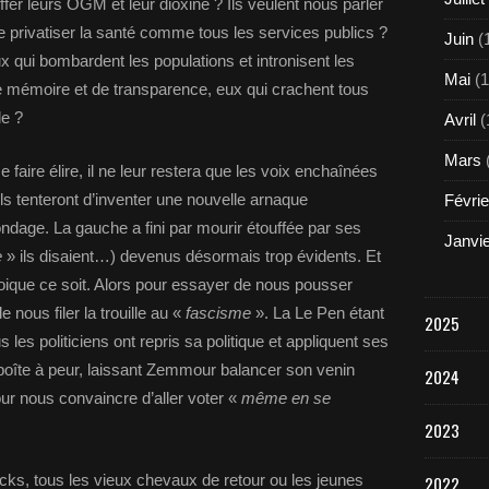
fer leurs OGM et leur dioxine ? Ils veulent nous parler
de privatiser la santé comme tous les services publics ?
Juin
(
ux qui bombardent les populations et intronisent les
Mai
(1
de mémoire et de transparence, eux qui crachent tous
le ?
Avril
(
Mars
se faire élire, il ne leur restera que les voix enchaînées
ils tenteront d’inventer une nouvelle arnaque
Févrie
ndage. La gauche a fini par mourir étouffée par ses
Janvi
e
» ils disaient…) devenus désormais trop évidents. Et
oique ce soit. Alors pour essayer de nous pousser
 nous filer la trouille au «
fascisme
». La Le Pen étant
2025
s les politiciens ont repris sa politique et appliquent ses
a boîte à peur, laissant Zemmour balancer son venin
2024
r nous convaincre d’aller voter «
même en se
2023
locks, tous les vieux chevaux de retour ou les jeunes
2022