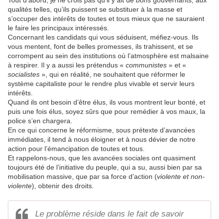
Tout d’abord, je ne crois pas qu’il y ait de
bons
gouvernants, aux
qualités telles, qu’ils puissent se substituer à la masse et
s’occuper des intérêts de toutes et tous mieux que ne sauraient
le faire les principaux intéressés.
Concernant les candidats qui vous séduisent, méfiez-vous. Ils
vous mentent, font de belles promesses, ils trahissent, et se
corrompent au sein des institutions où l’atmosphère est malsaine
à respirer. Il y a aussi les prétendus «
communistes
» et «
socialistes
», qui en réalité, ne souhaitent que réformer le
système capitaliste pour le rendre plus vivable et servir leurs
intérêts.
Quand ils ont besoin d’être élus, ils vous montrent leur bonté, et
puis une fois élus, soyez sûrs que pour remédier à vos maux, la
police s’en chargera.
En ce qui concerne le réformisme, sous prétexte d’avancées
immédiates, il tend à nous éloigner et à nous dévier de notre
action pour l’émancipation de toutes et tous.
Et rappelons-nous, que les avancées sociales ont quasiment
toujours été de l’initiative du peuple, qui a su, aussi bien par sa
mobilisation massive, que par sa force d’action (
violente et non-
violente
), obtenir des droits.
Le problème réside dans le fait de savoir