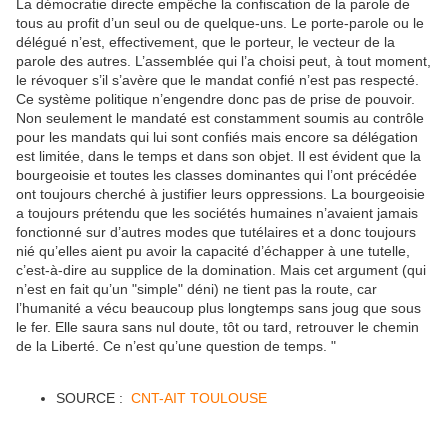
La démocratie directe empêche la confiscation de la parole de
tous au profit d’un seul ou de quelque-uns. Le porte-parole ou le
délégué n’est, effectivement, que le porteur, le vecteur de la
parole des autres. L’assemblée qui l’a choisi peut, à tout moment,
le révoquer s’il s’avère que le mandat confié n’est pas respecté.
Ce système politique n’engendre donc pas de prise de pouvoir.
Non seulement le mandaté est constamment soumis au contrôle
pour les mandats qui lui sont confiés mais encore sa délégation
est limitée, dans le temps et dans son objet. Il est évident que la
bourgeoisie et toutes les classes dominantes qui l’ont précédée
ont toujours cherché à justifier leurs oppressions. La bourgeoisie
a toujours prétendu que les sociétés humaines n’avaient jamais
fonctionné sur d’autres modes que tutélaires et a donc toujours
nié qu’elles aient pu avoir la capacité d’échapper à une tutelle,
c’est-à-dire au supplice de la domination. Mais cet argument (qui
n’est en fait qu’un "simple" déni) ne tient pas la route, car
l’humanité a vécu beaucoup plus longtemps sans joug que sous
le fer. Elle saura sans nul doute, tôt ou tard, retrouver le chemin
de la Liberté. Ce n’est qu’une question de temps. "
SOURCE :
CNT-AIT TOULOUSE