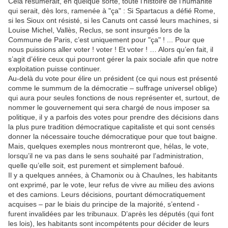
Cela résumerait, en quelque sorte, toute l’histoire de l’humanité
qui serait, dès lors, ramenée à "ça" : Si Spartacus a défié Rome,
si les Sioux ont résisté, si les Canuts ont cassé leurs machines, si
Louise Michel, Vallès, Reclus, se sont insurgés lors de la
Commune de Paris, c’est uniquement pour "ça" ! ... Pour que
nous puissions aller voter ! voter ! Et voter ! … Alors qu’en fait, il
s’agit d’élire ceux qui pourront gérer la paix sociale afin que notre
exploitation puisse continuer.
Au-delà du vote pour élire un président (ce qui nous est présenté
comme le summum de la démocratie – suffrage universel oblige)
qui aura pour seules fonctions de nous représenter et, surtout, de
nommer le gouvernement qui sera chargé de nous imposer sa
politique, il y a parfois des votes pour prendre des décisions dans
la plus pure tradition démocratique capitaliste et qui sont censés
donner la nécessaire touche démocratique pour que tout baigne.
Mais, quelques exemples nous montreront que, hélas, le vote,
lorsqu’il ne va pas dans le sens souhaité par l’administration,
quelle qu’elle soit, est purement et simplement bafoué.
Il y a quelques années, à Chamonix ou à Chaulnes, les habitants
ont exprimé, par le vote, leur refus de vivre au milieu des avions
et des camions. Leurs décisions, pourtant démocratiquement
acquises – par le biais du principe de la majorité, s’entend -
furent invalidées par les tribunaux. D’après les députés (qui font
les lois), les habitants sont incompétents pour décider de leurs