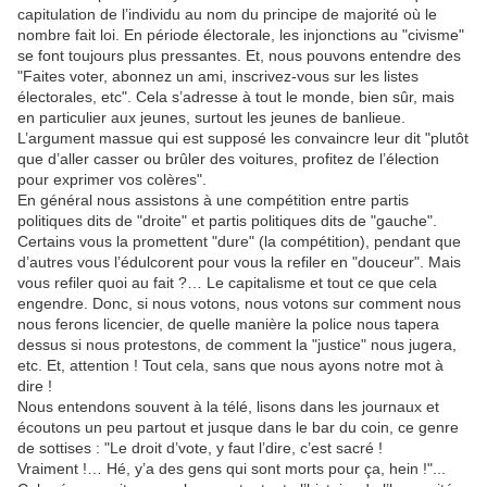
capitulation de l’individu au nom du principe de majorité où le
nombre fait loi. En période électorale, les injonctions au "civisme"
se font toujours plus pressantes. Et, nous pouvons entendre des
"Faites voter, abonnez un ami, inscrivez-vous sur les listes
électorales, etc". Cela s’adresse à tout le monde, bien sûr, mais
en particulier aux jeunes, surtout les jeunes de banlieue.
L’argument massue qui est supposé les convaincre leur dit "plutôt
que d’aller casser ou brûler des voitures, profitez de l’élection
pour exprimer vos colères".
En général nous assistons à une compétition entre partis
politiques dits de "droite" et partis politiques dits de "gauche".
Certains vous la promettent "dure" (la compétition), pendant que
d’autres vous l’édulcorent pour vous la refiler en "douceur". Mais
vous refiler quoi au fait ?… Le capitalisme et tout ce que cela
engendre. Donc, si nous votons, nous votons sur comment nous
nous ferons licencier, de quelle manière la police nous tapera
dessus si nous protestons, de comment la "justice" nous jugera,
etc. Et, attention ! Tout cela, sans que nous ayons notre mot à
dire !
Nous entendons souvent à la télé, lisons dans les journaux et
écoutons un peu partout et jusque dans le bar du coin, ce genre
de sottises : "Le droit d’vote, y faut l’dire, c’est sacré !
Vraiment !… Hé, y’a des gens qui sont morts pour ça, hein !"...