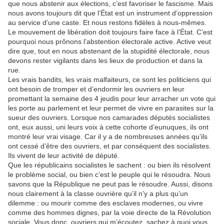
que nous abstenir aux élections, c’est favoriser le fascisme. Mais
nous avons toujours dit que l’État est un instrument d’oppression
au service d’une caste. Et nous restons fidèles à nous-mêmes.
Le mouvement de libération doit toujours faire face à l’État. C’est
pourquoi nous prônons l’abstention électorale active. Active veut
dire que, tout en nous abstenant de la stupidité électorale, nous
devons rester vigilants dans les lieux de production et dans la
rue.
Les vrais bandits, les vrais malfaiteurs, ce sont les politiciens qui
ont besoin de tromper et d’endormir les ouvriers en leur
promettant la semaine des 4 jeudis pour leur arracher un vote qui
les porte au parlement et leur permet de vivre en parasites sur la
sueur des ouvriers. Lorsque nos camarades députés socialistes
ont, eux aussi, uni leurs voix à cette cohorte d’eunuques, ils ont
montré leur vrai visage. Car il y a de nombreuses années qu’ils
ont cessé d’être des ouvriers, et par conséquent des socialistes.
Ils vivent de leur activité de député.
Que les républicains socialistes le sachent : ou bien ils résolvent
le problème social, ou bien c’est le peuple qui le résoudra. Nous
savons que la République ne peut pas le résoudre. Aussi, disons
nous clairement à la classe ouvrière qu’il n’y a plus qu’un
dilemme : ou mourir comme des esclaves modernes, ou vivre
comme des hommes dignes, par la voie directe de la Révolution
sociale. Vous donc, ouvriers qui m’écoutez, sachez à quoi vous