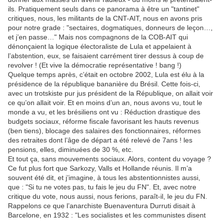
ils. Pratiquement seuls dans ce panorama à être un "tantinet"
critiques, nous, les militants de la CNT-AIT, nous en avons pris
pour notre grade : "sectaires, dogmatiques, donneurs de leçon…,
et j’en passe…" Mais nos compagnons de la COB-AIT qui
dénonçaient la logique électoraliste de Lula et appelaient à
l’abstention, eux, se faisaient carrément tirer dessus à coup de
revolver ! (Et vive la démocratie représentative ! bang !)
Quelque temps après, c’était en octobre 2002, Lula est élu à la
présidence de la république bananière du Brésil. Cette fois-ci,
avec un trotskiste pur jus président de la République, on allait voir
ce qu’on allait voir. Et en moins d’un an, nous avons vu, tout le
monde a vu, et les brésiliens ont vu : Réduction drastique des
budgets sociaux, réforme fiscale favorisant les hauts revenus
(ben tiens), blocage des salaires des fonctionnaires, réformes
des retraites dont l’âge de départ a été relevé de 7ans ! les
pensions, elles, diminuées de 30 %, etc.
Et tout ça, sans mouvements sociaux. Alors, content du voyage ?
Ce fut plus fort que Sarkozy, Valls et Hollande réunis. Il m’a
souvent été dit, et j’imagine, à tous les abstentionnistes aussi,
que : "Si tu ne votes pas, tu fais le jeu du FN". Et, avec notre
critique du vote, nous aussi, nous ferions, paraît-il, le jeu du FN.
Rappelons ce que l’anarchiste Buenaventura Durruti disait à
Barcelone, en 1932 : "Les socialistes et les communistes disent