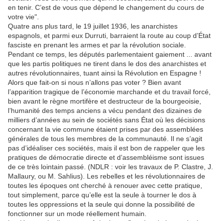
en tenir. C’est de vous que dépend le changement du cours de
votre vie".
Quatre ans plus tard, le 19 juillet 1936, les anarchistes
espagnols, et parmi eux Durruti, barraient la route au coup d’État
fasciste en prenant les armes et par la révolution sociale.
Pendant ce temps, les députés parlementaient gaiement ... avant
que les partis politiques ne tirent dans le dos des anarchistes et
autres révolutionnaires, tuant ainsi la Révolution en Espagne !
Alors que fait-on si nous n’allons pas voter ? Bien avant
l’apparition tragique de l’économie marchande et du travail forcé,
bien avant le règne mortifère et destructeur de la bourgeoisie,
l’humanité des temps anciens a vécu pendant des dizaines de
milliers d’années au sein de sociétés sans État où les décisions
concernant la vie commune étaient prises par des assemblées
générales de tous les membres de la communauté. Il ne s’agit
pas d’idéaliser ces sociétés, mais il est bon de rappeler que les
pratiques de démocratie directe et d’assembléisme sont issues
de ce très lointain passé. (NDLR : voir les travaux de P. Clastre, J.
Mallaury, ou M. Sahlius). Les rebelles et les révolutionnaires de
toutes les époques ont cherché à renouer avec cette pratique,
tout simplement, parce qu’elle est la seule à tourner le dos à
toutes les oppressions et la seule qui donne la possibilité de
fonctionner sur un mode réellement humain.