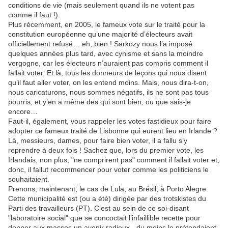
conditions de vie (mais seulement quand ils ne votent pas
comme il faut !).
Plus récemment, en 2005, le fameux vote sur le traité pour la
constitution européenne qu’une majorité d’électeurs avait
officiellement refusé… eh, bien ! Sarkozy nous l’a imposé
quelques années plus tard, avec cynisme et sans la moindre
vergogne, car les électeurs n’auraient pas compris comment il
fallait voter. Et là, tous les donneurs de leçons qui nous disent
qu’il faut aller voter, on les entend moins. Mais, nous dira-t-on,
nous caricaturons, nous sommes négatifs, ils ne sont pas tous
pourris, et y’en a même des qui sont bien, ou que sais-je
encore…
Faut-il, également, vous rappeler les votes fastidieux pour faire
adopter ce fameux traité de Lisbonne qui eurent lieu en Irlande ?
Là, messieurs, dames, pour faire bien voter, il a fallu s’y
reprendre à deux fois ! Sachez que, lors du premier vote, les
Irlandais, non plus, "ne comprirent pas" comment il fallait voter et,
donc, il fallut recommencer pour voter comme les politiciens le
souhaitaient.
Prenons, maintenant, le cas de Lula, au Brésil, à Porto Alegre.
Cette municipalité est (ou a été) dirigée par des trotskistes du
Parti des travailleurs (PT). C’est au sein de ce soi-disant
"laboratoire social" que se concoctait l’infaillible recette pour
donner aux masses un avenir radieux - du moins le prétendaient-