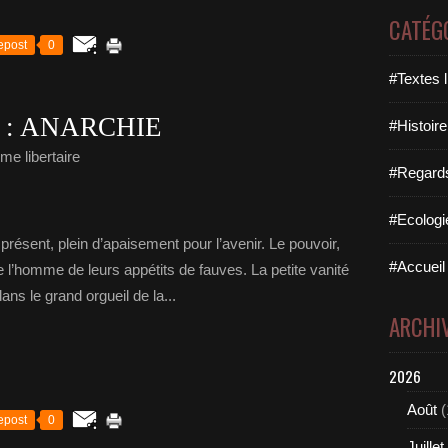
CATÉG
epost
0
#Textes l
 : ANARCHIE
#Histoire
me libertaire
#Regards 
#Ecologi
présent, plein d’apaisement pour l’avenir. Le pouvoir,
#Accueil 
de l’homme de leurs appétits de fauves. La petite vanité
ans le grand orgueil de la...
ARCHI
2026
Août
(
epost
0
Juillet