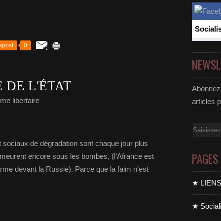
Sociali
epost
0
NEWSL
 DE L'ÉTAT
Abonnez-
me libertaire
articles 
Email
t sociaux de dégradation sont chaque jour plus
PAGES
 meurent encore sous les bombes, (l’Afrance est
rme devant la Russie). Parce que la faim n’est
★ LIEN
★ Sociali