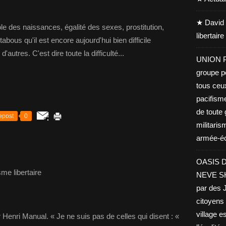
★ David 
ôle des naissances, égalité des sexes, prostitution,
libertair
abous qu'il est encore aujourd'hui bien difficile
utres. C'est dire toute la difficulté...
UNION PA
groupe po
tous ceu
pacifisme
de toute 
epost
0
militaris
armée-éco
OASIS D
me libertaire
NEVE SHA
par des J
citoyens 
village es
 Henri Manual. « Je ne suis pas de celles qui disent : «