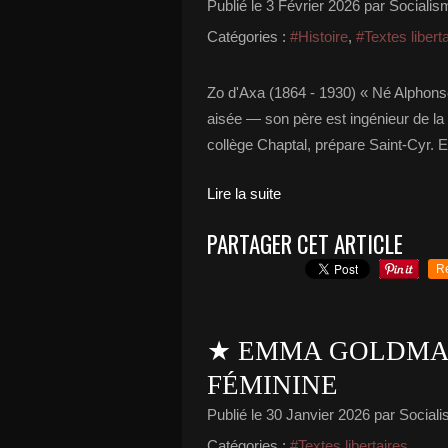
Publié le
3 Février 2026
par Socialism
Catégories :
#Histoire
,
#Textes libert
Zo d'Axa (1864 - 1930) « Né Alphonse
aisée — son père est ingénieur de la 
collège Chaptal, prépare Saint-Cyr. 
Lire la suite
PARTAGER CET ARTICLE
R
★ EMMA GOLDMAN
FÉMININE
Publié le
30 Janvier 2026
par Socialis
Catégories :
#Textes libertaires