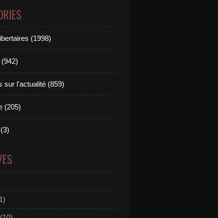
ORIES
ibertaires (1998)
 (942)
sur l'actualité (859)
e (205)
(3)
VES
1)
(10)