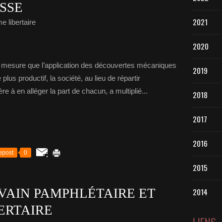
ASSE
2021
e libertaire
2020
À mesure que l’application des découvertes mécaniques
2019
us productif, la société, au lieu de répartir
ère à en alléger la part de chacun, a multiplié...
2018
2017
2016
epost
0
2015
IVAIN PAMPHLÉTAIRE ET
2014
ERTAIRE