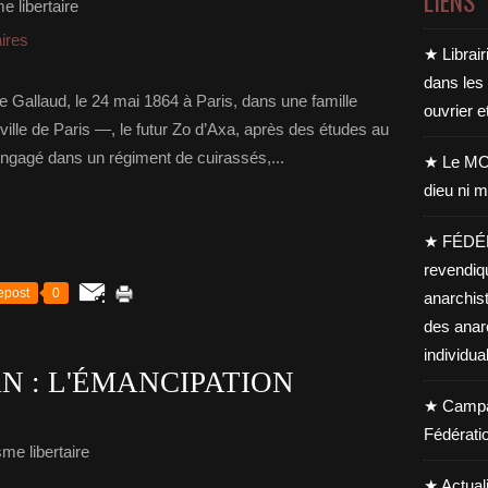
LIENS
e libertaire
aires
★ Librair
dans les
 Gallaud, le 24 mai 1864 à Paris, dans une famille
ouvrier e
ville de Paris —, le futur Zo d’Axa, après des études au
Engagé dans un régiment de cuirassés,...
★ Le MO
dieu ni m
★ FÉDÉ
revendiq
epost
0
anarchis
des anar
individua
 : L'ÉMANCIPATION
★ Campag
Fédérati
me libertaire
★ Actual