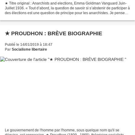
★ Titre original : Anarchists and elections, Emma Goldman Vanguard Juin-
Juillet 1936. « Tout d’abord, la question de savoir si s’abstenir de participer à
des élections est une question de principe pour les anarchistes. Je pense
qu’elle l’est assurément...
★ PROUDHON : BRÈVE BIOGRAPHIE
Publié le 14/01/2019 à 18:47
Par
Socialisme libertaire
Le gouvernement de l'homme par l'homme, sous quelque nom qu'il se
déguise, est oppression. ★ Proudhon (1809 - 1865), théoricien socialiste