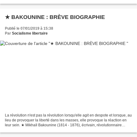
Son procès en Conseil...
★ BAKOUNINE : BRÈVE BIOGRAPHIE
Publié le 07/01/2019 à 15:38
Par
Socialisme libertaire
La révolution n'est pas la révolution lorsqu'elle agit en despote et lorsque, au
lieu de provoquer la liberté dans les masses, elle provoque la réaction en
leur sein. ★ Mikhaïl Bakounine (1814 - 1876), écrivain, révolutionnaire
russe, un des fondateurs...