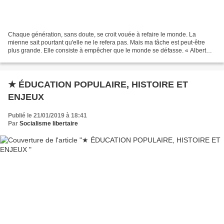
Chaque génération, sans doute, se croit vouée à refaire le monde. La
mienne sait pourtant qu'elle ne le refera pas. Mais ma tâche est peut-être
plus grande. Elle consiste à empêcher que le monde se défasse. « Albert
Camus n'a pas connu son père et a passé...
★ ÉDUCATION POPULAIRE, HISTOIRE ET
ENJEUX
Publié le 21/01/2019 à 18:41
Par
Socialisme libertaire