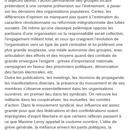
d’objectifs définis, l’action permanente des groupes locaux
prétendent à une certaine préhension sur l’événement, à peser
sur les décisions des organisations populaires. Certes, les
différences d’opinion ne manquent pas quant à l’estimation du
caractère révolutionnaire ou réformiste-intégrationniste des luttes
sociales. De même qu’une classique polémique oppose les
partisans d’une organisation où la responsabilité serait collective,
l’engagement militant total, et ceux qui craignent l’évolution de
l’organisation vers un type de parti centralisé et lui préfèrent une
plus grande souplesse, une totale autonomie des groupes, avec
articulation des efforts et des moyens quand des combats de
grande envergure l’exigent : grèves d’importance nationale,
campagnes en faveur des prisonniers politiques, dénonciation
des farces électorales, etc.
Outre les publications, les meetings, les réunions de propagande,
les manifestations diverses, la présence du mouvement et de ses
membres s’observe essentiellement dans les organisations
ouvrières, en premier lieu dans les syndicats. On retrouve les
militants dans les coopératives, les mutuelles, les comités
d’action. Dans le mouvement syndical, leur influence est assez
grande pour que des fédérations et des confédérations soient
imprégnées d’esprit libertaire et que certains réflexes passent à
ce que Maxime Leroy appelait la coutume ouvrière. L’idée de
grève générale, la méfiance envers les partis politiques, la