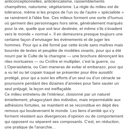
anticonceptionnelles, anticléricalisme, rassemblements
champêtres, naturisme, végétarisme. La règle du milieu est de
tolérance, même si les propos de l’un ou de l’autre « spécialiste »
se ramènent à l’idée fixe. Ces milieux forment une sorte d’humus
où germent des personnages hors série, généralement marqués
pour la vie, quelle que soit leur destinée, et même s’ils s’évadent
vers le monde « normal ». Il en demeurera presque toujours une
certaine façon d’envisager les événements et de juger les
hommes. Pour qui a été formé par cette école sans maîtres mais
bourrée de textes et peuplée de modèles vivants, pour qui a été
nourri par le Culte de la charogne — une brochure dénonçant les
rites mortuaires — ou Croître et multiplier, c’est la guerre, ou
L’Operaiolatria, ou Cien maneras de evitar el embarazo, pour qui
a vu tel ou tel copain traqué se présenter pour être aussitôt
protégé, pour qui a suivi les efforts d’un seul ou d’un cénacle se
poursuivre pendant des dizaines d’années pour faire sauter un
seul préjugé, la leçon est ineffaçable.
Ce milieu entretenu de l’intérieur, cloisonné par un naturel
émiettement, phagocytant des individus, mais imperméable aux
adhésions fortuites, se maintient et se reconstitue en dépit des
remous qui bouleversent le monde. Les liens d’amitié qui s’y
forment résistent aux divergences d’opinion ou de comportement
qui opposent ou séparent ses composants. C’est, en réduction,
une pratique de l’anarchie...