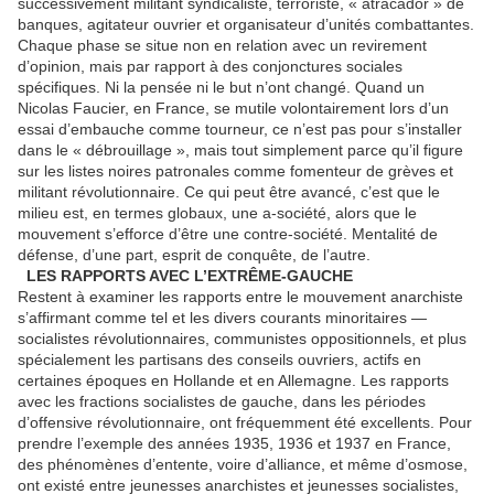
successivement militant syndicaliste, terroriste, « atracador » de
banques, agitateur ouvrier et organisateur d’unités combattantes.
Chaque phase se situe non en relation avec un revirement
d’opinion, mais par rapport à des conjonctures sociales
spécifiques. Ni la pensée ni le but n’ont changé. Quand un
Nicolas Faucier, en France, se mutile volontairement lors d’un
essai d’embauche comme tourneur, ce n’est pas pour s’installer
dans le « débrouillage », mais tout simplement parce qu’il figure
sur les listes noires patronales comme fomenteur de grèves et
militant révolutionnaire. Ce qui peut être avancé, c’est que le
milieu est, en termes globaux, une a-société, alors que le
mouvement s’efforce d’être une contre-société. Mentalité de
défense, d’une part, esprit de conquête, de l’autre.
LES RAPPORTS AVEC L’EXTRÊME-GAUCHE
Restent à examiner les rapports entre le mouvement anarchiste
s’affirmant comme tel et les divers courants minoritaires —
socialistes révolutionnaires, communistes oppositionnels, et plus
spécialement les partisans des conseils ouvriers, actifs en
certaines époques en Hollande et en Allemagne. Les rapports
avec les fractions socialistes de gauche, dans les périodes
d’offensive révolutionnaire, ont fréquemment été excellents. Pour
prendre l’exemple des années 1935, 1936 et 1937 en France,
des phénomènes d’entente, voire d’alliance, et même d’osmose,
ont existé entre jeunesses anarchistes et jeunesses socialistes,