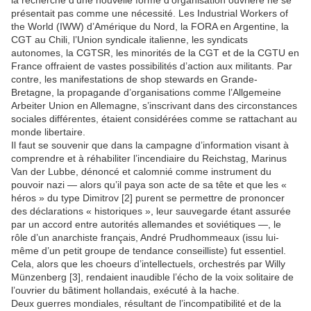
la recherche d’une nouvelle forme d’organisation ouvrière ne se
présentait pas comme une nécessité. Les Industrial Workers of
the World (IWW) d’Amérique du Nord, la FORA en Argentine, la
CGT au Chili, l’Union syndicale italienne, les syndicats
autonomes, la CGTSR, les minorités de la CGT et de la CGTU en
France offraient de vastes possibilités d’action aux militants. Par
contre, les manifestations de shop stewards en Grande-
Bretagne, la propagande d’organisations comme l’Allgemeine
Arbeiter Union en Allemagne, s’inscrivant dans des circonstances
sociales différentes, étaient considérées comme se rattachant au
monde libertaire.
Il faut se souvenir que dans la campagne d’information visant à
comprendre et à réhabiliter l’incendiaire du Reichstag, Marinus
Van der Lubbe, dénoncé et calomnié comme instrument du
pouvoir nazi — alors qu’il paya son acte de sa tête et que les «
héros » du type Dimitrov [2] purent se permettre de prononcer
des déclarations « historiques », leur sauvegarde étant assurée
par un accord entre autorités allemandes et soviétiques —, le
rôle d’un anarchiste français, André Prudhommeaux (issu lui-
même d’un petit groupe de tendance conseilliste) fut essentiel.
Cela, alors que les choeurs d’intellectuels, orchestrés par Willy
Münzenberg [3], rendaient inaudible l’écho de la voix solitaire de
l’ouvrier du bâtiment hollandais, exécuté à la hache.
Deux guerres mondiales, résultant de l’incompatibilité et de la