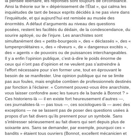
la pensée libertaire, les réponses sont toujours de circonstance.
Ainsi la théorie sur le « dépérissement de l’État », qui calma les
inquiétudes de tant de beaux esprits décidés à ne pas vivre dans
l’inquiétude, et qui aujourd’hui est remisée au musée des
énormités. A défaut d’arguments au niveau des questions
posées, restent les facilités du dédain, de la condescendance, du
sourire apitoyé, ou de l’injure. Les anarchistes sont
simultanément des « petits-bourgeois », des « déclassés », des «
lumpenprolétaires », des « rêveurs », de « dangereux excités »,
des « agents » de pouvoirs ou de puissances interchangeables.
Il y a enfin l’opinion publique, c’est-à-dire le poids énorme de
ceux qui n’ont pas d’opinion et ne veulent pas s’astreindre à
l’effort nécessaire pour s’en former une, tout en éprouvant le
besoin de se manifester. Une opinion publique qui ne se limite
pas aux foules, mais englobe combien de professionnels destinés
par fonction à l’éclairer. « Comment pouvez-vous être anarchiste,
vous laisser confondre avec les tueurs de la bande à Bonnot ? »
Ces historiens-là — il en existe fort heureusement d’autres —,
ces journalistes-là — pas tous —, ces sociologues-là — avec des
exceptions — ne se lassent pas de poser des questions usées à
propos d’un fait divers qu’ils prennent pour un symbole. Sans
s’intéresser sérieusement au fait divers qui sert depuis plus de
soixante ans. Sans se demander, par exemple, pourquoi ces «
bandits » étaient tous ouvriers (Bonnot, excellent mécanicien et