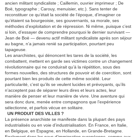
ancien militant syndicaliste ; Caillemin, ouvrier imprimeur ; De
Boë, typographe ; Carouy, menuisier, etc.). Sans tenter de
reconstituer ce qu’était la société de l’époque, d’imaginer ce
qu’étaient sa bourgeoisie, ses gouvernants, sa morale, ses
méthodes d’exploitation et de répression. Ni même, puisque c’est
si loin, d’essayer de comprendre pourquoi le dernier survivant —
Jean de Boë — devenu actif militant syndicaliste après son séjour
au bagne, n’a jamais renié sa participation, pourtant peu
tapageuse.
Les anarchistes, qui dénoncent les tares de la société, les
combattent, mettent en garde ses victimes contre un changement
révolutionnaire qui ne conduirait qu’à la répétition, sous des
formes nouvelles, des structures de pouvoir et de coercition, sont
pourtant bien les produits de cette même société. Leur
particularité, c’est qu’ils se veulent lucides et prévoyants, qu’ils
n’acceptent pas de séparer leurs dires et leurs actes, leur
manière de penser et leur manière de vivre. Une aventure qui
sera donc dure, menée entre compagnons que l’expérience
sélectionne, et parfois vécue en solitaire.
UN PRODUIT DES VILLES ?
La présence anarchiste se manifeste dans la plupart des pays
industrialisés ou en voie d’industrialisation. En France, en Italie,
en Belgique, en Espagne, en Hollande, en Grande-Bretagne.
Egalement dans les pays d’immigration européenne, comme aux