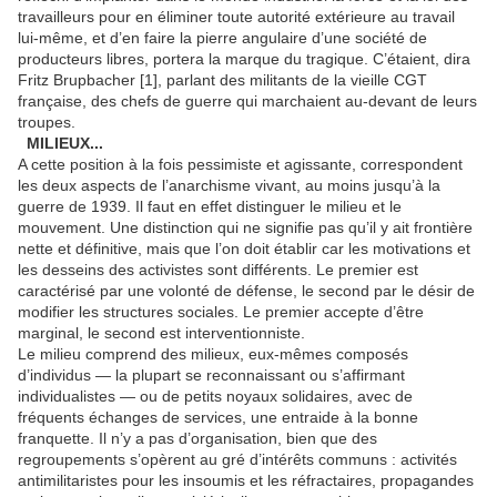
travailleurs pour en éliminer toute autorité extérieure au travail
lui-même, et d’en faire la pierre angulaire d’une société de
producteurs libres, portera la marque du tragique. C’étaient, dira
Fritz Brupbacher [1], parlant des militants de la vieille CGT
française, des chefs de guerre qui marchaient au-devant de leurs
troupes.
MILIEUX...
A cette position à la fois pessimiste et agissante, correspondent
les deux aspects de l’anarchisme vivant, au moins jusqu’à la
guerre de 1939. Il faut en effet distinguer le milieu et le
mouvement. Une distinction qui ne signifie pas qu’il y ait frontière
nette et définitive, mais que l’on doit établir car les motivations et
les desseins des activistes sont différents. Le premier est
caractérisé par une volonté de défense, le second par le désir de
modifier les structures sociales. Le premier accepte d’être
marginal, le second est interventionniste.
Le milieu comprend des milieux, eux-mêmes composés
d’individus — la plupart se reconnaissant ou s’affirmant
individualistes — ou de petits noyaux solidaires, avec de
fréquents échanges de services, une entraide à la bonne
franquette. Il n’y a pas d’organisation, bien que des
regroupements s’opèrent au gré d’intérêts communs : activités
antimilitaristes pour les insoumis et les réfractaires, propagandes