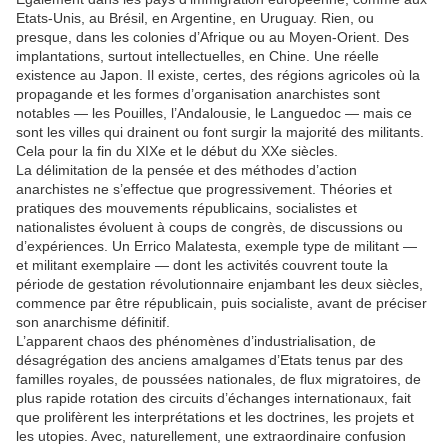
Etats-Unis, au Brésil, en Argentine, en Uruguay. Rien, ou
presque, dans les colonies d’Afrique ou au Moyen-Orient. Des
implantations, surtout intellectuelles, en Chine. Une réelle
existence au Japon. Il existe, certes, des régions agricoles où la
propagande et les formes d’organisation anarchistes sont
notables — les Pouilles, l’Andalousie, le Languedoc — mais ce
sont les villes qui drainent ou font surgir la majorité des militants.
Cela pour la fin du XIXe et le début du XXe siècles.
La délimitation de la pensée et des méthodes d’action
anarchistes ne s’effectue que progressivement. Théories et
pratiques des mouvements républicains, socialistes et
nationalistes évoluent à coups de congrès, de discussions ou
d’expériences. Un Errico Malatesta, exemple type de militant —
et militant exemplaire — dont les activités couvrent toute la
période de gestation révolutionnaire enjambant les deux siècles,
commence par être républicain, puis socialiste, avant de préciser
son anarchisme définitif.
L’apparent chaos des phénomènes d’industrialisation, de
désagrégation des anciens amalgames d’Etats tenus par des
familles royales, de poussées nationales, de flux migratoires, de
plus rapide rotation des circuits d’échanges internationaux, fait
que prolifèrent les interprétations et les doctrines, les projets et
les utopies. Avec, naturellement, une extraordinaire confusion