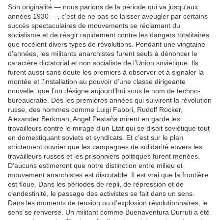
Son originalité — nous parlons de la période qui va jusqu’aux
années 1930 —, c’est de ne pas se laisser aveugler par certains
succès spectaculaires de mouvements se réclamant du
socialisme et de réagir rapidement contre les dangers totalitaires
que recèlent divers types de révolutions. Pendant une vingtaine
d’années, les militants anarchistes furent seuls à dénoncer le
caractère dictatorial et non socialiste de l’Union soviétique. Ils
furent aussi sans doute les premiers à observer et à signaler la
montée et l’installation au pouvoir d’une classe dirigeante
nouvelle, que l’on désigne aujourd’hui sous le nom de techno-
bureaucratie. Dès les premières années qui suivirent la révolution
russe, des hommes comme Luigi Fabbri, Rudolf Rocker,
Alexander Berkman, Angel Pestaña mirent en garde les
travailleurs contre le mirage d’un Etat qui se disait soviétique tout
en domestiquant soviets et syndicats. Et c’est sur le plan
strictement ouvrier que les campagnes de solidarité envers les
travailleurs russes et les prisonniers politiques furent menées.
D’aucuns estimeront que notre distinction entre milieu et
mouvement anarchistes est discutable. Il est vrai que la frontière
est floue. Dans les périodes de repli, de répression et de
clandestinité, le passage des activistes se fait dans un sens.
Dans les moments de tension ou d’explosion révolutionnaires, le
sens se renverse. Un militant comme Buenaventura Durruti a été