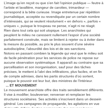
L’image qu’en reçoit ou que s’en fait l’opinion publique — feutre à
l’artiste et lavallière, mangeur de carottes, trimardeur —
correspond à la bête curieuse. Image entretenue par répétition
journalistique, acceptée ou revendiquée par un certain nombre
d’intéressés, qui se veulent résolument « en dehors », parfois «
uniques », puisque le troupeau ne pense, n’agit ni ne réagit.
Rien dans tout cela qui soit utopique. Les anarchistes qui
peuplent le milieu ne caressent nullement l’espoir d’une société
parfaitement construite, mais se limitent à rejeter ou à éviter dans
la mesure du possible, au prix le plus souvent d’une sévère
autodiscipline, l’absurdité des lois et de ses sanctions.
Notons en passant combien la légende qui veut que le milieu soit
de facile pénétration pour les services de police ne repose sur
aucune observation systématique. Il apparaît au contraire que sa
parcellisation et son inorganisation, sauf pour des tâches
précises, le mettent à l’abri des infiltrations, plus faciles, et en fin
de compte admises, dans les partis structurés d’où sortent,
puisque le pouvoir est leur but, des ministres de l’Intérieur.
... ET MOUVEMENT
Le mouvement anarchiste offre des traits sensiblement différents.
Il vise à modifier, bouleverser, renverser et remplacer les
structures sociétaires. Ses activités s’inscrivent dans un dessein
général. Les campagnes de propagande, les agitations en vue