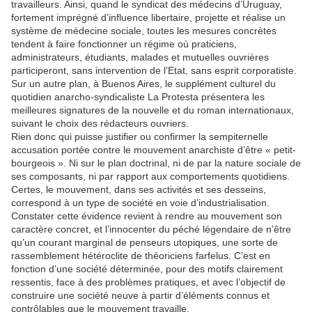
travailleurs. Ainsi, quand le syndicat des médecins d’Uruguay,
fortement imprégné d’influence libertaire, projette et réalise un
système de médecine sociale, toutes les mesures concrètes
tendent à faire fonctionner un régime où praticiens,
administrateurs, étudiants, malades et mutuelles ouvrières
participeront, sans intervention de l’Etat, sans esprit corporatiste.
Sur un autre plan, à Buenos Aires, le supplément culturel du
quotidien anarcho-syndicaliste La Protesta présentera les
meilleures signatures de la nouvelle et du roman internationaux,
suivant le choix des rédacteurs ouvriers.
Rien donc qui puisse justifier ou confirmer la sempiternelle
accusation portée contre le mouvement anarchiste d’être « petit-
bourgeois ». Ni sur le plan doctrinal, ni de par la nature sociale de
ses composants, ni par rapport aux comportements quotidiens.
Certes, le mouvement, dans ses activités et ses desseins,
correspond à un type de société en voie d’industrialisation.
Constater cette évidence revient à rendre au mouvement son
caractère concret, et l’innocenter du péché légendaire de n’être
qu’un courant marginal de penseurs utopiques, une sorte de
rassemblement hétéroclite de théoriciens farfelus. C’est en
fonction d’une société déterminée, pour des motifs clairement
ressentis, face à des problèmes pratiques, et avec l’objectif de
construire une société neuve à partir d’éléments connus et
contrôlables que le mouvement travaille.