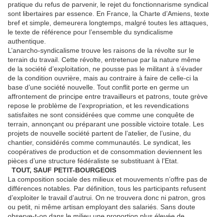
pratique du refus de parvenir, le rejet du fonctionnarisme syndical
sont libertaires par essence. En France, la Charte d’Amiens, texte
bref et simple, demeurera longtemps, malgré toutes les attaques,
le texte de référence pour l’ensemble du syndicalisme
authentique.
L’anarcho-syndicalisme trouve les raisons de la révolte sur le
terrain du travail. Cette révolte, entretenue par la nature même
de la société d’exploitation, ne pousse pas le militant à s’évader
de la condition ouvrière, mais au contraire à faire de celle-ci la
base d’une société nouvelle. Tout conflit porte en germe un
affrontement de principe entre travailleurs et patrons, toute grève
repose le problème de l’expropriation, et les revendications
satisfaites ne sont considérées que comme une conquête de
terrain, annonçant ou préparant une possible victoire totale. Les
projets de nouvelle société partent de l’atelier, de l’usine, du
chantier, considérés comme communautés. Le syndicat, les
coopératives de production et de consommation deviennent les
pièces d’une structure fédéraliste se substituant à l’Etat.
TOUT, SAUF PETIT-BOURGEOIS
La composition sociale des milieux et mouvements n’offre pas de
différences notables. Par définition, tous les participants refusent
d’exploiter le travail d’autrui. On ne trouvera donc ni patron, gros
ou petit, ni même artisan employant des salariés. Sans doute
observe-t-on dans le milieu une proportion plus élevée de