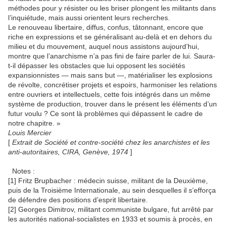
méthodes pour y résister ou les briser plongent les militants dans
l’inquiétude, mais aussi orientent leurs recherches.
Le renouveau libertaire, diffus, confus, tâtonnant, encore que
riche en expressions et se généralisant au-delà et en dehors du
milieu et du mouvement, auquel nous assistons aujourd’hui,
montre que l’anarchisme n’a pas fini de faire parler de lui. Saura-
t-il dépasser les obstacles que lui opposent les sociétés
expansionnistes — mais sans but —, matérialiser les explosions
de révolte, concrétiser projets et espoirs, harmoniser les relations
entre ouvriers et intellectuels, cette fois intégrés dans un même
système de production, trouver dans le présent les éléments d’un
futur voulu ? Ce sont là problèmes qui dépassent le cadre de
notre chapitre. »
Louis Mercier
[
Extrait de Société et contre-société chez les anarchistes et les
anti-autoritaires, CIRA, Genève, 1974
]
Notes :
[1] Fritz Brupbacher : médecin suisse, militant de la Deuxième,
puis de la Troisième Internationale, au sein desquelles il s’efforça
de défendre des positions d’esprit libertaire.
[2] Georges Dimitrov, militant communiste bulgare, fut arrêté par
les autorités national-socialistes en 1933 et soumis à procès, en