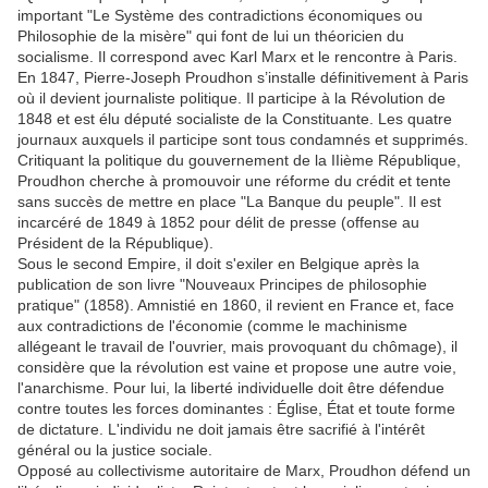
important "Le Système des contradictions économiques ou
Philosophie de la misère" qui font de lui un théoricien du
socialisme. Il correspond avec Karl Marx et le rencontre à Paris.
En 1847, Pierre-Joseph Proudhon s’installe définitivement à Paris
où il devient journaliste politique. Il participe à la Révolution de
1848 et est élu député socialiste de la Constituante. Les quatre
journaux auxquels il participe sont tous condamnés et supprimés.
Critiquant la politique du gouvernement de la IIième République,
Proudhon cherche à promouvoir une réforme du crédit et tente
sans succès de mettre en place "La Banque du peuple". Il est
incarcéré de 1849 à 1852 pour délit de presse (offense au
Président de la République).
Sous le second Empire, il doit s'exiler en Belgique après la
publication de son livre "Nouveaux Principes de philosophie
pratique" (1858). Amnistié en 1860, il revient en France et, face
aux contradictions de l'économie (comme le machinisme
allégeant le travail de l'ouvrier, mais provoquant du chômage), il
considère que la révolution est vaine et propose une autre voie,
l'anarchisme. Pour lui, la liberté individuelle doit être défendue
contre toutes les forces dominantes : Église, État et toute forme
de dictature. L'individu ne doit jamais être sacrifié à l'intérêt
général ou la justice sociale.
Opposé au collectivisme autoritaire de Marx, Proudhon défend un