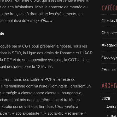
gre pour l’extrême droite, qui n’est parvenue à faire la
CATÉG
t de ses hésitations. Mais le contexte de montée du
uche française à dramatiser les événements, en
une tentative de
« coup d’État »
.
#Textes l
#Histoire
ite
#Regards 
voquée par la CGT pour préparer la riposte. Tous les
dont la SFIO, la Ligue des droits de l’homme et l’UACR
#Ecologi
n du PCF et de son appendice syndical, la CGTU. Une
ont décidées pour le 12 février.
#Accueil 
 n’est moins sûr. Entre le PCF et le reste du
ARCHI
 l’Internationale communiste (Komintern), creusent un
 stratégie « classe contre classe », bourgeoisie,
2026
scisme sont mis dans le même sac et traités en
ocratie qui se voit qualifier dans
L’Humanité,
à
Août
(
ître », « social-patriote », « social-flic » et même «
Juillet