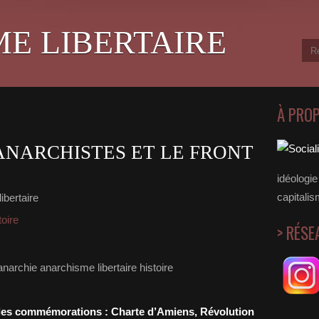
ME LIBERTAIRE
À PRO
S ANARCHISTES ET LE FRONT
idéologie 
capitalis
ibertaire
toire
> RÉSE
s les commémorations : Charte d’Amiens, Révolution