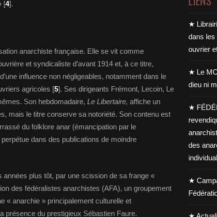
LIENS
 [
4
].
★ Librair
dans les
ouvrier e
sation anarchiste française. Elle se vit comme
ouvrière et syndicaliste d’avant 1914 et, à ce titre,
★ Le MO
 d’une influence non négligeables, notamment dans le
dieu ni m
uvriers agricoles [
5
]. Ses dirigeants Frémont, Lecoin, Le
ux-mêmes. Son hebdomadaire,
Le Libertaire,
affiche un
★ FÉDÉ
s, mais le titre conserve sa notoriété. Son contenu est
revendiq
rrassé du folklore anar (émancipation par le
anarchis
e perpétue dans des publications de moindre
des anar
individua
es années plus tôt, par une scission de sa frange «
★ Campag
iation des fédéralistes anarchistes (AFA), un groupement
Fédérati
 « anarchie » principalement culturelle et
 la présence du prestigieux Sébastien Faure.
★ Actual