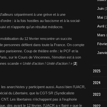
Juin
(
d’ailleurs séparément à une grève et à une
Mai
(1
’ordre : à la fois hostiles au fascisme et à la social-
Avril
(
uivi et n’apporte qu’un résultat médiocre.
Mars
e mobilisation du 12 février rencontre un succès
Févrie
de personnes défilent dans toute la France. On compte
ion parisienne. Coup de théâtre enfin : le PCF et la
Janvi
Paris, sur le Cours de Vincennes, l’émotion est à son
onnes scande
« Unité d’action ! Unité d’action ! »
[
2
]
2025
2024
, les anarchistes y participent aussi. Aussi bien l’UACR,
pécial du
Libertaire,
que la CGT-SR (Syndicaliste
2023
le CNT. Les libertaires n’échappent pas à l’euphorie
2022
ue, dès avant le 12 février, l’UACR a « flairé » que le