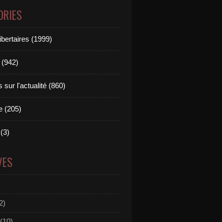
ORIES
ibertaires (1999)
 (942)
sur l'actualité (860)
e (205)
(3)
VES
2)
(10)