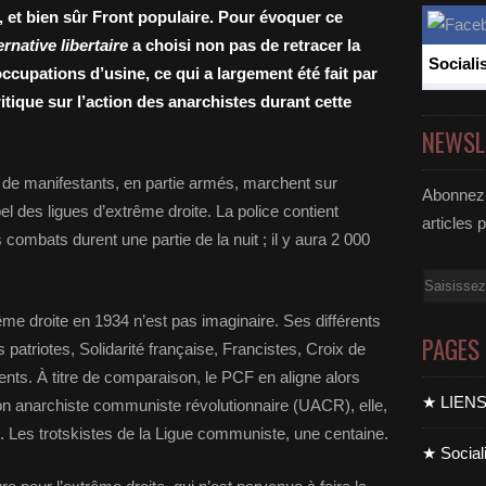
 et bien sûr Front populaire. Pour évoquer ce
ernative libertaire
a choisi non pas de retracer la
Sociali
ccupations d’usine, ce qui a largement été fait par
ritique sur l’action des anarchistes durant cette
NEWSL
rs de manifestants, en partie armés, marchent sur
Abonnez-
el des ligues d’extrême droite. La police contient
articles 
es combats durent une partie de la nuit ; il y aura 2 000
Email
ême droite en 1934 n’est pas imaginaire. Ses différents
PAGES
 patriotes, Solidarité française, Francistes, Croix de
rents. À titre de comparaison, le PCF en aligne alors
★ LIEN
on anarchiste communiste révolutionnaire (UACR), elle,
s. Les trotskistes de la Ligue communiste, une centaine.
★ Sociali