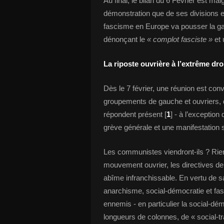
Au final, le bilan du 6 Février est mai
démonstration que de ses divisions e
fascisme en Europe va pousser la ga
dénonçant le
« complot fasciste »
et 
La riposte ouvrière à l’extrême dro
Dès le 7 février, une réunion est con
groupements de gauche et ouvriers, 
répondent présent [
1
] - à l’exceptio
grève générale et une manifestation s
Les communistes viendront-ils ? Rien
mouvement ouvrier, les directives de
abîme infranchissable. En vertu de sa
anarchisme, social-démocratie et fa
ennemis - en particulier la social-dém
longueurs de colonnes, de « social-tra