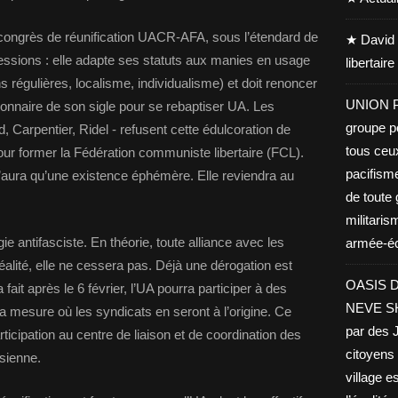
 congrès de réunification UACR-AFA, sous l’étendard de
★ David 
essions : elle adapte ses statuts aux manies en usage
libertair
s régulières, localisme, individualisme) et doit renoncer
UNION PA
ionnaire de son sigle pour se rebaptiser UA. Les
groupe po
d, Carpentier, Ridel - refusent cette édulcoration de
tous ceu
pour former la Fédération communiste libertaire (FCL).
pacifisme
 n’aura qu’une existence éphémère. Elle reviendra au
de toute 
militaris
ie antifasciste. En théorie, toute alliance avec les
armée-éco
réalité, elle ne cessera pas. Déjà une dérogation est
OASIS D
fait après le 6 février, l’UA pourra participer à des
NEVE SHA
la mesure où les syndicats en seront à l’origine. Ce
par des J
rticipation au centre de liaison et de coordination des
citoyens 
isienne.
village es