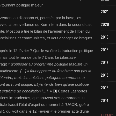
 tournant politique majeur.
2021
vement au diapason et, poussés par la base, les
2020
 avec la bienveillance du Komintern dans le second cas
té, Moscou a tiré le bilan de l’avènement de Hitler, dû
2019
 socialistes et communistes, et veut changer de braquet.
2018
près le 12 février ? Quelle va être la traduction politique
ormais tout le monde parle ? Dans
Le Libertaire,
2017
’agit
« d’opposer au programme politique fasciste un
ntifasciste. […] Il faut opposer au fascisme non pas la
2016
éfendre, mais les solutions politiques communes à
ont au Front unique. Et j’entends bien qu’une politique
2015
ort extrême de conciliation […]. »
[
3
] Certes Lashortes
ations imprudentes, que souvent ses camarades lui
2014
icle traduit l’état d’esprit du moment à l’UACR, guère
SR, qui voit dans le 12 Février « le premier acte d’une