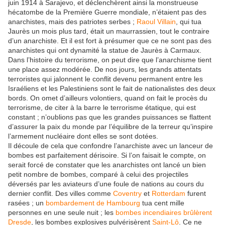
juin 1914 à Sarajevo, et déclenchèrent ainsi la monstrueuse
hécatombe de la Première Guerre mondiale, n’étaient pas des
anarchistes, mais des patriotes serbes ;
Raoul Villain
, qui tua
Jaurès un mois plus tard, était un maurrassien, tout le contraire
d’un anarchiste. Et il est fort à présumer que ce ne sont pas des
anarchistes qui ont dynamité la statue de Jaurès à Carmaux.
Dans l’histoire du terrorisme, on peut dire que l’anarchisme tient
une place assez modérée. De nos jours, les grands attentats
terroristes qui jalonnent le conflit devenu permanent entre les
Israéliens et les Palestiniens sont le fait de nationalistes des deux
bords. On omet d’ailleurs volontiers, quand on fait le procès du
terrorisme, de citer à la barre le terrorisme étatique, qui est
constant ; n’oublions pas que les grandes puissances se flattent
d’assurer la paix du monde par l’équilibre de la terreur qu’inspire
l’armement nucléaire dont elles se sont dotées.
Il découle de cela que confondre l’anarchiste avec un lanceur de
bombes est parfaitement dérisoire. Si l’on faisait le compte, on
serait forcé de constater que les anarchistes ont lancé un bien
petit nombre de bombes, comparé à celui des projectiles
déversés par les aviateurs d’une foule de nations au cours du
dernier conflit. Des villes comme
Coventry
et
Rotterdam
furent
rasées ; un
bombardement de Hambourg
tua cent mille
personnes en une seule nuit ; les
bombes incendiaires brûlèrent
Dresde
, les bombes explosives pulvérisèrent
Saint-Lô
. Ce ne