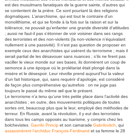
est des musulmans fanatiques de la guerre sainte, d’autres qui
se contentent de la prière. Ce sont pourtant là des religions
dogmatiques. L’anarchisme, qui est tout le contraire d’un
monolithisme, et qui se fonde à la fois sur la raison et sur la
tolérance, ne pouvait qu’enfanter une grande diversité d’attitudes
; aussi ne faut-il pas s’étonner de voir voisiner dans ses rangs
des terroristes et des non-violents (la non-violence n’équivalant
nullement à une passivité). Il n’est pas question de proposer en
exemple ceux des anarchistes qui usèrent du terrorisme ; mais il
serait partial de les désavouer sans nuances ; s’ils ne firent pas
vaciller le vieux monde sur ses bases, ils donnèrent un coup de
semonce à une époque où le prolétariat était plongé dans la
misère et le désespoir. Leur révolte prend aujourd’hui la valeur
d’un fait historique, qui, sans requérir d’apologie, est considéré
de façon plus compréhensive qu’autrefois : on ne juge pas
toujours le passé du même œil que le présent.
Le terrorisme n’a tenu qu’une très petite place dans l’activité des
anarchistes ; en outre, des mouvements politiques de toutes
sortes ont, beaucoup plus que le leur, employé des méthodes de
terreur. En Russie, avant la révolution, il y eut des terroristes
dans tous les camps opposés au tsarisme, y compris chez les
bolchevistes.
Gavrilo Princip
et son camarade
Gabrilovitch
, qui
assassinèrent l’archiduc François-Ferdinand
et sa femme le 28