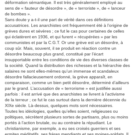
déformation sémantique. Il est très généralement employé au
sens de « fauteur de désordre », de « terroriste », de « lanceur
de bombes ».
Sans doute y a-t-il une part de vérité dans ces définitions
accusatrices. Les anarchistes ont fréquemment été à l’origine de
grèves dures et sévères ; ce fut le cas pour certaines de celles
qui éclatèrent en 1936, et qui furent « récupérées » par les
communistes et par la C.G.T. Or une grève est un désordre, à
coup sûr. Mais, souvent, il se produit en réaction contre un
désordre beaucoup plus grand, constitué par l’écart
insupportable entre les conditions de vie des diverses classes de
la société. Quand la distribution des richesses et la hiérarchie des
salaires ne sont elles-mêmes qu’un immense et scandaleux
désordre fallacieusement ordonné, la grève apparaît, en
comparaison, comme un bien petit désordre, déterminé d’ailleurs
par le grand. L’accusation de « terrorisme » est justifiée aussi
parfois : il est arrivé que des anarchistes se livrent à l’activisme
de la terreur ; ce fut le cas surtout dans la dernière décennie du
XIXe siècle. Là-dessus, quelques mots sont nécessaires.
Toutes les idéologies, quelles qu’elles soient, religieuses ou
politiques, sécrètent plusieurs sortes de partisans, plus ou moins
portés à l’action brutale, ou au contraire la répudiant. Le
christianisme, par exemple, a eu ses croisés guerriers et ses
ermites méditatifs, ses frères mendiants et ses moines-soldats. Il