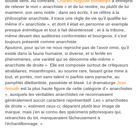
double sens. Au contraire,
Charles-Auguste Bontemps
a entrepris
de relever le mot « anarchiste » et de lui rendre, ou plutôt de lui
maintenir, son sens noble ; dans ses écrits, il se réfère à la
philosophie anarchiste, il trace une règle de vie qu’il qualifie lui-
même d’« anarchiste », et dont il était en personne un exemple
presque érémitique et tout à fait désintéressé ; et à la tribune,
même devant des auditoires conformistes et bourgeois, il s’est
toujours présenté comme anarchiste.
Ajoutons, pour qu’on ne nous reproche pas de l’avoir omis, qu’il
existe dans la faune humaine, si diverse, et si fertile en
phénomènes, une variété qui se dénomme elle-même «
anarchiste de droite ». Elle est composée surtout de critiqueurs
atrabilaires, misanthropes, au sourire rare, faisant grise mine à
tout, et portés, non sans talent ni parfois sans panache, au
pamphlet dilettantiste, passéiste et blasé. Le dramaturge
Jean
Anouilh
est la plus haute figure de cette catégorie d’« anarchistes
», auxquels les véritables anarchistes ne reconnaissent
généralement aucun caractère représentatif. Les « anarchistes
de droite », estiment ceux-ci, déparent plutôt leur image de
marque, mais j’en ai connu des spécimens pittoresques qui,
retranchés du lot, manqueraient fâcheusement à
l’échantillonnage. »