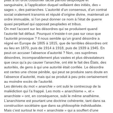
pliait à un droit coutumier tacite parfois despotique et
sanguinaire, à l’application duquel veillaient des initiés, des «
sages », des patriarches. L’autorité d’un consensus, d’un contrat
social oralement transmis et réputé d’origine divine, maintenait un
ordre immuable, si l’on peut donner ce nom à l’état de guerre
quasi perpétuel qui opposait peuplades et tribus.
On met l’accent sur les désordres qui se produisent quand
l’autorité fait défaut. Pourquoi n’insiste-t-on pas sur ceux que
l’autorité provoque ? Il nous semble qu’un grand désordre a
régné en Europe de 1805 à 1815, que de terribles désordres ont
eu lieu en 1870, puis de 1914 à 1918, puis de 1939 à 1945. En
peut-on accuser l’absence d’autorité ? Non, ces suprêmes
désordres, incomparablement plus vastes et plus dévastateurs
que ceux qu’a pu causer l’anarchie, ont été le fait des États, des
autorités, de gens à qui une autorité était confiée. Le désordre
est certes une chose pénible, qui peut se produire sans doute en
l’absence d’autorité, mais qui se produit à peu près certainement
au moindre excès de l’autorité.
Les dérivés du mot «
anarchie
» ont subi le contrecoup de la
malédiction qui l’a frappé. Les mots « anarchisme », et «
anarchiste » ont, en conséquence, subi le même anathème.
L’anarchisme est pourtant une doctrine cohérente, tant dans sa
construction sociétaire que dans sa philosophie individualiste.
Mais c’est surtout le mot « anarchiste » qui a souffert d’une