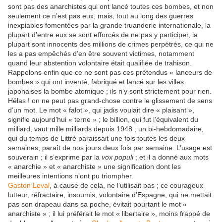
sont pas des anarchistes qui ont lancé toutes ces bombes, et non
seulement ce n’est pas eux, mais, tout au long des guerres
inexpiables fomentées par la grande truanderie internationale, la
plupart d’entre eux se sont efforcés de ne pas y participer, la
plupart sont innocents des millions de crimes perpétrés, ce qui ne
les a pas empêchés d’en être souvent victimes, notamment
quand leur abstention volontaire était qualifiée de trahison.
Rappelons enfin que ce ne sont pas ces prétendus « lanceurs de
bombes » qui ont inventé, fabriqué et lancé sur les villes
japonaises la bombe atomique ; ils n’y sont strictement pour rien.
Hélas ! on ne peut pas grand-chose contre le glissement de sens
d’un mot. Le mot « falot », qui jadis voulait dire « plaisant »,
signifie aujourd’hui « terne » ; le billion, qui fut l’équivalent du
milliard, vaut mille milliards depuis 1948 ; un bi-hebdomadaire,
qui du temps de Littré paraissait une fois toutes les deux
semaines, paraît de nos jours deux fois par semaine. L’usage est
souverain ; il s’exprime par la
vox populi
; et il a donné aux mots
« anarchie » et « anarchiste » une signification dont les
meilleures intentions n’ont pu triompher.
Gaston Leval
, à cause de cela, ne l’utilisait pas ; ce courageux
lutteur, réfractaire, insoumis, volontaire d’Espagne, qui ne mettait
pas son drapeau dans sa poche, évitait pourtant le mot «
anarchiste » ; il lui préférait le mot « libertaire », moins frappé de