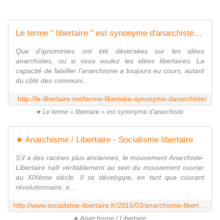
Le terme " libertaire " est synonyme d'anarchiste - Espace Internet du groupe Libertaire Jules Durand et du journal " Le Libertaire "
Que d'ignominies ont été déversées sur les idées
anarchistes, ou si vous voulez les idées libertaires. La
capacité de falsifier l'anarchisme a toujours eu cours, autant
du côté des communi...
http://le-libertaire.net/terme-libertaire-synonyme-danarchiste/
★ Le terme « libertaire » est synonyme d’anarchiste.
★ Anarchisme / Libertaire - Socialisme libertaire
S'il a des racines plus anciennes, le mouvement Anarchiste-
Libertaire naît véritablement au sein du mouvement ouvrier
au XIXème siècle. Il se développe, en tant que courant
révolutionnaire, e...
http://www.socialisme-libertaire.fr/2015/03/anarchisme-libertaire.html
★ Anarchisme / Libertaire.