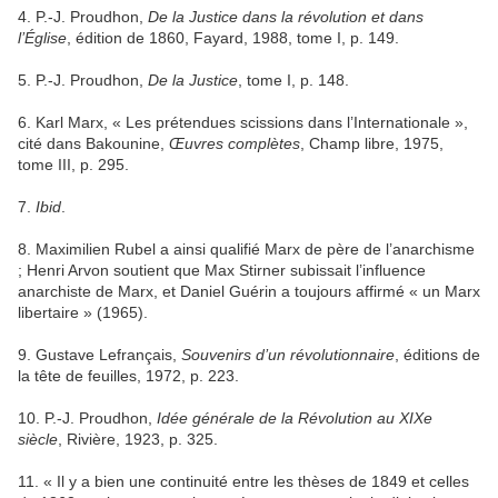
4. P.-J. Proudhon,
De la Justice dans la révolution et dans
l’Église
, édition de 1860, Fayard, 1988, tome I, p. 149.
5. P.-J. Proudhon,
De la Justice
, tome I, p. 148.
6. Karl Marx, « Les prétendues scissions dans l’Internationale »,
cité dans Bakounine,
Œuvres complètes
, Champ libre, 1975,
tome III, p. 295.
7.
Ibid
.
8. Maximilien Rubel a ainsi qualifié Marx de père de l’anarchisme
; Henri Arvon soutient que Max Stirner subissait l’influence
anarchiste de Marx, et Daniel Guérin a toujours affirmé « un Marx
libertaire » (1965).
9. Gustave Lefrançais,
Souvenirs d’un révolutionnaire
, éditions de
la tête de feuilles, 1972, p. 223.
10. P.-J. Proudhon,
Idée générale de la Révolution au XIXe
siècle
, Rivière, 1923, p. 325.
11. « Il y a bien une continuité entre les thèses de 1849 et celles