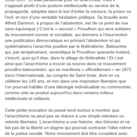
s’agissait plutôt d’une posture intellectuelle au service de la
propagande, adoptée dans le but d’éviter la censure, la prison ou
l’exil, et non d’une véritable hésitation politique. Sa brouille avec
Alfred Darimon, à propos de l’abstention, est de ce point de vue
sans équivoque.) C’est le « second » Proudhon qui sera solidaire
du mouvement ouvrier et socialiste, qui donnera à l’insurrection
une justification démocratique en prônant l’abstention et qui
systématisera l’anarchie positive par le fédéralisme. Bakounine
qui, par tempérament, revendique le Proudhon quarante-huitard,
s’inscrit, quoi qu’il dise, dans le sillage du fédéraliste ! Et c’est
ainsi que l’anarchisme a trouvé sa source dans ce mouvement
proudho-bakouninien, qui se manifesta « officiellement » en 1872
dans l’Internationale, au congrès de Saint-Imier, dont on va
célébrer les 140 ans, et non dans une inspiration libertaire que
l’on pourrait habiller d’une idéologie individualiste ou communiste,
comme cela se produit aujourd’hui dans certains milieux
intellectuels et militants.
Cette petite évocation du passé tend surtout à montrer que
l’anarchisme ne peut pas se réduire à une simple intention ou
volonté libertaire. L’anarchisme a une histoire, des théories et ne
fait pas de la liberté un dogme qui pourrait contrarier l’idée même
de la justice sociale. Notre mouvement doit être considéré avec