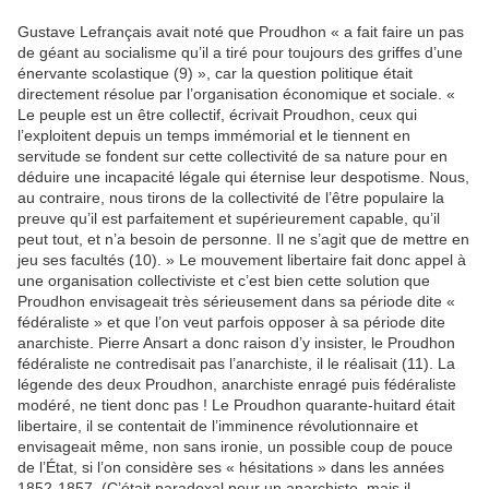
Gustave Lefrançais avait noté que Proudhon « a fait faire un pas
de géant au socialisme qu’il a tiré pour toujours des griffes d’une
énervante scolastique (9) », car la question politique était
directement résolue par l’organisation économique et sociale. «
Le peuple est un être collectif, écrivait Proudhon, ceux qui
l’exploitent depuis un temps immémorial et le tiennent en
servitude se fondent sur cette collectivité de sa nature pour en
déduire une incapacité légale qui éternise leur despotisme. Nous,
au contraire, nous tirons de la collectivité de l’être populaire la
preuve qu’il est parfaitement et supérieurement capable, qu’il
peut tout, et n’a besoin de personne. Il ne s’agit que de mettre en
jeu ses facultés (10). » Le mouvement libertaire fait donc appel à
une organisation collectiviste et c’est bien cette solution que
Proudhon envisageait très sérieusement dans sa période dite «
fédéraliste » et que l’on veut parfois opposer à sa période dite
anarchiste. Pierre Ansart a donc raison d’y insister, le Proudhon
fédéraliste ne contredisait pas l’anarchiste, il le réalisait (11). La
légende des deux Proudhon, anarchiste enragé puis fédéraliste
modéré, ne tient donc pas ! Le Proudhon quarante-huitard était
libertaire, il se contentait de l’imminence révolutionnaire et
envisageait même, non sans ironie, un possible coup de pouce
de l’État, si l’on considère ses « hésitations » dans les années
1852-1857. (C’était paradoxal pour un anarchiste, mais il