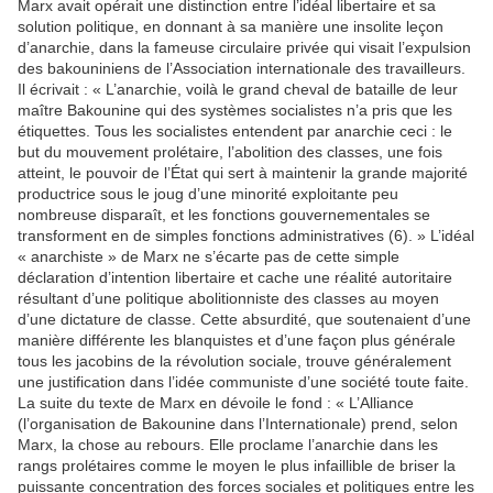
Marx avait opérait une distinction entre l’idéal libertaire et sa
solution politique, en donnant à sa manière une insolite leçon
d’anarchie, dans la fameuse circulaire privée qui visait l’expulsion
des bakouniniens de l’Association internationale des travailleurs.
Il écrivait : « L’anarchie, voilà le grand cheval de bataille de leur
maître Bakounine qui des systèmes socialistes n’a pris que les
étiquettes. Tous les socialistes entendent par anarchie ceci : le
but du mouvement prolétaire, l’abolition des classes, une fois
atteint, le pouvoir de l’État qui sert à maintenir la grande majorité
productrice sous le joug d’une minorité exploitante peu
nombreuse disparaît, et les fonctions gouvernementales se
transforment en de simples fonctions administratives (6). » L’idéal
« anarchiste » de Marx ne s’écarte pas de cette simple
déclaration d’intention libertaire et cache une réalité autoritaire
résultant d’une politique abolitionniste des classes au moyen
d’une dictature de classe. Cette absurdité, que soutenaient d’une
manière différente les blanquistes et d’une façon plus générale
tous les jacobins de la révolution sociale, trouve généralement
une justification dans l’idée communiste d’une société toute faite.
La suite du texte de Marx en dévoile le fond : « L’Alliance
(l’organisation de Bakounine dans l’Internationale) prend, selon
Marx, la chose au rebours. Elle proclame l’anarchie dans les
rangs prolétaires comme le moyen le plus infaillible de briser la
puissante concentration des forces sociales et politiques entre les