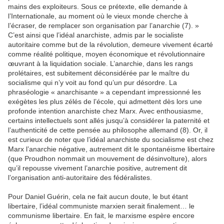
mains des exploiteurs. Sous ce prétexte, elle demande à
l’Internationale, au moment où le vieux monde cherche à
l’écraser, de remplacer son organisation par l’anarchie (7). »
C’est ainsi que l’idéal anarchiste, admis par le socialiste
autoritaire comme but de la révolution, demeure vivement écarté
comme réalité politique, moyen économique et révolutionnaire
œuvrant à la liquidation sociale. L’anarchie, dans les rangs
prolétaires, est subitement déconsidérée par le maître du
socialisme qui n’y voit au fond qu’un pur désordre. La
phraséologie « anarchisante » a cependant impressionné les
exégètes les plus zélés de l’école, qui admettent dès lors une
profonde intention anarchiste chez Marx. Avec enthousiasme,
certains intellectuels sont allés jusqu’à considérer la paternité et
l’authenticité de cette pensée au philosophe allemand (8). Or, il
est curieux de noter que l’idéal anarchiste du socialisme est chez
Marx l’anarchie négative, autrement dit le spontanéisme libertaire
(que Proudhon nommait un mouvement de désinvolture), alors
qu’il repousse vivement l’anarchie positive, autrement dit
l’organisation anti-autoritaire des fédéralistes.
Pour Daniel Guérin, cela ne fait aucun doute, le but étant
libertaire, l’idéal communiste marxien serait finalement… le
communisme libertaire. En fait, le marxisme espère encore