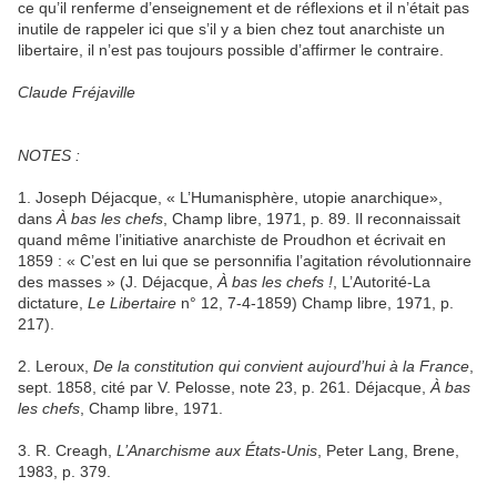
ce qu’il renferme d’enseignement et de réflexions et il n’était pas
inutile de rappeler ici que s’il y a bien chez tout anarchiste un
libertaire, il n’est pas toujours possible d’affirmer le contraire.
Claude Fréjaville
NOTES :
1. Joseph Déjacque, « L’Humanisphère, utopie anarchique»,
dans
À bas les chefs
, Champ libre, 1971, p. 89. Il reconnaissait
quand même l’initiative anarchiste de Proudhon et écrivait en
1859 : « C’est en lui que se personnifia l’agitation révolutionnaire
des masses » (J. Déjacque,
À bas les chefs !
, L’Autorité-La
dictature,
Le Libertaire
n° 12, 7-4-1859) Champ libre, 1971, p.
217).
2. Leroux,
De la constitution qui convient aujourd’hui à la France
,
sept. 1858, cité par V. Pelosse, note 23, p. 261. Déjacque,
À bas
les chefs
, Champ libre, 1971.
3. R. Creagh,
L’Anarchisme aux États-Unis
, Peter Lang, Brene,
1983, p. 379.