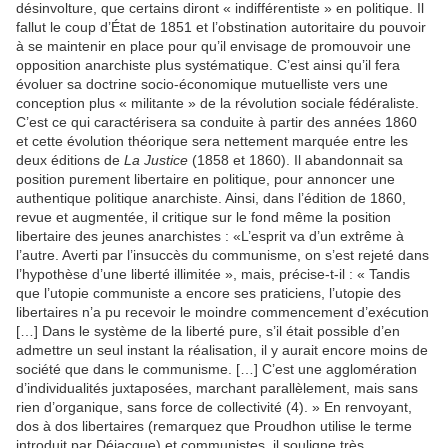
désinvolture, que certains diront « indifférentiste » en politique. Il
fallut le coup d’État de 1851 et l’obstination autoritaire du pouvoir
à se maintenir en place pour qu’il envisage de promouvoir une
opposition anarchiste plus systématique. C’est ainsi qu’il fera
évoluer sa doctrine socio-économique mutuelliste vers une
conception plus « militante » de la révolution sociale fédéraliste.
C’est ce qui caractérisera sa conduite à partir des années 1860
et cette évolution théorique sera nettement marquée entre les
deux éditions de
La Justice
(1858 et 1860). Il abandonnait sa
position purement libertaire en politique, pour annoncer une
authentique politique anarchiste. Ainsi, dans l’édition de 1860,
revue et augmentée, il critique sur le fond même la position
libertaire des jeunes anarchistes : «L’esprit va d’un extrême à
l’autre. Averti par l’insuccès du communisme, on s’est rejeté dans
l’hypothèse d’une liberté illimitée », mais, précise-t-il : « Tandis
que l’utopie communiste a encore ses praticiens, l’utopie des
libertaires n’a pu recevoir le moindre commencement d’exécution
[…] Dans le système de la liberté pure, s’il était possible d’en
admettre un seul instant la réalisation, il y aurait encore moins de
société que dans le communisme. […] C’est une agglomération
d’individualités juxtaposées, marchant parallèlement, mais sans
rien d’organique, sans force de collectivité (4). » En renvoyant,
dos à dos libertaires (remarquez que Proudhon utilise le terme
introduit par Déjacque) et communistes, il souligne très