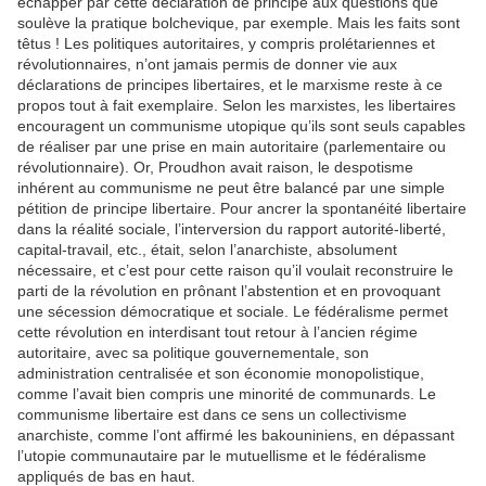
échapper par cette déclaration de principe aux questions que
soulève la pratique bolchevique, par exemple. Mais les faits sont
têtus ! Les politiques autoritaires, y compris prolétariennes et
révolutionnaires, n’ont jamais permis de donner vie aux
déclarations de principes libertaires, et le marxisme reste à ce
propos tout à fait exemplaire. Selon les marxistes, les libertaires
encouragent un communisme utopique qu’ils sont seuls capables
de réaliser par une prise en main autoritaire (parlementaire ou
révolutionnaire). Or, Proudhon avait raison, le despotisme
inhérent au communisme ne peut être balancé par une simple
pétition de principe libertaire. Pour ancrer la spontanéité libertaire
dans la réalité sociale, l’interversion du rapport autorité-liberté,
capital-travail, etc., était, selon l’anarchiste, absolument
nécessaire, et c’est pour cette raison qu’il voulait reconstruire le
parti de la révolution en prônant l’abstention et en provoquant
une sécession démocratique et sociale. Le fédéralisme permet
cette révolution en interdisant tout retour à l’ancien régime
autoritaire, avec sa politique gouvernementale, son
administration centralisée et son économie monopolistique,
comme l’avait bien compris une minorité de communards. Le
communisme libertaire est dans ce sens un collectivisme
anarchiste, comme l’ont affirmé les bakouniniens, en dépassant
l’utopie communautaire par le mutuellisme et le fédéralisme
appliqués de bas en haut.