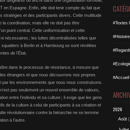
x dirigeants ou ancré dans une organisation formelle,
CATÉG
en Espagne. Enfin, elle doit tenir compte du fait que
s stratégies et des participants divers. Cette multitude
 la coordination, mais elle ne doit pas être
#Textes l
un point central. Cette uniformisation et cette
#Histoire
 ni nécessaires ; les luttes décentralisées telles que
 squatters à Berlin et à Hambourg se sont révélées
#Regards 
ntes de l'État.
#Ecologi
aître dans le processus de résistance, à mesure que
es étrangers et que nous découvrons nos propres
#Accueil 
rri par les environnements que nous nous construisons.
e n'est pas seulement un nouvel ensemble de valeurs,
ARCHI
on entre l'individu et sa culture ; il exige que les gens
s de la culture à celui de participants à sa création et
2026
lutte révolutionnaire contre la hiérarchie ne se termine
Août
(
ion à l'autre.
Juillet