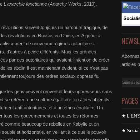
de
L'anarchie fonctionne
(
Anarchy Works
, 2010).
Sociali
évolutions suivent toujours un parcours tragique, de
al des révolutions en Russie, en Chine, en Algérie, à
NEWSL
établissement de nouveaux régimes autoritaires -
s, d'autres à peine différents. Mais les grandes
Abonnez-
es par des autoritaires qui avaient l'intention de créer
articles 
les abolir. Il est maintenant évident, si ce n'est pas
ntiennent toujours des ordres sociaux oppressifs.
Email
s que les gens peuvent renverser leurs oppresseurs sans
PAGES
nt se référer à une culture égalitaire, ou à des objectifs,
ment anti-autoritaires, et à un ethos égalitaire. Un
er tous les gouvernements et toutes les réformes
★ LIEN
péré comme beaucoup de rebelles en Kabylie et en
★ Sociali
e souple et horizontale, en veillant à ce que le pouvoir