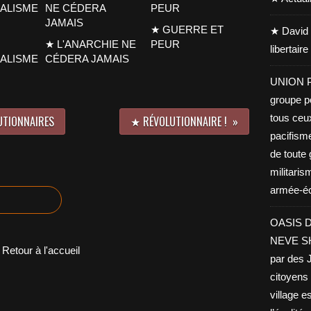
★ GUERRE ET
★ David 
★ L'ANARCHIE NE
PEUR
libertair
CALISME
CÉDERA JAMAIS
UNION PA
groupe po
tous ceu
UTIONNAIRES
★ RÉVOLUTIONNAIRE !
pacifisme
de toute 
militaris
armée-éco
OASIS D
NEVE SHA
Retour à l'accueil
par des J
citoyens 
village es