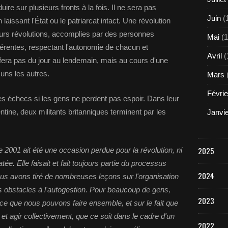
uire sur plusieurs fronts à la fois. Il ne sera pas
Juin
(
 laissant l'État ou le patriarcat intact. Une révolution
eurs révolutions, accomplies par des personnes
Mai
(1
ifférentes, respectant l'autonomie de chacun et
Avril
(
e fera pas du jour au lendemain, mais au cours d'une
 uns les autres.
Mars
Févrie
es échecs si les gens ne perdent pas espoir. Dans leur
entine, deux militants britanniques terminent par les
Janvi
2025
001 ait été une occasion perdue pour la révolution, ni
atée. Elle faisait et fait toujours partie du processus
2024
Nous avons tiré de nombreuses leçons sur l'organisation
 les obstacles à l'autogestion. Pour beaucoup de gens,
2023
 ce que nous pouvons faire ensemble, et sur le fait que
 et agir collectivement, que ce soit dans le cadre d'un
2022