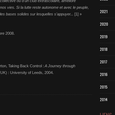
collective ou d'un club extrascolaire, améliore
nos vies. Si la lutte reste autonome et avec le peuple,
2021
es bases solides sur lesquelles s'appuyer...
[1] »
2020
bre 2008.
2019
2018
2017
ton, Taking Back Control :
A Journey through
(UK) : University of Leeds, 2004.
2016
2015
2014