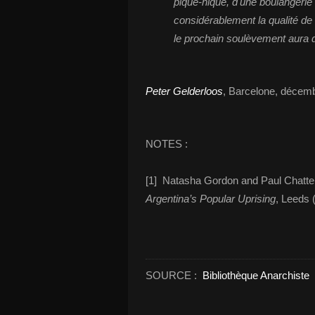
pique-nique, d'une boulangerie 
considérablement la qualité de 
le prochain soulèvement aura d
Peter Gelderloos
, Barcelone, décem
NOTES :
[1] Natasha Gordon and Paul Chatter
Argentina’s Popular Uprising
, Leeds 
SOURCE :
Bibliothèque Anarchiste