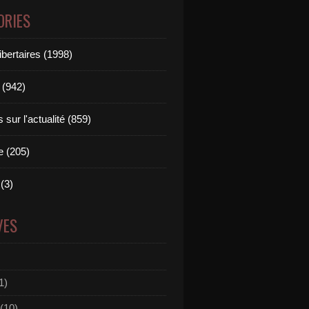
ORIES
ibertaires (1998)
 (942)
sur l'actualité (859)
e (205)
(3)
VES
1)
(10)