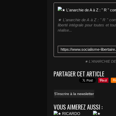
★ L'anarchie de A à Z : " R " comme
liberté intégrale pour toutes et t
réalise...
★ L'ANARCHIE DE
PARTAGER CET ARTICLE
R
S'inscrire à la newsletter
VOUS AIMEREZ AUSSI :