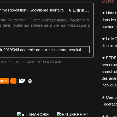
LIENS
★ L'anarchie de A à Z : " R " comme Révolution - Socialisme libertaire
★ Librair
dans les
 Révolution. " Notre projet politique, l'égalité et la
ous dans toutes les sphère de la vie, est impossible à
ouvrier e
★ Le MO
dieu ni m
https://www.socialisme-libertaire.fr/2019/04/l-anarchie-de-a-a-z-r-comme-revolution.html
★ FÉDÉ
 A À Z : « R » COMME RÉVOLUTION.
revendiq
anarchis
des anar
epost
0
individua
★ Campag
Fédérati
★ Actual