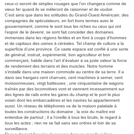
ceux-ci seront de simples rouages que l’on changera comme de
vieux fer quand ils se mêleront de raisonner et de vouloir.
C’est ainsi que dans les solitudes du Grand-Ouest Américain, des
compagnies de spéculateurs, en fort bons termes avec le
gouvernement, comme le sont tous les riches ou ceux qui ont
l’espoir de le devenir, se sont fait concéder des domaines
immenses dans les régions fertiles et en font à coups d’hommes
et de capitaux des usines à céréales. Tel champ de culture a la
superficie d’une province. Ce vaste espace est confié à une sorte
de général, instruit, expérimenté, bon agriculteur et bon
commerçant, habile dans l’art d’évaluer à sa juste valeur la force
de rendement des terrains et des muscles. Notre homme
s’installe dans une maison commode au centre de sa terre. Il a
dans ses hangars cent charrues, cent machines à semer, cent
moissonneuses, vingt batteuses ; une cinquantaine de wagons
traînés par des locomotives vont et viennent incessamment sur
des lignes de rails entre les gares du champ et le port le plus
voisin dont les embarcadères et les navires lui appartiennent
aussi. Un réseau de téléphones va de la maison palatiale à
toutes les constructions du domaine ; la voix du maître est
entendue de partout ; il a l’oreille à tous les bruits, le regard à
tous les actes ; rien ne se fait sans ses ordres et loin de sa
surveillance.