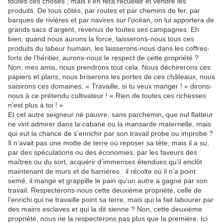
toutes ces choses ; mais il en fera recueillir et vendre les
produits. De tous côtés, par routes et par chemins de fer, par
barques de rivières et par navires sur l’océan, on lui apportera de
grands sacs d’argent, revenus de toutes ses campagnes. Eh
bien, quand nous aurons la force, laisserons-nous tous ces
produits du labeur humain, les laisserons-nous dans les coffres-
forts de l’héritier, aurons-nous le respect de cette propriété ?
Non, mes amis, nous prendrons tout cela. Nous déchirerons ces
papiers et plans, nous briserons les portes de ces châteaux, nous
saisirons ces domaines. « Travaille, si tu veux manger ! » dirons-
nous à ce prétendu cultivateur ! « Rien de toutes ces richesses
n’est plus à toi ! »
Et cet autre seigneur né pauvre, sans parchemin, que nul flatteur
ne vint admirer dans la cabane ou la mansarde maternelle, mais
qui eut la chance de s’enrichir par son travail probe ou improbe ?
Il n’avait pas une motte de terre où reposer sa tête, mais il a su,
par des spéculations ou des économies, par les faveurs des
maîtres ou du sort, acquérir d’immenses étendues qu’il enclôt
maintenant de murs et de barrières : il récolte où il n’a point
semé, il mange et grappille le pain qu’un autre a gagné par son
travail. Respecterons-nous cette deuxième propriété, celle de
l’enrichi qui ne travaille point sa terre, mais qui la fait labourer par
des mains esclaves et qui la dit sienne ? Non, cette deuxième
propriété, nous ne la respecterons pas plus que la première. Ici