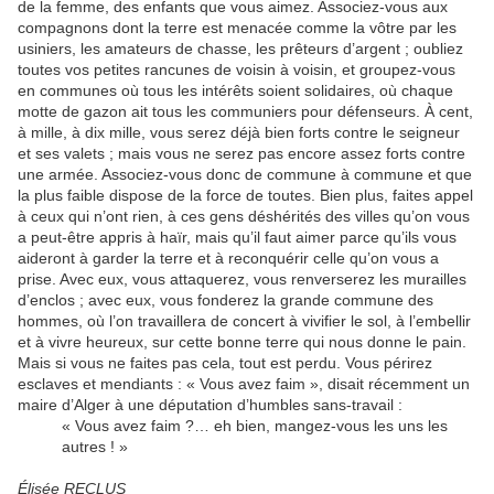
de la femme, des enfants que vous aimez. Associez-vous aux
compagnons dont la terre est menacée comme la vôtre par les
usiniers, les amateurs de chasse, les prêteurs d’argent ; oubliez
toutes vos petites rancunes de voisin à voisin, et groupez-vous
en communes où tous les intérêts soient solidaires, où chaque
motte de gazon ait tous les communiers pour défenseurs. À cent,
à mille, à dix mille, vous serez déjà bien forts contre le seigneur
et ses valets ; mais vous ne serez pas encore assez forts contre
une armée. Associez-vous donc de commune à commune et que
la plus faible dispose de la force de toutes. Bien plus, faites appel
à ceux qui n’ont rien, à ces gens déshérités des villes qu’on vous
a peut-être appris à haïr, mais qu’il faut aimer parce qu’ils vous
aideront à garder la terre et à reconquérir celle qu’on vous a
prise. Avec eux, vous attaquerez, vous renverserez les murailles
d’enclos ; avec eux, vous fonderez la grande commune des
hommes, où l’on travaillera de concert à vivifier le sol, à l’embellir
et à vivre heureux, sur cette bonne terre qui nous donne le pain.
Mais si vous ne faites pas cela, tout est perdu. Vous périrez
esclaves et mendiants : « Vous avez faim », disait récemment un
maire d’Alger à une députation d’humbles sans-travail :
« Vous avez faim ?… eh bien, mangez-vous les uns les
autres ! »
Élisée RECLUS