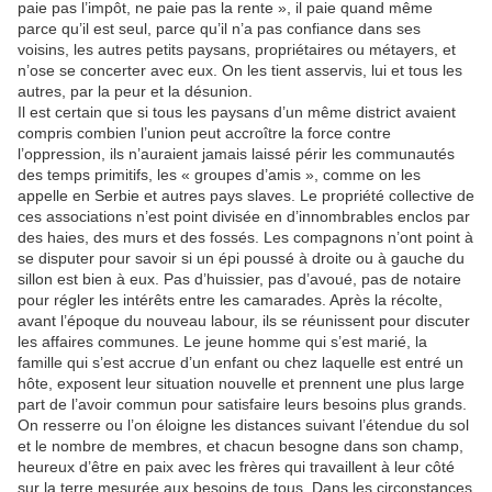
paie pas l’impôt, ne paie pas la rente », il paie quand même
parce qu’il est seul, parce qu’il n’a pas confiance dans ses
voisins, les autres petits paysans, propriétaires ou métayers, et
n’ose se concerter avec eux. On les tient asservis, lui et tous les
autres, par la peur et la désunion.
Il est certain que si tous les paysans d’un même district avaient
compris combien l’union peut accroître la force contre
l’oppression, ils n’auraient jamais laissé périr les communautés
des temps primitifs, les « groupes d’amis », comme on les
appelle en Serbie et autres pays slaves. Le propriété collective de
ces associations n’est point divisée en d’innombrables enclos par
des haies, des murs et des fossés. Les compagnons n’ont point à
se disputer pour savoir si un épi poussé à droite ou à gauche du
sillon est bien à eux. Pas d’huissier, pas d’avoué, pas de notaire
pour régler les intérêts entre les camarades. Après la récolte,
avant l’époque du nouveau labour, ils se réunissent pour discuter
les affaires communes. Le jeune homme qui s’est marié, la
famille qui s’est accrue d’un enfant ou chez laquelle est entré un
hôte, exposent leur situation nouvelle et prennent une plus large
part de l’avoir commun pour satisfaire leurs besoins plus grands.
On resserre ou l’on éloigne les distances suivant l’étendue du sol
et le nombre de membres, et chacun besogne dans son champ,
heureux d’être en paix avec les frères qui travaillent à leur côté
sur la terre mesurée aux besoins de tous. Dans les circonstances