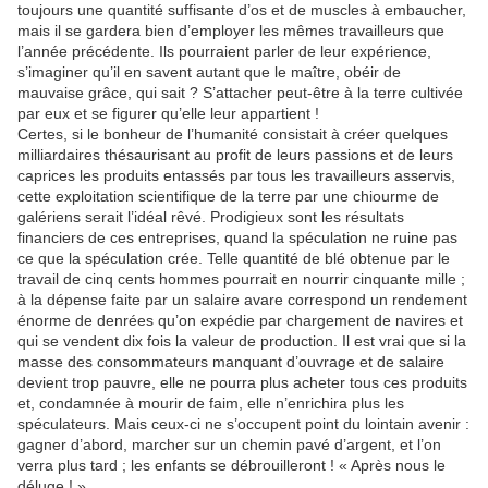
toujours une quantité suffisante d’os et de muscles à embaucher,
mais il se gardera bien d’employer les mêmes travailleurs que
l’année précédente. Ils pourraient parler de leur expérience,
s’imaginer qu’il en savent autant que le maître, obéir de
mauvaise grâce, qui sait ? S’attacher peut-être à la terre cultivée
par eux et se figurer qu’elle leur appartient !
Certes, si le bonheur de l’humanité consistait à créer quelques
milliardaires thésaurisant au profit de leurs passions et de leurs
caprices les produits entassés par tous les travailleurs asservis,
cette exploitation scientifique de la terre par une chiourme de
galériens serait l’idéal rêvé. Prodigieux sont les résultats
financiers de ces entreprises, quand la spéculation ne ruine pas
ce que la spéculation crée. Telle quantité de blé obtenue par le
travail de cinq cents hommes pourrait en nourrir cinquante mille ;
à la dépense faite par un salaire avare correspond un rendement
énorme de denrées qu’on expédie par chargement de navires et
qui se vendent dix fois la valeur de production. Il est vrai que si la
masse des consommateurs manquant d’ouvrage et de salaire
devient trop pauvre, elle ne pourra plus acheter tous ces produits
et, condamnée à mourir de faim, elle n’enrichira plus les
spéculateurs. Mais ceux-ci ne s’occupent point du lointain avenir :
gagner d’abord, marcher sur un chemin pavé d’argent, et l’on
verra plus tard ; les enfants se débrouilleront ! « Après nous le
déluge ! »