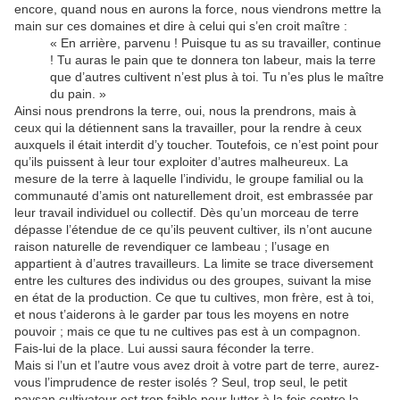
encore, quand nous en aurons la force, nous viendrons mettre la
main sur ces domaines et dire à celui qui s’en croit maître :
« En arrière, parvenu ! Puisque tu as su travailler, continue
! Tu auras le pain que te donnera ton labeur, mais la terre
que d’autres cultivent n’est plus à toi. Tu n’es plus le maître
du pain. »
Ainsi nous prendrons la terre, oui, nous la prendrons, mais à
ceux qui la détiennent sans la travailler, pour la rendre à ceux
auxquels il était interdit d’y toucher. Toutefois, ce n’est point pour
qu’ils puissent à leur tour exploiter d’autres malheureux. La
mesure de la terre à laquelle l’individu, le groupe familial ou la
communauté d’amis ont naturellement droit, est embrassée par
leur travail individuel ou collectif. Dès qu’un morceau de terre
dépasse l’étendue de ce qu’ils peuvent cultiver, ils n’ont aucune
raison naturelle de revendiquer ce lambeau ; l’usage en
appartient à d’autres travailleurs. La limite se trace diversement
entre les cultures des individus ou des groupes, suivant la mise
en état de la production. Ce que tu cultives, mon frère, est à toi,
et nous t’aiderons à le garder par tous les moyens en notre
pouvoir ; mais ce que tu ne cultives pas est à un compagnon.
Fais-lui de la place. Lui aussi saura féconder la terre.
Mais si l’un et l’autre vous avez droit à votre part de terre, aurez-
vous l’imprudence de rester isolés ? Seul, trop seul, le petit
paysan cultivateur est trop faible pour lutter à la fois contre la