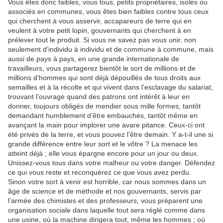
Vous êtes donc faibles, vous tous, petits propriétaires, isolés ou
associés en communes, vous êtes bien faibles contre tous ceux
qui cherchent à vous asservir, accapareurs de terre qui en
veulent à votre petit lopin, gouvernants qui cherchent à en
prélever tout le produit. Si vous ne savez pas vous unir, non
seulement d’individu à individu et de commune à commune, mais
aussi de pays à pays, en une grande internationale de
travailleurs, vous partagerez bientôt le sort de millions et de
millions d’hommes qui sont déjà dépouillés de tous droits aux
semailles et à la récolte et qui vivent dans l’esclavage du salariat,
trouvant l’ouvrage quand des patrons ont intérêt à leur en
donner, toujours obligés de mendier sous mille formes, tantôt
demandant humblement d’être embauchés, tantôt même en
avançant la main pour implorer une avare pitance. Ceux-ci ont
été privés de la terre, et vous pouvez l’être demain. Y a-t-il une si
grande différence entre leur sort et le vôtre ? La menace les
atteint déjà ; elle vous épargne encore pour un jour ou deux.
Unissez-vous tous dans votre malheur ou votre danger. Défendez
ce qui vous reste et reconquérez ce que vous avez perdu.
Sinon votre sort à venir est horrible, car nous sommes dans un
âge de science et de méthode et nos gouvernants, servis par
l’armée des chimistes et des professeurs, vous préparent une
organisation sociale dans laquelle tout sera réglé comme dans
une usine, où la machine dirigera tout, même les hommes ; où