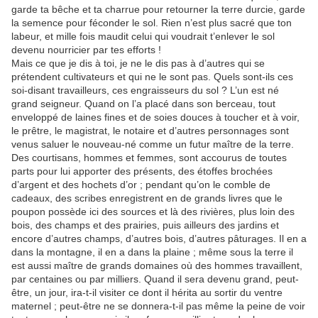
garde ta bêche et ta charrue pour retourner la terre durcie, garde
la semence pour féconder le sol. Rien n’est plus sacré que ton
labeur, et mille fois maudit celui qui voudrait t’enlever le sol
devenu nourricier par tes efforts !
Mais ce que je dis à toi, je ne le dis pas à d’autres qui se
prétendent cultivateurs et qui ne le sont pas. Quels sont-ils ces
soi-disant travailleurs, ces engraisseurs du sol ? L’un est né
grand seigneur. Quand on l’a placé dans son berceau, tout
enveloppé de laines fines et de soies douces à toucher et à voir,
le prêtre, le magistrat, le notaire et d’autres personnages sont
venus saluer le nouveau-né comme un futur maître de la terre.
Des courtisans, hommes et femmes, sont accourus de toutes
parts pour lui apporter des présents, des étoffes brochées
d’argent et des hochets d’or ; pendant qu’on le comble de
cadeaux, des scribes enregistrent en de grands livres que le
poupon possède ici des sources et là des rivières, plus loin des
bois, des champs et des prairies, puis ailleurs des jardins et
encore d’autres champs, d’autres bois, d’autres pâturages. Il en a
dans la montagne, il en a dans la plaine ; même sous la terre il
est aussi maître de grands domaines où des hommes travaillent,
par centaines ou par milliers. Quand il sera devenu grand, peut-
être, un jour, ira-t-il visiter ce dont il hérita au sortir du ventre
maternel ; peut-être ne se donnera-t-il pas même la peine de voir