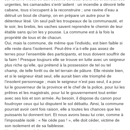
urgentes, les camarades s’entr’aident : un incendie a dévoré telle
cabane, tous s’occupent à la reconstruire ; une ravine d’eau a
détruit un bout de champ, on en prépare un autre pour le
détenteur lésé. Un seul paît les troupeaux de la communauté, et
le soir, les brebis, les vaches savent reprendre le chemin de leur
étable sans qu’on les y pousse. La commune est à la fois la
propriété de tous et de chacun.
Oui, mais la commune, de même que l’individu, est bien faible si
elle reste dans l’isolement. Peut-être n’a-t-elle pas assez de
terres pour l’ensemble des participants, et tous doivent souffrir de
la faim ! Presque toujours elle se trouve en lutte avec un seigneur
plus riche qu’elle, qui prétend à la possession de tel ou tel
champ, de telle forêt ou de tel terrain de pâture. Elle résiste bien,
et si le seigneur était seul, elle aurait bien vite triomphé de
l’insolent personnage ; mais le seigneur n’est pas seul, il a pour
lui le gouverneur de la province et le chef de la police, pour lui les
prêtres et les magistrats, pour lui le gouvernement tout entier
avec ses lois et son armée. Au besoin, il dispose du canon pour
foudroyer ceux qui lui disputent le sol débattu. Ainsi, la commune
pourrait avoir cent fois raison, elle a toutes les chances que les
puissants lui donnent tort. Et nous avons beau lui crier, comme à
l’imposable isolé : « Ne cède pas ! », elle doit céder, victime de
son isolement et de sa faiblesse.