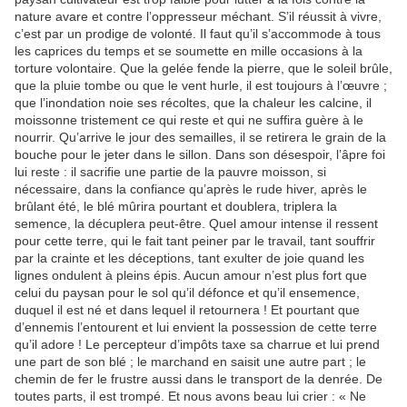
nature avare et contre l’oppresseur méchant. S’il réussit à vivre,
c’est par un prodige de volonté. Il faut qu’il s’accommode à tous
les caprices du temps et se soumette en mille occasions à la
torture volontaire. Que la gelée fende la pierre, que le soleil brûle,
que la pluie tombe ou que le vent hurle, il est toujours à l’œuvre ;
que l’inondation noie ses récoltes, que la chaleur les calcine, il
moissonne tristement ce qui reste et qui ne suffira guère à le
nourrir. Qu’arrive le jour des semailles, il se retirera le grain de la
bouche pour le jeter dans le sillon. Dans son désespoir, l’âpre foi
lui reste : il sacrifie une partie de la pauvre moisson, si
nécessaire, dans la confiance qu’après le rude hiver, après le
brûlant été, le blé mûrira pourtant et doublera, triplera la
semence, la décuplera peut-être. Quel amour intense il ressent
pour cette terre, qui le fait tant peiner par le travail, tant souffrir
par la crainte et les déceptions, tant exulter de joie quand les
lignes ondulent à pleins épis. Aucun amour n’est plus fort que
celui du paysan pour le sol qu’il défonce et qu’il ensemence,
duquel il est né et dans lequel il retournera ! Et pourtant que
d’ennemis l’entourent et lui envient la possession de cette terre
qu’il adore ! Le percepteur d’impôts taxe sa charrue et lui prend
une part de son blé ; le marchand en saisit une autre part ; le
chemin de fer le frustre aussi dans le transport de la denrée. De
toutes parts, il est trompé. Et nous avons beau lui crier : « Ne