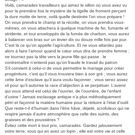
Voilà, camarades travailleurs qui aimez le sillon où vous avez vu
pour la première fois le mystère de la tigelle de froment perçant
la dure motte de terre, voilà quelle destinée l’on vous prépare !
On vous prendra le champ et la récolte, on vous prendra vous-
mêmes, on vous attachera à quelque machine de fer, fumante et
stridente, et tout enveloppés de la fumée de charbon, vous aurez
à balancer vos bras sur un levier dix ou douze mille fois par jour.
C’est là ce qu’on appelle l’agriculture. Et ne vous attardez pas
alors à faire l’amour quand le cœur vous dira de prendre femme ;
ne tournez pas la tête vers la jeune fille qui passe : le
contremaître n’entend pas qu’on fraude le travail du patron.
S’il convient à celui-ci de vous permettre le mariage pour créer
progéniture, c’est qu’il vous trouvera bien à son gré ; vous aurez
cette âme d’esclave qu’il aura voulu façonner ; vous serez assez
vil pour qu’il autorise la race d’abjection à se perpétuer. L’avenir
qui vous attend est celui de l’ouvrier, de l’ouvrière, de l’enfant
d’usine ! Jamais esclavage antique n’a plus méthodiquement
pétri et façonné la matière humaine pour la réduire à l’état d’outil.
Que reste-t-il d’humain dans l’être hâve, déjeté, scrofuleux qui ne
respire jamais d’autre atmosphère que celle des suints, des
graisses et des poussières ?
Évitez cette mort à tout prix, camarades. Gardez jalousement
votre terre, vous qui en avez un lopin ; elle est votre vie et celle