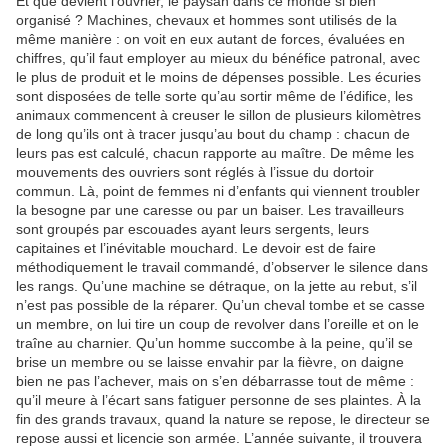
Et que devient l’ouvrier, le paysan dans ce monde si bien
organisé ? Machines, chevaux et hommes sont utilisés de la
même manière : on voit en eux autant de forces, évaluées en
chiffres, qu’il faut employer au mieux du bénéfice patronal, avec
le plus de produit et le moins de dépenses possible. Les écuries
sont disposées de telle sorte qu’au sortir même de l’édifice, les
animaux commencent à creuser le sillon de plusieurs kilomètres
de long qu’ils ont à tracer jusqu’au bout du champ : chacun de
leurs pas est calculé, chacun rapporte au maître. De même les
mouvements des ouvriers sont réglés à l’issue du dortoir
commun. Là, point de femmes ni d’enfants qui viennent troubler
la besogne par une caresse ou par un baiser. Les travailleurs
sont groupés par escouades ayant leurs sergents, leurs
capitaines et l’inévitable mouchard. Le devoir est de faire
méthodiquement le travail commandé, d’observer le silence dans
les rangs. Qu’une machine se détraque, on la jette au rebut, s’il
n’est pas possible de la réparer. Qu’un cheval tombe et se casse
un membre, on lui tire un coup de revolver dans l’oreille et on le
traîne au charnier. Qu’un homme succombe à la peine, qu’il se
brise un membre ou se laisse envahir par la fièvre, on daigne
bien ne pas l’achever, mais on s’en débarrasse tout de même :
qu’il meure à l’écart sans fatiguer personne de ses plaintes. À la
fin des grands travaux, quand la nature se repose, le directeur se
repose aussi et licencie son armée. L’année suivante, il trouvera