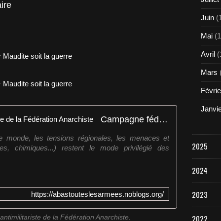
ire
Juin
(
Mai
(1
Avril
(
Mars
Févrie
Janvi
Campagne fédérale antimilitariste de la Fédération Anarchiste
s le monde, les tensions régionales, les menaces et
2025
es, chimiques...) restent le mode privilégié des
2024
2023
https://abastouteslesarmees.noblogs.org/
2022
timilitariste de la Fédération Anarchiste.