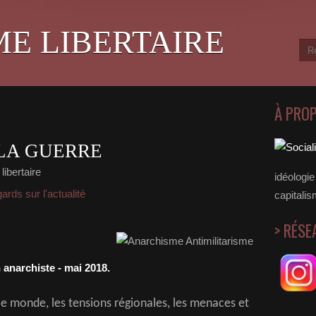
ME LIBERTAIRE
À PRO
 LA GUERRE
libertaire
idéologie 
rds sur l'actualité
capitalis
> RÉSE
 anarchiste - mai 2018.
s le monde, les tensions régionales, les menaces et