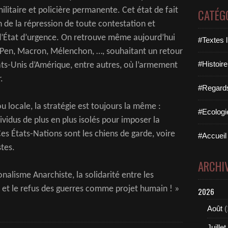
itaire et policière permanente. Cet état de fait
CATÉG
on de la répression de toute contestation et
 d’État d’urgence. On retrouve même aujourd’hui
#Textes l
Le Pen, Macron, Mélenchon, …, souhaitant un retour
#Histoire
tats-Unis d’Amérique, entre autres, où l’armement
.
#Regards 
u locale, la stratégie est toujours la même :
#Ecologi
ividus de plus en plus isolés pour imposer la
Ces États-Nations sont les chiens de garde, voire
#Accueil 
stes.
ARCHI
ionalisme Anarchiste, la solidarité entre les
es et le refus des guerres comme projet humain ! »
2026
Août
(
Juillet