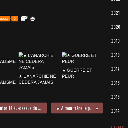
2021
epost
0
2020
2019
2018
2017
★ GUERRE ET
★ L'ANARCHIE NE
PEUR
2016
CALISME
CÉDERA JAMAIS
2015
★ Une vie sans État ni argent ni autorité au-dessus de nos têtes ?
★ À mon frère le paysan
2014