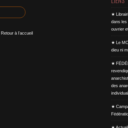
LIENS
★ Librair
dans les
ouvrier e
Retour à l'accueil
★ Le MO
dieu ni m
★ FÉDÉ
revendiq
anarchis
des anar
individua
★ Campag
Fédérati
★ Actual