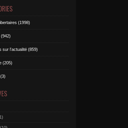
ORIES
ibertaires (1998)
 (942)
sur l'actualité (859)
e (205)
(3)
VES
1)
(10)