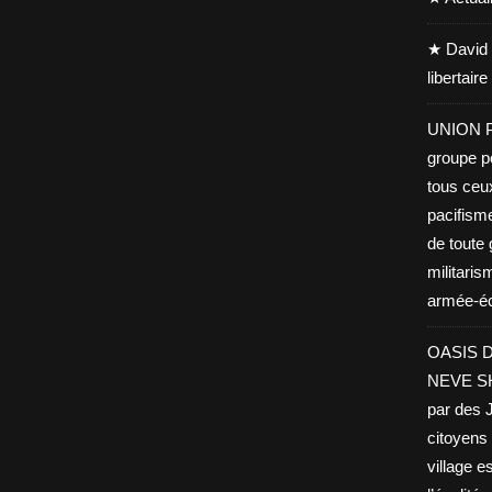
★ David 
libertair
UNION PA
groupe po
tous ceu
pacifisme
de toute 
militaris
armée-éco
OASIS D
NEVE SHA
par des J
citoyens 
village es