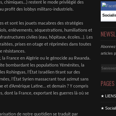
, chimiques…) restent le mode privilégié des
 au profit des lobbys militaro-industriels.
Sociali
es et sont les jouets macabres des stratégies
 viols, enlèvements, séquestrations, humiliations et
NEWSL
frastructures civiles (eau, hôpitaux, écoles…). Les
raitées, prises en otage et réprimées dans toutes
Abonnez-
de résistances.
articles 
er, la France en Algérie ou le génocide au Rwanda.
dite bombardant les populations Yéménites, la
Email
s Rohingyas, l’État Israélien tirant sur des
mées, l’État Syrien massacrant tout azimut sans
PAGES
ique et d’Amérique Latine… et demain ? Y compris
s, dont la France, exportant les guerres là où se
★ LIEN
★ Sociali
itarisation de notre quotidien se traduit par