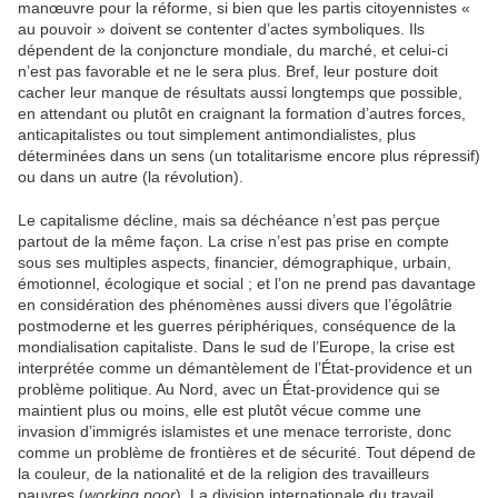
manœuvre pour la réforme, si bien que les partis citoyennistes «
au pouvoir » doivent se contenter d’actes symboliques. Ils
dépendent de la conjoncture mondiale, du marché, et celui-ci
n’est pas favorable et ne le sera plus. Bref, leur posture doit
cacher leur manque de résultats aussi longtemps que possible,
en attendant ou plutôt en craignant la formation d’autres forces,
anticapitalistes ou tout simplement antimondialistes, plus
déterminées dans un sens (un totalitarisme encore plus répressif)
ou dans un autre (la révolution).
Le capitalisme décline, mais sa déchéance n’est pas perçue
partout de la même façon. La crise n’est pas prise en compte
sous ses multiples aspects, financier, démographique, urbain,
émotionnel, écologique et social ; et l’on ne prend pas davantage
en considération des phénomènes aussi divers que l’égolâtrie
postmoderne et les guerres périphériques, conséquence de la
mondialisation capitaliste. Dans le sud de l’Europe, la crise est
interprétée comme un démantèlement de l’État-providence et un
problème politique. Au Nord, avec un État-providence qui se
maintient plus ou moins, elle est plutôt vécue comme une
invasion d’immigrés islamistes et une menace terroriste, donc
comme un problème de frontières et de sécurité. Tout dépend de
la couleur, de la nationalité et de la religion des travailleurs
pauvres (
working poor
). La division internationale du travail