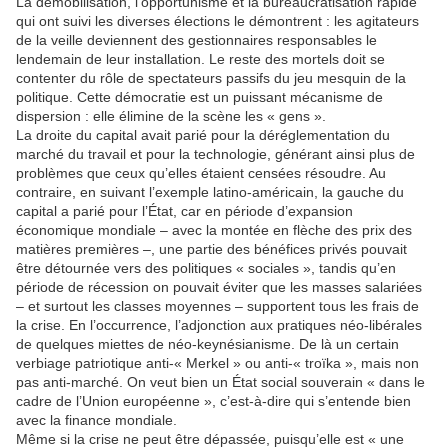
La démobilisation, l’opportunisme et la bureaucratisation rapide
qui ont suivi les diverses élections le démontrent : les agitateurs
de la veille deviennent des gestionnaires responsables le
lendemain de leur installation. Le reste des mortels doit se
contenter du rôle de spectateurs passifs du jeu mesquin de la
politique. Cette démocratie est un puissant mécanisme de
dispersion : elle élimine de la scène les « gens ».
La droite du capital avait parié pour la déréglementation du
marché du travail et pour la technologie, générant ainsi plus de
problèmes que ceux qu’elles étaient censées résoudre. Au
contraire, en suivant l’exemple latino-américain, la gauche du
capital a parié pour l’État, car en période d’expansion
économique mondiale – avec la montée en flèche des prix des
matières premières –, une partie des bénéfices privés pouvait
être détournée vers des politiques « sociales », tandis qu’en
période de récession on pouvait éviter que les masses salariées
– et surtout les classes moyennes – supportent tous les frais de
la crise. En l’occurrence, l’adjonction aux pratiques néo-libérales
de quelques miettes de néo-keynésianisme. De là un certain
verbiage patriotique anti-« Merkel » ou anti-« troïka », mais non
pas anti-marché. On veut bien un État social souverain « dans le
cadre de l’Union européenne », c’est-à-dire qui s’entende bien
avec la finance mondiale.
Même si la crise ne peut être dépassée, puisqu’elle est « une