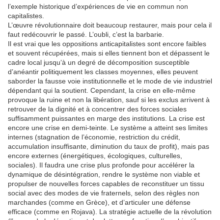
l’exemple historique d’expériences de vie en commun non
capitalistes.
L’œuvre révolutionnaire doit beaucoup restaurer, mais pour cela il
faut redécouvrir le passé. L’oubli, c’est la barbarie.
Il est vrai que les oppositions anticapitalistes sont encore faibles
et souvent récupérées, mais si elles tiennent bon et dépassent le
cadre local jusqu’à un degré de décomposition susceptible
d’anéantir politiquement les classes moyennes, elles peuvent
saborder la fausse voie institutionnelle et le mode de vie industriel
dépendant qui la soutient. Cependant, la crise en elle-même
provoque la ruine et non la libération, sauf si les exclus arrivent à
retrouver de la dignité et à concentrer des forces sociales
suffisamment puissantes en marge des institutions. La crise est
encore une crise en demi-teinte. Le système a atteint ses limites
internes (stagnation de l’économie, restriction du crédit,
accumulation insuffisante, diminution du taux de profit), mais pas
encore externes (énergétiques, écologiques, culturelles,
sociales). Il faudra une crise plus profonde pour accélérer la
dynamique de désintégration, rendre le système non viable et
propulser de nouvelles forces capables de reconstituer un tissu
social avec des modes de vie fraternels, selon des règles non
marchandes (comme en Grèce), et d’articuler une défense
efficace (comme en Rojava). La stratégie actuelle de la révolution