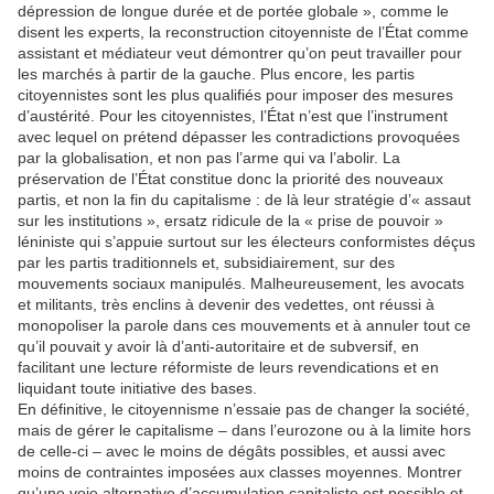
dépression de longue durée et de portée globale », comme le
disent les experts, la reconstruction citoyenniste de l’État comme
assistant et médiateur veut démontrer qu’on peut travailler pour
les marchés à partir de la gauche. Plus encore, les partis
citoyennistes sont les plus qualifiés pour imposer des mesures
d’austérité. Pour les citoyennistes, l’État n’est que l’instrument
avec lequel on prétend dépasser les contradictions provoquées
par la globalisation, et non pas l’arme qui va l’abolir. La
préservation de l’État constitue donc la priorité des nouveaux
partis, et non la fin du capitalisme : de là leur stratégie d’« assaut
sur les institutions », ersatz ridicule de la « prise de pouvoir »
léniniste qui s’appuie surtout sur les électeurs conformistes déçus
par les partis traditionnels et, subsidiairement, sur des
mouvements sociaux manipulés. Malheureusement, les avocats
et militants, très enclins à devenir des vedettes, ont réussi à
monopoliser la parole dans ces mouvements et à annuler tout ce
qu’il pouvait y avoir là d’anti-autoritaire et de subversif, en
facilitant une lecture réformiste de leurs revendications et en
liquidant toute initiative des bases.
En définitive, le citoyennisme n’essaie pas de changer la société,
mais de gérer le capitalisme – dans l’eurozone ou à la limite hors
de celle-ci – avec le moins de dégâts possibles, et aussi avec
moins de contraintes imposées aux classes moyennes. Montrer
qu’une voie alternative d’accumulation capitaliste est possible et