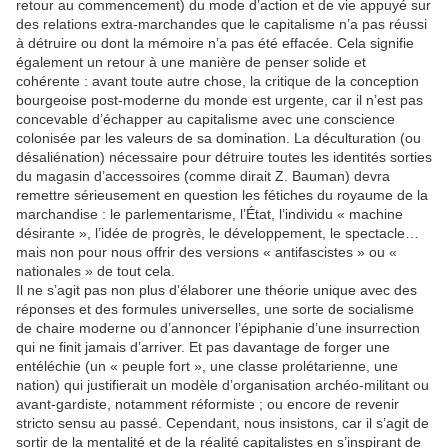
retour au commencement) du mode d’action et de vie appuyé sur
des relations extra-marchandes que le capitalisme n’a pas réussi
à détruire ou dont la mémoire n’a pas été effacée. Cela signifie
également un retour à une manière de penser solide et
cohérente : avant toute autre chose, la critique de la conception
bourgeoise post-moderne du monde est urgente, car il n’est pas
concevable d’échapper au capitalisme avec une conscience
colonisée par les valeurs de sa domination. La déculturation (ou
désaliénation) nécessaire pour détruire toutes les identités sorties
du magasin d’accessoires (comme dirait Z. Bauman) devra
remettre sérieusement en question les fétiches du royaume de la
marchandise : le parlementarisme, l’État, l’individu « machine
désirante », l’idée de progrès, le développement, le spectacle…
mais non pour nous offrir des versions « antifascistes » ou «
nationales » de tout cela.
Il ne s’agit pas non plus d’élaborer une théorie unique avec des
réponses et des formules universelles, une sorte de socialisme
de chaire moderne ou d’annoncer l’épiphanie d’une insurrection
qui ne finit jamais d’arriver. Et pas davantage de forger une
entéléchie (un « peuple fort », une classe prolétarienne, une
nation) qui justifierait un modèle d’organisation archéo-militant ou
avant-gardiste, notamment réformiste ; ou encore de revenir
stricto sensu au passé. Cependant, nous insistons, car il s’agit de
sortir de la mentalité et de la réalité capitalistes en s’inspirant de