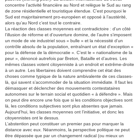
concentre l’activité financière au Nord et relègue le Sud au rang
de zone résidentielle et touristique étendue. C’est pourquoi le
Sud est majoritairement pro-européen et opposé à l’austérité,
alors qu’au Nord c’est tout le contraire.
La réaction des classes moyennes est contradictoire : d’un côté
l’illusion de réforme et d’ouverture domine, de l’autre s’imposent
un mode de vie industriel sous « bulle » et la nécessité d’un
contrôle absolu de la population, entraînant un état d’exception «
pour la défense de la démocratie ». C’est le « nationalisme de la
peur », dénoncé autrefois par Breton, Bataille et d’autres. Les
mêmes classes votent citoyenniste à un endroit et extrême-droite
à un autre. Les libertaires doivent comprendre cet état des
choses comme typique de la nature ambivalente de ces classes-
là, qui savent s’accommoder de la situation immédiate. Il faut les
démasquer et déclencher des mouvements contestataires
autonomes sur le terrain social et quotidien « à défendre ». Mais
on peut dire encore une fois que si les conditions objectives sont
là, les conditions subjectives sont plus absentes que jamais.
Aujourd’hui, les classes moyennes ont l’initiative, et donc les
citoyennistes ont le dessus.
L’abstention peut constituer un premier pas pour marquer la
distance avec eux. Néanmoins, la perspective politique ne peut
être dépassée que par un changement radical (ou mieux un