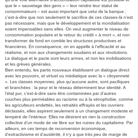
que le « sauvetage des gens » – leur rendre leur statut de
consommateurs – est aussi important que celui de la banque ;
c’est-à-dire que non seulement le sacrifice de ces classes-là n’est
pas nécessaire, mais que le développement et la mondialisation
soient impensables sans elles. On veut augmenter le niveau de
consommation populaire et le retour du crédit « à mort », et non
transformer de fond en comble les structures productives et
financières. En conséquence, on en appelle à l’efficacité et au
réalisme, et non aux changements soudains et aux révolutions.
Le dialogue et le pacte sont leurs armes, et non les mobilisations
et les grèves générales.
Bien entendu, les partis nouveaux établissent un dialogue direct
avec les pouvoirs, et virtuel ou médiatique avec la « citoyenneté
». Les classes moyennes, plus qu’aucune autre, sont pacifiques
et branchées : la peur et le réseau déterminent leur identité. A
l’état pur, c’est-à-dire sans être contaminées par d’autres
couches plus perméables au racisme ou à la xénophobie, comme
les agriculteurs endettés, les retraités effrayés et les ouvriers
déclassés, elles aspirent seulement à un changement modeste et
tempéré de l’intérieur. Elles ne désirent en rien la construction
collective d’un mode de vie libre sur les ruines du capitalisme. Par
ailleurs, en ces temps de reconversion économique,
d’extractivisme et d’austérité, il n’y a que très peu de marge de