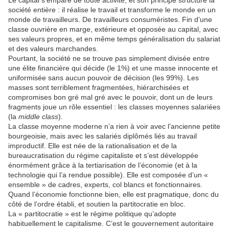
Le capital s’empare de toute activité, et son principe structure la
société entière : il réalise le travail et transforme le monde en un
monde de travailleurs. De travailleurs consuméristes. Fin d’une
classe ouvrière en marge, extérieure et opposée au capital, avec
ses valeurs propres, et en même temps généralisation du salariat
et des valeurs marchandes.
Pourtant, la société ne se trouve pas simplement divisée entre
une élite financière qui décide (le 1%) et une masse innocente et
uniformisée sans aucun pouvoir de décision (les 99%). Les
masses sont terriblement fragmentées, hiérarchisées et
compromises bon gré mal gré avec le pouvoir, dont un de leurs
fragments joue un rôle essentiel : les classes moyennes salariées
(la
middle class
).
La classe moyenne moderne n’a rien à voir avec l’ancienne petite
bourgeoisie, mais avec les salariés diplômés liés au travail
improductif. Elle est née de la rationalisation et de la
bureaucratisation du régime capitaliste et s’est développée
énormément grâce à la tertiarisation de l’économie (et à la
technologie qui l’a rendue possible). Elle est composée d’un «
ensemble » de cadres, experts, col blancs et fonctionnaires.
Quand l’économie fonctionne bien, elle est pragmatique, donc du
côté de l’ordre établi, et soutien la partitocratie en bloc.
La « partitocratie » est le régime politique qu’adopte
habituellement le capitalisme. C’est le gouvernement autoritaire