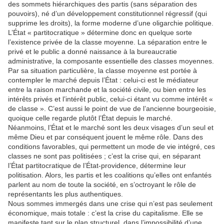
des sommets hiérarchiques des partis (sans séparation des
pouvoirs), né d’un développement constitutionnel régressif (qui
supprime les droits), la forme moderne d’une oligarchie politique.
L’État « partitocratique » détermine donc en quelque sorte
l’existence privée de la classe moyenne. La séparation entre le
privé et le public a donné naissance à la bureaucratie
administrative, la composante essentielle des classes moyennes.
Par sa situation particulière, la classe moyenne est portée à
contempler le marché depuis l’État : celui-ci est le médiateur
entre la raison marchande et la société civile, ou bien entre les
intérêts privés et l’intérêt public, celui-ci étant vu comme intérêt «
de classe ». C’est aussi le point de vue de l’ancienne bourgeoisie,
quoique celle regarde plutôt l’État depuis le marché.
Néanmoins, l’État et le marché sont les deux visages d’un seul et
même Dieu et par conséquent jouent le même rôle. Dans des
conditions favorables, qui permettent un mode de vie intégré, ces
classes ne sont pas politisées ; c’est la crise qui, en séparant
l’État partitocratique de l’État-providence, détermine leur
politisation. Alors, les partis et les coalitions qu’elles ont enfantés
parlent au nom de toute la société, en s’octroyant le rôle de
représentants les plus authentiques.
Nous sommes immergés dans une crise qui n’est pas seulement
économique, mais totale : c’est la crise du capitalisme. Elle se
manifeste tant sur le plan structurel, dans l’impossibilité d’une