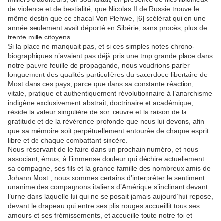
de violence et de bestialité, que Nicolas II de Russie trouve le
même destin que ce chacal Von Plehwe, [6] scélérat qui en une
année seulement avait déporté en Sibérie, sans procès, plus de
trente mille citoyens.
Si la place ne manquait pas, et si ces simples notes chrono-
biographiques n’avaient pas déjà pris une trop grande place dans
notre pauvre feuille de propagande, nous voudrions parler
longuement des qualités particulières du sacerdoce libertaire de
Most dans ces pays, parce que dans sa constante réaction,
vitale, pratique et authentiquement révolutionnaire à l’anarchisme
indigène exclusivement abstrait, doctrinaire et académique,
réside la valeur singulière de son œuvre et la raison de la
gratitude et de la révérence profonde que nous lui devons, afin
que sa mémoire soit perpétuellement entourée de chaque esprit
libre et de chaque combattant sincère.
Nous réservant de le faire dans un prochain numéro, et nous
associant, émus, à l’immense douleur qui déchire actuellement
sa compagne, ses fils et la grande famille des nombreux amis de
Johann Most , nous sommes certains d’interpréter le sentiment
unanime des compagnons italiens d’Amérique s’inclinant devant
l’urne dans laquelle lui qui ne se posait jamais aujourd’hui repose,
devant le drapeau qui entre ses plis rouges accueillit tous ses
amours et ses frémissements, et accueille toute notre foi et