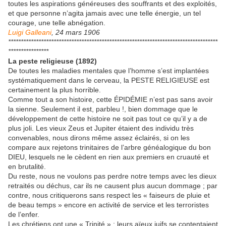
toutes les aspirations généreuses des souffrants et des exploités,
et que personne n’agita jamais avec une telle énergie, un tel
courage, une telle abnégation.
Luigi Galleani
, 24 mars 1906
***********************************************************************************
****************
La peste religieuse (1892)
De toutes les maladies mentales que l’homme s’est implantées
systématiquement dans le cerveau, la PESTE RELIGIEUSE est
certainement la plus horrible.
Comme tout a son histoire, cette ÉPIDÉMIE n’est pas sans avoir
la sienne. Seulement il est, parbleu !, bien dommage que le
développement de cette histoire ne soit pas tout ce qu’il y a de
plus joli. Les vieux Zeus et Jupiter étaient des individu très
convenables, nous dirons même assez éclairés, si on les
compare aux rejetons trinitaires de l’arbre généalogique du bon
DIEU, lesquels ne le cèdent en rien aux premiers en cruauté et
en brutalité.
Du reste, nous ne voulons pas perdre notre temps avec les dieux
retraités ou déchus, car ils ne causent plus aucun dommage ; par
contre, nous critiquerons sans respect les « faiseurs de pluie et
de beau temps » encore en activité de service et les terroristes
de l’enfer.
Les chrétiens ont une « Trinité » ; leurs aïeux juifs se contentaient