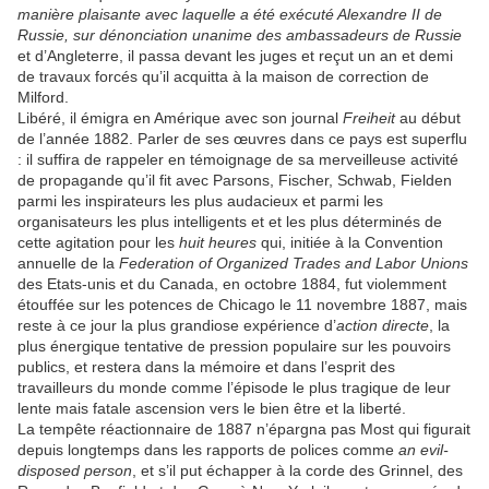
manière plaisante avec laquelle a été exécuté Alexandre II de
Russie, sur dénonciation unanime des ambassadeurs de Russie
et d’Angleterre, il passa devant les juges et reçut un an et demi
de travaux forcés qu’il acquitta à la maison de correction de
Milford.
Libéré, il émigra en Amérique avec son journal
Freiheit
au début
de l’année 1882. Parler de ses œuvres dans ce pays est superflu
: il suffira de rappeler en témoignage de sa merveilleuse activité
de propagande qu’il fit avec Parsons, Fischer, Schwab, Fielden
parmi les inspirateurs les plus audacieux et parmi les
organisateurs les plus intelligents et et les plus déterminés de
cette agitation pour les
huit heures
qui, initiée à la Convention
annuelle de la
Federation of Organized Trades and Labor Unions
des Etats-unis et du Canada, en octobre 1884, fut violemment
étouffée sur les potences de Chicago le 11 novembre 1887, mais
reste à ce jour la plus grandiose expérience d’
action directe
, la
plus énergique tentative de pression populaire sur les pouvoirs
publics, et restera dans la mémoire et dans l’esprit des
travailleurs du monde comme l’épisode le plus tragique de leur
lente mais fatale ascension vers le bien être et la liberté.
La tempête réactionnaire de 1887 n’épargna pas Most qui figurait
depuis longtemps dans les rapports de polices comme
an evil-
disposed person
, et s’il put échapper à la corde des Grinnel, des