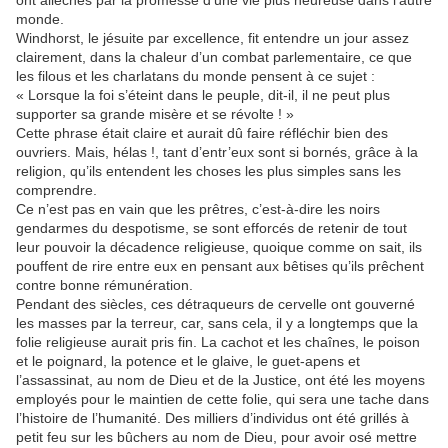
ont alléchés par la promesse d’une vie plus heureuse dans l’autre
monde.
Windhorst, le jésuite par excellence, fit entendre un jour assez
clairement, dans la chaleur d’un combat parlementaire, ce que
les filous et les charlatans du monde pensent à ce sujet :
« Lorsque la foi s’éteint dans le peuple, dit-il, il ne peut plus
supporter sa grande misère et se révolte ! »
Cette phrase était claire et aurait dû faire réfléchir bien des
ouvriers. Mais, hélas !, tant d’entr’eux sont si bornés, grâce à la
religion, qu’ils entendent les choses les plus simples sans les
comprendre.
Ce n’est pas en vain que les prêtres, c’est-à-dire les noirs
gendarmes du despotisme, se sont efforcés de retenir de tout
leur pouvoir la décadence religieuse, quoique comme on sait, ils
pouffent de rire entre eux en pensant aux bêtises qu’ils prêchent
contre bonne rémunération.
Pendant des siècles, ces détraqueurs de cervelle ont gouverné
les masses par la terreur, car, sans cela, il y a longtemps que la
folie religieuse aurait pris fin. La cachot et les chaînes, le poison
et le poignard, la potence et le glaive, le guet-apens et
l’assassinat, au nom de Dieu et de la Justice, ont été les moyens
employés pour le maintien de cette folie, qui sera une tache dans
l’histoire de l’humanité. Des milliers d’individus ont été grillés à
petit feu sur les bûchers au nom de Dieu, pour avoir osé mettre