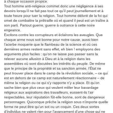
à chaque occasion propice.
Tout homme anti-religieux commet donc une négligence à ses
devoirs lorsqu’il ne fait pas tout ce qu’il peut journellement et à
toute heure pour tuer la religion. Tout homme délivré de la foi qui
omet de combattre la prêtraille où et quand il peut est un traître à
son parti. Partout guerre, guerre à outrance à cette noire
engeance.
Excitons contre les corrupteurs et éclairons les aveugles. Que
chaque arme nous soit bonne pour notre cause, aussi bien
l’acerbe moquerie que le flambeau de la science et où ces
dernières armes restent sans effet, eh bien ! employons des
arguments plus faciles : qu’on ne laisse pas passer sans la
relever aucune allusion à Dieu et à la religion dans les
assemblées où sont discutées les intérêts du peuple. De même
que le principe de la propriété et sa sanction armée, l’État ne
peut trouver place dans le camp de la révolution sociale, – ce qui
est en dehors de ce camp est naturellement réactionnaire – de
même la religion ou ce qui s’y rapporte n’y a place. Et qu’on
sache bien que plus ceux qui veulent mêler leur bavardage
religieux aux aspirations des travailleurs, eussent-ils l’air
respectables, leur réputation fût-elle bonne, sont de dangereux
personnages. Quiconque prêche la religion sous n’importe quelle
forme ne peut être qu’un sot ou un coquin. Ces deux sortes
d’individus ne valent rien pour l’avancement d’une chose qui ne