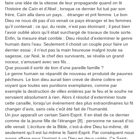
faire une idée de la vitesse de leur propagande quand on lit
l’histoire de Caïn et d’Abel ; lorsque ce dernier fut tué par son
frère, Caïn alla dans un pays… étranger et prit femme. Le bon
Dieu ne nous dit pas d’où venait ce pays étranger et les femmes
qu’il contenait ; ce qui, du reste, n’est pas étonnant ; il peut bien
l’avoir oublié alors qu’il était surchargé de travaux de toute sorte.
Enfin, la mesure était comble ; Dieu résolut d’exterminer le genre
humain dans l’eau. Seulement il choisit un couple pour faire un
dernier essai ; il n’eut pas la main heureuse malgré toute sa
sagesse, car Noé, le chef des survivants, se révéla un grand
noceur, s’amusant avec ses fils…
Que pouvait-il sortir de bon d’une pareille famille ?
Le genre humain se répandit de nouveau et produisit de pauvres
pécheurs. Le bon dieu aurait bien crevé de divine colère en
voyant que toutes ses punitions exemplaires, comme par
exemple la destruction de villes entières par le feu et le soufre ne
servaient absolument à rien. Alors il résolut d’exterminer toute
cette canaille, lorsqu’un événement des plus extraordinaires lui fit
changer d’avis, sans cela c’eût été fait de l’humanité.
Un jour apparaît un certain Saint-Esprit. Il en était de ce dernier
comme de la jeune fille de l’étranger [8] : personne ne savait d’où
elle venait. L’écriture de la Bible, c’est-à-dire Dieu lui-même, dit
seulement qu’il est lui-même le Saint-Esprit. Par conséquent nous
avons affaire pour l’instant à un Dieu en deux unités. Ce Saint-