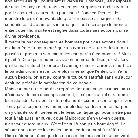
non articulées qui pourraient lui déplaire. Enfoncés, les despotes
de tous les pays et de tous les temps ! surpassés lesdits tyrans
par le choix et la durée des punitions ! Donc ce Dieu est le
monstre le plus épouvantable que l’on puisse s’imaginer. Sa
conduite est d’autant plus infâme qu’il faut croire que le monde
entier, que l’humanité est réglée dans toutes ses actions par sa
divine providence.
Il maltraite par conséquent les hommes pour des actions dont il
est lui-même l’inspirateur ! que les tyrans de la terre des temps
passés et présents sont aimables comparés à ce monstre ! Mais
il plaît à Dieu qu’un homme vive en homme de Dieu, c’est alors
qu’il le maltraite et le torture davantage encore après sa mort, car
le paradis promis est encore plus infernal que l’enfer. On n’a là
aucun besoin, on est au contraire toujours satisfait sans qu’aucun
désir ne précède la satisfaction de ce besoin.
Mais comme on ne peut se représenter aucune jouissance sans
désir suivi de son accomplissement, le séjour du ciel sera donc
bien stupide. On y est là éternellement occupé à contempler Dieu
; on y joue toujours les mêmes mélodies sur les mêmes harpes,
on y chante continuellement le beau cantique qui pour n’être pas
tout à fait aussi ennuyeux que Malboroug s’en va-t-en guerre,
n’en vaut guère mieux. C’est l’ennui à son plus haut degré. Le
séjour dans une cellule isolée serait certainement à préférer.
Rien d’étonnant à ce que les riches et les puissants qui peuvent