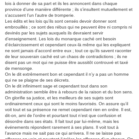
lois à donner de sa part et ils les annoncent dans chaque
province d’une manière différente ; ils s’insultent mutuellement et
s’accusent l’un l’autre de tromperie.
Les édits et les lois qu’ils sont censés devoir donner sont
embrouillés ; ce sont des rébus qui ne peuvent être ni compris ni
devinés par les sujets auxquels ils devraient servir
d’enseignement. Les lois du monarque caché ont besoin
d’éclaircissement et cependant ceux-là même qui les expliquent
ne sont jamais d’accord entre eux ; tout ce qu’ils savent raconter
de leur souverain caché est un chaos de contradictions ; ils ne
disent pas un mot qui ne puisse être aussitôt controuvé et taxé
de mensonge.
On le dit extrêmement bon et cependant il n’y a pas un homme
qui ne se plaigne de ses décrets.
On le dit infiniment sage et cependant tout dans son
administration semble être à rebours de la raison et du bon sens.
On glorifie sa justice, et les meilleurs de ses sujets sont
ordinairement ceux qui sont le moins favorisés. On assure qu’il
voit tout et sa présence ne remet cependant rien en ordre. Il est,
dit-on, ami de l’ordre et pourtant tout n’est que confusion et
désordre dans ses états. Il fait tout par lui-même, mais les
événements répondent rarement à ses plans. Il voit tout à
l’avance mais ne sait pas ce qui arrivera. Il ne se laisse pas