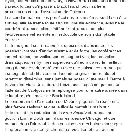
Ryce, des Bonfield et des Gary, à New-York il reçut une année de
travaux forcés qu’il passa à Black Island, pour sa fière
protestation contre l’assassinat de Chicago.
Les condamnations, les persécutions, les misères, sont la chaîne
sur laquelle se trame toute sa tumultueuse existence, elles ne le
courbèrent jamais, elles n’atténuèrent jamais non plus
l’exubérance véhémente et irréductible de son indomptable
énergie.
En témoignent son
Freiheit
, les opuscules diaboliques, les
poésies vibrantes d’enthousiasme et de force, les conférences
innombrables, merveilleusement suggestives, les nouvelles
dramatiques, les hymnes superbes qu’il écrivit avec le meilleur
sang de son esprit, représenta avec une puissance dramatique
inatteignable et dît avec une faconde originale, infernale, et
retentit et dissémina, sans jamais se poser, d’une mer à l’autre à
travers les Etats-Unis, durant treize ans jusqu’à ce que ce que
l’attentat de Czolgosz ne le replongea pour une autre année dans
le lugubre pénitencier de Black-Island.
Le lendemain de l’exécution de McKinley, quand la réaction la
plus féroce sévissait et que la flicaille mettait la main sur
l’intégrale de la rédaction de la
Free Society
et frappait au
gourdin Emma Goldmann dans les rues de Chicago, et que
montait dans l’air trouble des passions et des haines sauvages
l’imprécation ivre des lyncheurs par vocation et de tradition –