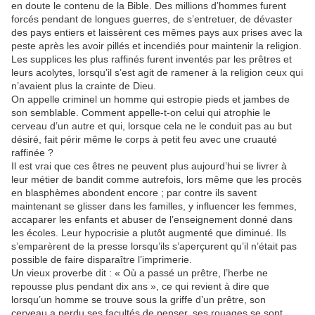
en doute le contenu de la Bible. Des millions d’hommes furent
forcés pendant de longues guerres, de s’entretuer, de dévaster
des pays entiers et laissèrent ces mêmes pays aux prises avec la
peste après les avoir pillés et incendiés pour maintenir la religion.
Les supplices les plus raffinés furent inventés par les prêtres et
leurs acolytes, lorsqu’il s’est agit de ramener à la religion ceux qui
n’avaient plus la crainte de Dieu.
On appelle criminel un homme qui estropie pieds et jambes de
son semblable. Comment appelle-t-on celui qui atrophie le
cerveau d’un autre et qui, lorsque cela ne le conduit pas au but
désiré, fait périr même le corps à petit feu avec une cruauté
raffinée ?
Il est vrai que ces êtres ne peuvent plus aujourd’hui se livrer à
leur métier de bandit comme autrefois, lors même que les procès
en blasphèmes abondent encore ; par contre ils savent
maintenant se glisser dans les familles, y influencer les femmes,
accaparer les enfants et abuser de l’enseignement donné dans
les écoles. Leur hypocrisie a plutôt augmenté que diminué. Ils
s’emparèrent de la presse lorsqu’ils s’aperçurent qu’il n’était pas
possible de faire disparaître l’imprimerie.
Un vieux proverbe dit : « Où a passé un prêtre, l’herbe ne
repousse plus pendant dix ans », ce qui revient à dire que
lorsqu’un homme se trouve sous la griffe d’un prêtre, son
cerveau a perdu ses facultés de penser, ses rouages se sont