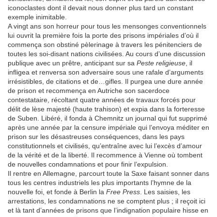
iconoclastes dont il devait nous donner plus tard un constant
exemple inimitable.
A vingt ans son horreur pour tous les mensonges conventionnels
lui ouvrit la première fois la porte des prisons impériales d’où il
commença son obstiné pèlerinage à travers les pénitenciers de
toutes les soi-disant nations civilisées. Au cours d’une discussion
publique avec un prêtre, anticipant sur sa
Peste religieuse
, il
infligea et renversa son adversaire sous une rafale d’arguments
irrésistibles, de citations et de…gifles. Il purgea une dure année
de prison et recommença en Autriche son sacerdoce
contestataire, récoltant quatre années de travaux forcés pour
délit de lèse majesté (haute trahison) et expia dans la forteresse
de Suben. Libéré, il fonda à Chemnitz un journal qui fut supprimé
après une année par la censure impériale qui l’envoya méditer en
prison sur les désastreuses conséquences, dans les pays
constitutionnels et civilisés, qu’entraîne avec lui l’excès d’amour
de la vérité et de la liberté. Il recommence à Vienne où tombent
de nouvelles condamnations et pour finir l’expulsion.
Il rentre en Allemagne, parcourt toute la Saxe faisant sonner dans
tous les centres industriels les plus importants l’hymne de la
nouvelle foi, et fonde à Berlin la
Free Press
. Les saisies, les
arrestations, les condamnations ne se comptent plus ; il reçoit ici
et là tant d’années de prisons que l’indignation populaire hisse en