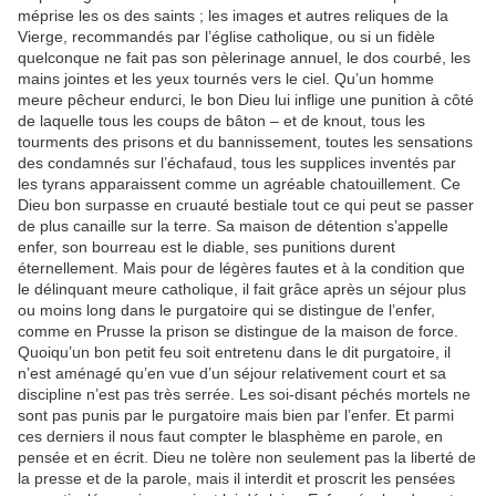
méprise les os des saints ; les images et autres reliques de la
Vierge, recommandés par l’église catholique, ou si un fidèle
quelconque ne fait pas son pèlerinage annuel, le dos courbé, les
mains jointes et les yeux tournés vers le ciel. Qu’un homme
meure pêcheur endurci, le bon Dieu lui inflige une punition à côté
de laquelle tous les coups de bâton – et de knout, tous les
tourments des prisons et du bannissement, toutes les sensations
des condamnés sur l’échafaud, tous les supplices inventés par
les tyrans apparaissent comme un agréable chatouillement. Ce
Dieu bon surpasse en cruauté bestiale tout ce qui peut se passer
de plus canaille sur la terre. Sa maison de détention s’appelle
enfer, son bourreau est le diable, ses punitions durent
éternellement. Mais pour de légères fautes et à la condition que
le délinquant meure catholique, il fait grâce après un séjour plus
ou moins long dans le purgatoire qui se distingue de l’enfer,
comme en Prusse la prison se distingue de la maison de force.
Quoiqu’un bon petit feu soit entretenu dans le dit purgatoire, il
n’est aménagé qu’en vue d’un séjour relativement court et sa
discipline n’est pas très serrée. Les soi-disant péchés mortels ne
sont pas punis par le purgatoire mais bien par l’enfer. Et parmi
ces derniers il nous faut compter le blasphème en parole, en
pensée et en écrit. Dieu ne tolère non seulement pas la liberté de
la presse et de la parole, mais il interdit et proscrit les pensées