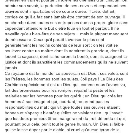
offenser en vain et pourtant il tolère les offenses d’un chacun. On
admire son savoir, la perfection de ses œuvres et cependant ses
œuvres sont imparfaites et de courte durée. Il crée, détruit,
corrige ce qu’il a fait sans jamais être content de son ouvrage. Il
ne cherche dans toutes ses entreprises que sa propre gloire sans
cependant atteindre le but d’être loué en tout et partout. Il ne
travaille qu’au bien-être de ses sujets… mais la plupart manquent
du nécessaire. Ceux qu’il paraît favoriser le plus sont
généralement les moins contents de leur sort : on les voit se
soulever contre un maître dont ils admirent la grandeur, dont ils
louent la sagesse, dont ils honorent la bonté, dont ils craignent la
justice et dont ils sanctifient les commandements qu’ils ne suivent
jamais.
Ce royaume est le monde, ce souverain est Dieu : ces valets sont
les Prêtres, les hommes sont les sujets. Joli pays ! Le Dieu des
Chrétiens spécialement est un Dieu qui, comme nous l’avons vu,
fait des promesses pour les rompre, répand la peste et les
maladies sur les hommes pour les guérir ; un Dieu qui créa les
hommes à son image et qui, pourtant, ne prend pas les
responsabilités du mal ; qui vit que toutes ses œuvres étaient
bonnes et s’aperçut bientôt qu’elles ne valaient rien ; qui savait
que les deux premiers êtres mangeraient du fruit défendu et qui,
pourtant pour cela, punit tout le genre humain. Un Dieu si faible
qui se laisse duper par le diable, si cruel qu’aucun tyran de la