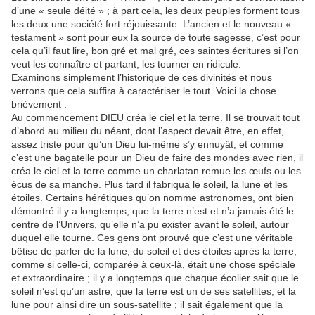
d’une « seule déité » ; à part cela, les deux peuples forment tous
les deux une société fort réjouissante. L’ancien et le nouveau «
testament » sont pour eux la source de toute sagesse, c’est pour
cela qu’il faut lire, bon gré et mal gré, ces saintes écritures si l’on
veut les connaître et partant, les tourner en ridicule.
Examinons simplement l’historique de ces divinités et nous
verrons que cela suffira à caractériser le tout. Voici la chose
brièvement :
Au commencement DIEU créa le ciel et la terre. Il se trouvait tout
d’abord au milieu du néant, dont l’aspect devait être, en effet,
assez triste pour qu’un Dieu lui-même s’y ennuyât, et comme
c’est une bagatelle pour un Dieu de faire des mondes avec rien, il
créa le ciel et la terre comme un charlatan remue les œufs ou les
écus de sa manche. Plus tard il fabriqua le soleil, la lune et les
étoiles. Certains hérétiques qu’on nomme astronomes, ont bien
démontré il y a longtemps, que la terre n’est et n’a jamais été le
centre de l’Univers, qu’elle n’a pu exister avant le soleil, autour
duquel elle tourne. Ces gens ont prouvé que c’est une véritable
bêtise de parler de la lune, du soleil et des étoiles après la terre,
comme si celle-ci, comparée à ceux-là, était une chose spéciale
et extraordinaire ; il y a longtemps que chaque écolier sait que le
soleil n’est qu’un astre, que la terre est un de ses satellites, et la
lune pour ainsi dire un sous-satellite ; il sait également que la