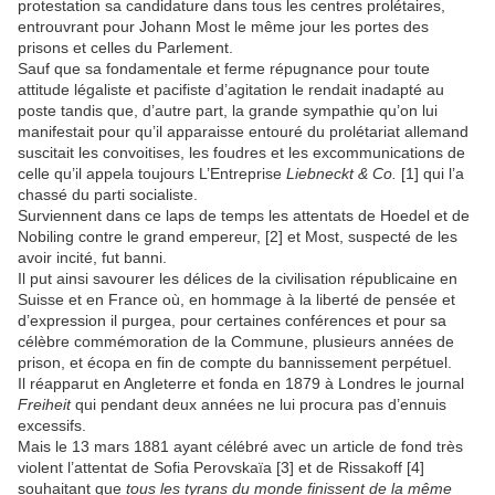
protestation sa candidature dans tous les centres prolétaires,
entrouvrant pour Johann Most le même jour les portes des
prisons et celles du Parlement.
Sauf que sa fondamentale et ferme répugnance pour toute
attitude légaliste et pacifiste d’agitation le rendait inadapté au
poste tandis que, d’autre part, la grande sympathie qu’on lui
manifestait pour qu’il apparaisse entouré du prolétariat allemand
suscitait les convoitises, les foudres et les excommunications de
celle qu’il appela toujours L’Entreprise
Liebneckt & Co.
[1] qui l’a
chassé du parti socialiste.
Surviennent dans ce laps de temps les attentats de Hoedel et de
Nobiling contre le grand empereur, [2] et Most, suspecté de les
avoir incité, fut banni.
Il put ainsi savourer les délices de la civilisation républicaine en
Suisse et en France où, en hommage à la liberté de pensée et
d’expression il purgea, pour certaines conférences et pour sa
célèbre commémoration de la Commune, plusieurs années de
prison, et écopa en fin de compte du bannissement perpétuel.
Il réapparut en Angleterre et fonda en 1879 à Londres le journal
Freiheit
qui pendant deux années ne lui procura pas d’ennuis
excessifs.
Mais le 13 mars 1881 ayant célébré avec un article de fond très
violent l’attentat de Sofia Perovskaïa [3] et de Rissakoff [4]
souhaitant que
tous les tyrans du monde finissent de la même