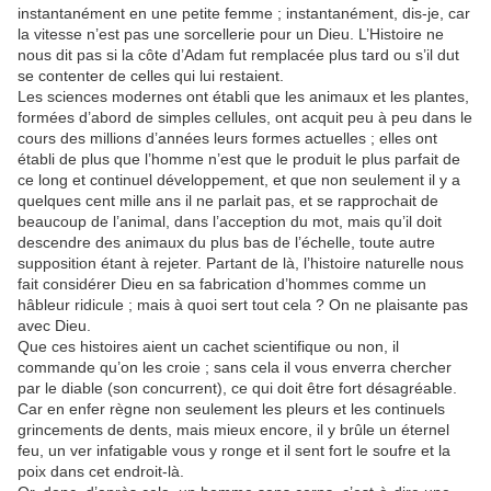
instantanément en une petite femme ; instantanément, dis-je, car
la vitesse n’est pas une sorcellerie pour un Dieu. L’Histoire ne
nous dit pas si la côte d’Adam fut remplacée plus tard ou s’il dut
se contenter de celles qui lui restaient.
Les sciences modernes ont établi que les animaux et les plantes,
formées d’abord de simples cellules, ont acquit peu à peu dans le
cours des millions d’années leurs formes actuelles ; elles ont
établi de plus que l’homme n’est que le produit le plus parfait de
ce long et continuel développement, et que non seulement il y a
quelques cent mille ans il ne parlait pas, et se rapprochait de
beaucoup de l’animal, dans l’acception du mot, mais qu’il doit
descendre des animaux du plus bas de l’échelle, toute autre
supposition étant à rejeter. Partant de là, l’histoire naturelle nous
fait considérer Dieu en sa fabrication d’hommes comme un
hâbleur ridicule ; mais à quoi sert tout cela ? On ne plaisante pas
avec Dieu.
Que ces histoires aient un cachet scientifique ou non, il
commande qu’on les croie ; sans cela il vous enverra chercher
par le diable (son concurrent), ce qui doit être fort désagréable.
Car en enfer règne non seulement les pleurs et les continuels
grincements de dents, mais mieux encore, il y brûle un éternel
feu, un ver infatigable vous y ronge et il sent fort le soufre et la
poix dans cet endroit-là.