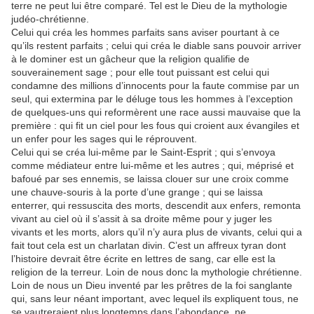
terre ne peut lui être comparé. Tel est le Dieu de la mythologie
judéo-chrétienne.
Celui qui créa les hommes parfaits sans aviser pourtant à ce
qu’ils restent parfaits ; celui qui créa le diable sans pouvoir arriver
à le dominer est un gâcheur que la religion qualifie de
souverainement sage ; pour elle tout puissant est celui qui
condamne des millions d’innocents pour la faute commise par un
seul, qui extermina par le déluge tous les hommes à l’exception
de quelques-uns qui reformèrent une race aussi mauvaise que la
première : qui fit un ciel pour les fous qui croient aux évangiles et
un enfer pour les sages qui le réprouvent.
Celui qui se créa lui-même par le Saint-Esprit ; qui s’envoya
comme médiateur entre lui-même et les autres ; qui, méprisé et
bafoué par ses ennemis, se laissa clouer sur une croix comme
une chauve-souris à la porte d’une grange ; qui se laissa
enterrer, qui ressuscita des morts, descendit aux enfers, remonta
vivant au ciel où il s’assit à sa droite même pour y juger les
vivants et les morts, alors qu’il n’y aura plus de vivants, celui qui a
fait tout cela est un charlatan divin. C’est un affreux tyran dont
l’histoire devrait être écrite en lettres de sang, car elle est la
religion de la terreur. Loin de nous donc la mythologie chrétienne.
Loin de nous un Dieu inventé par les prêtres de la foi sanglante
qui, sans leur néant important, avec lequel ils expliquent tous, ne
se vautreraient plus longtemps dans l’abondance, ne