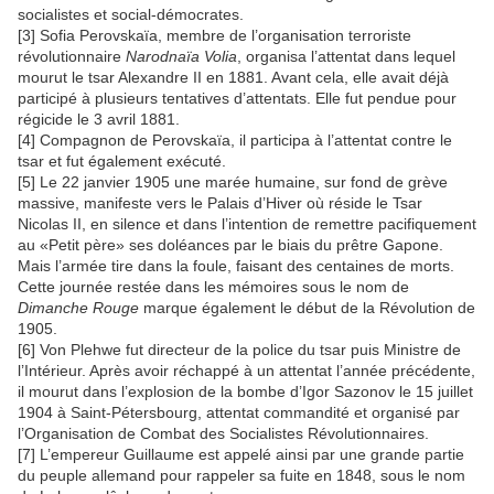
socialistes et social-démocrates.
[3] Sofia Perovskaïa, membre de l’organisation terroriste
révolutionnaire
Narodnaïa Volia
, organisa l’attentat dans lequel
mourut le tsar Alexandre II en 1881. Avant cela, elle avait déjà
participé à plusieurs tentatives d’attentats. Elle fut pendue pour
régicide le 3 avril 1881.
[4] Compagnon de Perovskaïa, il participa à l’attentat contre le
tsar et fut également exécuté.
[5] Le 22 janvier 1905 une marée humaine, sur fond de grève
massive, manifeste vers le Palais d’Hiver où réside le Tsar
Nicolas II, en silence et dans l’intention de remettre pacifiquement
au «Petit père» ses doléances par le biais du prêtre Gapone.
Mais l’armée tire dans la foule, faisant des centaines de morts.
Cette journée restée dans les mémoires sous le nom de
Dimanche Rouge
marque également le début de la Révolution de
1905.
[6] Von Plehwe fut directeur de la police du tsar puis Ministre de
l’Intérieur. Après avoir réchappé à un attentat l’année précédente,
il mourut dans l’explosion de la bombe d’Igor Sazonov le 15 juillet
1904 à Saint-Pétersbourg, attentat commandité et organisé par
l’Organisation de Combat des Socialistes Révolutionnaires.
[7] L’empereur Guillaume est appelé ainsi par une grande partie
du peuple allemand pour rappeler sa fuite en 1848, sous le nom