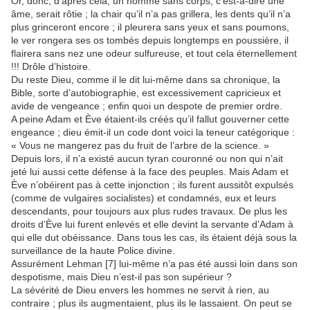
Or, donc, d’après cela, un homme sans corps, c’est-à-dire une
âme, serait rôtie ; la chair qu’il n’a pas grillera, les dents qu’il n’a
plus grinceront encore ; il pleurera sans yeux et sans poumons,
le ver rongera ses os tombés depuis longtemps en poussière, il
flairera sans nez une odeur sulfureuse, et tout cela éternellement
!!! Drôle d’histoire.
Du reste Dieu, comme il le dit lui-même dans sa chronique, la
Bible, sorte d’autobiographie, est excessivement capricieux et
avide de vengeance ; enfin quoi un despote de premier ordre.
A peine Adam et Ève étaient-ils créés qu’il fallut gouverner cette
engeance ; dieu émit-il un code dont voici la teneur catégorique :
« Vous ne mangerez pas du fruit de l’arbre de la science. »
Depuis lors, il n’a existé aucun tyran couronné ou non qui n’ait
jeté lui aussi cette défense à la face des peuples. Mais Adam et
Ève n’obéirent pas à cette injonction ; ils furent aussitôt expulsés
(comme de vulgaires socialistes) et condamnés, eux et leurs
descendants, pour toujours aux plus rudes travaux. De plus les
droits d’Ève lui furent enlevés et elle devint la servante d’Adam à
qui elle dut obéissance. Dans tous les cas, ils étaient déjà sous la
surveillance de la haute Police divine.
Assurément Lehman [7] lui-même n’a pas été aussi loin dans son
despotisme, mais Dieu n’est-il pas son supérieur ?
La sévérité de Dieu envers les hommes ne servit à rien, au
contraire ; plus ils augmentaient, plus ils le lassaient. On peut se