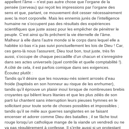
appellent l’âme – n’est pas autre chose que l’organe de la
pensée (cerveau) qui reçoit les impressions par l’organe des
sens et que, partant, ce mouvement doit cesser nécessairement
avec la mort corporelle. Mais les ennemis jurés de l’intelligence
humaine ne s’occupent pas des résultats des expériences
scientifiques que juste assez pour les empêcher de pénétrer le
peuple. C’est ainsi qu’ils prêchent la vie éternelle de l’âme.
Malheur à elle dans l’autre monde si le corps dans lequel elle a
habitée ici-bas n’a pas suivi ponctuellement les lois de Dieu ! Car,
ces gens-là nous l’assurent, Dieu tout bon, tout juste, très fin
aussi, s’occupe de chaque peccadille d’un chacun et s’enregistre
dans ses actes universels (quel contrôle et quelle comptabilité !).
A côté de cela, il est parfois comique dans ses exigences.
Écoutez plutôt :
Tandis qu’il désire que les nouveau-nés soient arrosés d’eau
froide (baptisés en son honneur au risque de les enrhumer),
tandis qu’il éprouve un plaisir inouï lorsque de nombreuses brebis
croyantes qui bêlent leurs litanies et que les plus zélés de son
parti lui chantent sans interruption leurs pieuses hymnes en le
sollicitant pour toute sorte de choses possibles et impossibles ;
tandis qu’il se mêle aux guerres sanglantes en se faisant
encenser et adorer comme Dieu des batailles ; il se fâche tout
rouge lorsqu’un catholique mange de la viande un vendredi ou ne
va pas régulièrement à confesse. Il s’irrite aussi si un protestant