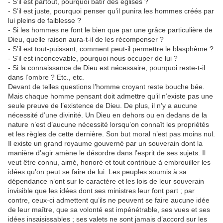
- S’il est partout, pourquoi bâtir des églises ?
- S’il est juste, pourquoi penser qu’il punira les hommes créés par
lui pleins de faiblesse ?
- Si les hommes ne font le bien que par une grâce particulière de
Dieu, quelle raison aura-t-il de les récompenser ?
- S’il est tout-puissant, comment peut-il permettre le blasphème ?
- S’il est inconcevable, pourquoi nous occuper de lui ?
- Si la connaissance de Dieu est nécessaire, pourquoi reste-t-il
dans l’ombre ? Etc., etc.
Devant de telles questions l’homme croyant reste bouche bée.
Mais chaque homme pensant doit admettre qu’il n’existe pas une
seule preuve de l’existence de Dieu. De plus, il n’y a aucune
nécessité d’une divinité. Un Dieu en dehors ou en dedans de la
nature n’est d’aucune nécessité lorsqu’on connaît les propriétés
et les règles de cette dernière. Son but moral n’est pas moins nul.
Il existe un grand royaume gouverné par un souverain dont la
manière d’agir amène le désordre dans l’esprit de ses sujets. Il
veut être connu, aimé, honoré et tout contribue à embrouiller les
idées qu’on peut se faire de lui. Les peuples soumis à sa
dépendance n’ont sur le caractère et les lois de leur souverain
invisible que les idées dont ses ministres leur font part ; par
contre, ceux-ci admettent qu’ils ne peuvent se faire aucune idée
de leur maître, que sa volonté est impénétrable, ses vues et ses
idées insaisissables ; ses valets ne sont jamais d’accord sur les