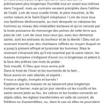
prêcheraient plus longtemps l’humilité tout en vivant eux-mêmes
dans l’orgueil, mais au contraire seraient précipités dans l’abîme
de l’oubli. Loin de nous cruelle trinité, le père meurtrier, le fils
contre nature et le Saint-Esprit voluptueux ! Loin de nous tous
ces fantômes déshonorants, au nom desquels on rabaisse les
hommes au niveau des misérables esclaves et qu’on renvoie par
la toute puissance du mensonge des peines de cette terre aux
joies du ciel. Loin de nous tous ceux qui, avec leur démence
sainte, sont les entraves du bonheur et de la liberté ! Dieu est un
revenant inventé par des charlatans raffinés au moyen duquel on
a jusqu’à présent effrayé et tyrannisé les hommes. Mais le
revenant s’évanouit dès qu’il est examiné par la saine raison, les
masses trompées s’indignent d’avoir cru si longtemps et jettent à
la face des prêtres ces mots du poète :
Sois maudit, O Dieu que nous avons prié
Dans le froid de l’hiver et les tourments de la faim…
Nous avons en vain attendu et espéré ;
Il nous a singés, trompés et bornés !
Espérons que les masses ne se laisseront plus longtemps
tromper et berner, mais qu’un jour viendra où les crucifix et les
saints seront jetés au feu, les calices et les hosties convertis en
objets utiles, les églises transformées en salle de concert, de
théâtres ou d’assemblées, ou, dans le cas où elles ne pourraient