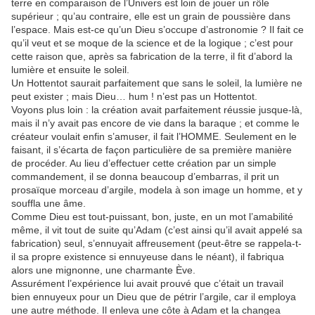
terre en comparaison de l’Univers est loin de jouer un rôle
supérieur ; qu’au contraire, elle est un grain de poussière dans
l’espace. Mais est-ce qu’un Dieu s’occupe d’astronomie ? Il fait ce
qu’il veut et se moque de la science et de la logique ; c’est pour
cette raison que, après sa fabrication de la terre, il fit d’abord la
lumière et ensuite le soleil.
Un Hottentot saurait parfaitement que sans le soleil, la lumière ne
peut exister ; mais Dieu… hum ! n’est pas un Hottentot.
Voyons plus loin : la création avait parfaitement réussie jusque-là,
mais il n’y avait pas encore de vie dans la baraque ; et comme le
créateur voulait enfin s’amuser, il fait l’HOMME. Seulement en le
faisant, il s’écarta de façon particulière de sa première manière
de procéder. Au lieu d’effectuer cette création par un simple
commandement, il se donna beaucoup d’embarras, il prit un
prosaïque morceau d’argile, modela à son image un homme, et y
souffla une âme.
Comme Dieu est tout-puissant, bon, juste, en un mot l’amabilité
même, il vit tout de suite qu’Adam (c’est ainsi qu’il avait appelé sa
fabrication) seul, s’ennuyait affreusement (peut-être se rappela-t-
il sa propre existence si ennuyeuse dans le néant), il fabriqua
alors une mignonne, une charmante Ève.
Assurément l’expérience lui avait prouvé que c’était un travail
bien ennuyeux pour un Dieu que de pétrir l’argile, car il employa
une autre méthode. Il enleva une côte à Adam et la changea