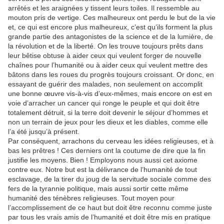
arrêtés et les araignées y tissent leurs toiles. Il ressemble au
mouton pris de vertige. Ces malheureux ont perdu le but de la vie
et, ce qui est encore plus malheureux, c’est qu’ils forment la plus
grande partie des antagonistes de la science et de la lumière, de
la révolution et de la liberté. On les trouve toujours prêts dans
leur bêtise obtuse à aider ceux qui veulent forger de nouvelle
chaînes pour l’humanité ou à aider ceux qui veulent mettre des
bâtons dans les roues du progrès toujours croissant. Or donc, en
essayant de guérir des malades, non seulement on accomplit
une bonne œuvre vis-à-vis d’eux-mêmes, mais encore on est en
voie d’arracher un cancer qui ronge le peuple et qui doit être
totalement détruit, si la terre doit devenir le séjour d’hommes et
non un terrain de jeux pour les dieux et les diables, comme elle
l’a été jusqu’à présent.
Par conséquent, arrachons du cerveau les idées religieuses, et à
bas les prêtres ! Ces derniers ont la coutume de dire que la fin
justifie les moyens. Bien ! Employons nous aussi cet axiome
contre eux. Notre but est la délivrance de l’humanité de tout
esclavage, de la tirer du joug de la servitude sociale comme des
fers de la tyrannie politique, mais aussi sortir cette même
humanité des ténèbres religieuses. Tout moyen pour
l’accomplissement de ce haut but doit être reconnu comme juste
par tous les vrais amis de l’humanité et doit être mis en pratique