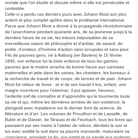
sociale que l’on étudie et discute même si elle est persécutée et
contestée.
Celle-ci a perdu ces derniers jours avec Johann Most son plus
ardent et plus complet apôtre dans le prolétariat international.
Parce que Johann Most a donné à la propagande révolutionnaire
de l’anarchisme pendant quarante ans, de sa jeunesse jusqu’à la
dernière heure de sa vie, les trésors inépuisables de sa
merveilleuse nature de philosophe et d’artiste, de savant, de
poète, d’orateur, d’homme d’action sans scrupules et sans peur.
Fils de pauvres gens, né à Aisburg (en Bavière) le 15 février
1846, son enfance fut la triste enfance de tous les gamins
pauvres que la misère arrache de bonne heure aux caresses
maternelles et jette dans les usines, les chantiers, les bureaux à
la recherche de travail et de coups, de larmes et de pain. Johann
Most fut relieur de livres : et si de son travail il tira, enfant, une
maigre nourriture pour l’estomac, il put apaiser, heureux,
l’ardente soif de connaître et d’apprendre qui le tourmenta toute
sa vie et qui, même les dernières années de son existence, le
plongeait avec impatience sur le dernier livre de science, de
littérature et d’art. Les volumes de Proudhon et de Lassalle, de
Bukle et de Darwin, de Strauss et de Feurbach, tous les livres qui
passaient par ses mains à l’atelier de reliure, dérobés le soir et
lus avec avidité la nuit dans sa pauvre mansarde, maturaient sa
conscience, armaient sa foi, son esprit et sa parole aux audaces