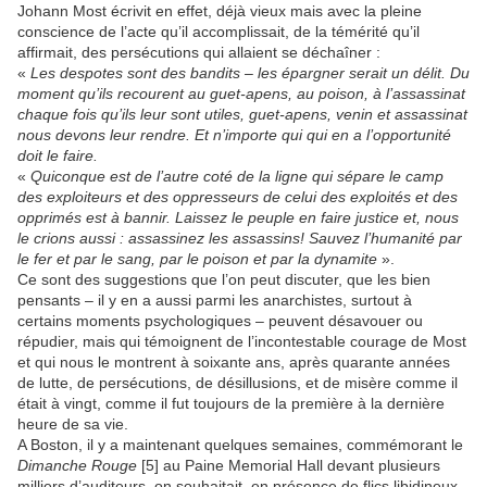
Johann Most écrivit en effet, déjà vieux mais avec la pleine
conscience de l’acte qu’il accomplissait, de la témérité qu’il
affirmait, des persécutions qui allaient se déchaîner :
«
Les despotes sont des bandits – les épargner serait un délit. Du
moment qu’ils recourent au guet-apens, au poison, à l’assassinat
chaque fois qu’ils leur sont utiles, guet-apens, venin et assassinat
nous devons leur rendre. Et n’importe qui qui en a l’opportunité
doit le faire.
«
Quiconque est de l’autre coté de la ligne qui sépare le camp
des exploiteurs et des oppresseurs de celui des exploités et des
opprimés est à bannir. Laissez le peuple en faire justice et, nous
le crions aussi : assassinez les assassins! Sauvez l’humanité par
le fer et par le sang, par le poison et par la dynamite
».
Ce sont des suggestions que l’on peut discuter, que les bien
pensants – il y en a aussi parmi les anarchistes, surtout à
certains moments psychologiques – peuvent désavouer ou
répudier, mais qui témoignent de l’incontestable courage de Most
et qui nous le montrent à soixante ans, après quarante années
de lutte, de persécutions, de désillusions, et de misère comme il
était à vingt, comme il fut toujours de la première à la dernière
heure de sa vie.
A Boston, il y a maintenant quelques semaines, commémorant le
Dimanche Rouge
[5] au Paine Memorial Hall devant plusieurs
milliers d’auditeurs, on souhaitait, en présence de flics libidineux