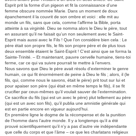
Esprit prit la forme d’un pigeon et fit la connaissance d’une
femme obscure nommée Marie. Dans un moment de doux
épanchement il la couvrit de son ombre et voici : elle mit au
monde un fils, sans que cela, comme l’affirme la Bible, porta
atteinte à sa virginité. Dieu se nomma alors le Dieu le père, tout
en assurant qu’il ne faisait qu’un non seulement avec le Saint-
Esprit mais aussi avec le Fils ! Que l’on considère bien cela : Le
père était son propre fils, le fils son propre père et de plus tous
deux ensemble étaient le Saint-Esprit ! C’est ainsi que se forma la
Sainte-Trinité. – Et maintenant, pauvre cervelle humaine, tiens-toi
ferme, car ce qui va suivre pourrait te mettre à l’envers.
Nous savons que Dieu le père avait résolu d’exterminer le genre
humain, ce qui fit énormément de peine à Dieu le fils ; alors, il (le
fils, qui, comme nous le savons, était le père) prit tout sur lui et
pour apaiser son père (qui était en même temps le fils), il se fit
crucifier par ceux-mêmes qu’il voulait sauver de l’extermination.
Ce sacrifice du fils (qui est un avec le père) plut tellement au père
(qui est un avec son fils), qu’il publia une amnistie générale qui
est en partie encore en vigueur aujourd’hui.
En première ligne le dogme de la récompense et de la punition
de l’homme dans l’autre monde. Il y a longtemps qu’il a été
prouvé scientifiquement qu’il n’y a pas d’autre vie indépendante
que celle du corps et que l’âme – ce que les charlatans religieux