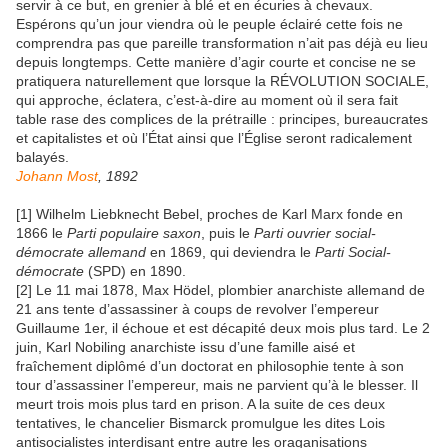
servir à ce but, en grenier à blé et en écuries à chevaux.
Espérons qu’un jour viendra où le peuple éclairé cette fois ne
comprendra pas que pareille transformation n’ait pas déjà eu lieu
depuis longtemps. Cette manière d’agir courte et concise ne se
pratiquera naturellement que lorsque la RÉVOLUTION SOCIALE,
qui approche, éclatera, c’est-à-dire au moment où il sera fait
table rase des complices de la prétraille : principes, bureaucrates
et capitalistes et où l’État ainsi que l’Église seront radicalement
balayés.
Johann Most
, 1892
[1] Wilhelm Liebknecht Bebel, proches de Karl Marx fonde en
1866 le
Parti populaire saxon
, puis le
Parti ouvrier social-
démocrate allemand
en 1869, qui deviendra le
Parti Social-
démocrate
(SPD) en 1890.
[2] Le 11 mai 1878, Max Hödel, plombier anarchiste allemand de
21 ans tente d’assassiner à coups de revolver l’empereur
Guillaume 1er, il échoue et est décapité deux mois plus tard. Le 2
juin, Karl Nobiling anarchiste issu d’une famille aisé et
fraîchement diplômé d’un doctorat en philosophie tente à son
tour d’assassiner l’empereur, mais ne parvient qu’à le blesser. Il
meurt trois mois plus tard en prison. A la suite de ces deux
tentatives, le chancelier Bismarck promulgue les dites Lois
antisocialistes interdisant entre autre les oraganisations