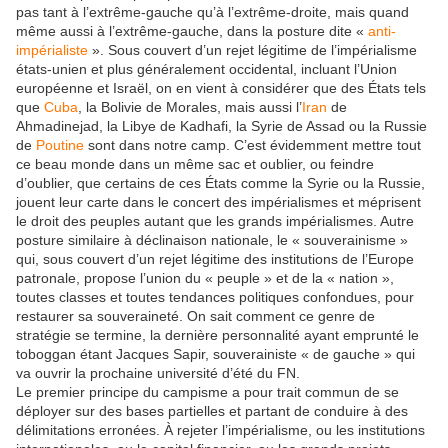
pas tant à l’extrême-gauche qu’à l’extrême-droite, mais quand
même aussi à l’extrême-gauche, dans la posture dite «
anti-
impérialiste
». Sous couvert d’un rejet légitime de l’impérialisme
états-unien et plus généralement occidental, incluant l’Union
européenne et Israël, on en vient à considérer que des États tels
que
Cuba
, la Bolivie de Morales, mais aussi l’
Iran
de
Ahmadinejad, la Libye de Kadhafi, la Syrie de Assad ou la Russie
de
Poutine
sont dans notre camp. C’est évidemment mettre tout
ce beau monde dans un même sac et oublier, ou feindre
d’oublier, que certains de ces États comme la Syrie ou la Russie,
jouent leur carte dans le concert des impérialismes et méprisent
le droit des peuples autant que les grands impérialismes. Autre
posture similaire à déclinaison nationale, le « souverainisme »
qui, sous couvert d’un rejet légitime des institutions de l’Europe
patronale, propose l’union du « peuple » et de la « nation »,
toutes classes et toutes tendances politiques confondues, pour
restaurer sa souveraineté. On sait comment ce genre de
stratégie se termine, la dernière personnalité ayant emprunté le
toboggan étant Jacques Sapir, souverainiste « de gauche » qui
va ouvrir la prochaine université d’été du FN.
Le premier principe du campisme a pour trait commun de se
déployer sur des bases partielles et partant de conduire à des
délimitations erronées. À rejeter l’impérialisme, ou les institutions