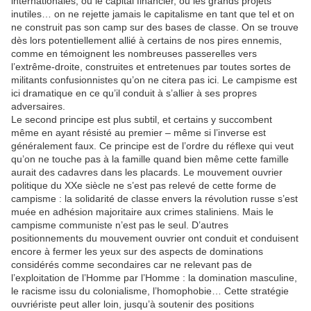
internationales, ou le capital financier, ou les grands projets
inutiles… on ne rejette jamais le capitalisme en tant que tel et on
ne construit pas son camp sur des bases de classe. On se trouve
dès lors potentiellement allié à certains de nos pires ennemis,
comme en témoignent les nombreuses passerelles vers
l’extrême-droite, construites et entretenues par toutes sortes de
militants confusionnistes qu’on ne citera pas ici. Le campisme est
ici dramatique en ce qu’il conduit à s’allier à ses propres
adversaires.
Le second principe est plus subtil, et certains y succombent
même en ayant résisté au premier – même si l’inverse est
généralement faux. Ce principe est de l’ordre du réflexe qui veut
qu’on ne touche pas à la famille quand bien même cette famille
aurait des cadavres dans les placards. Le mouvement ouvrier
politique du XXe siècle ne s’est pas relevé de cette forme de
campisme : la solidarité de classe envers la révolution russe s’est
muée en adhésion majoritaire aux crimes staliniens. Mais le
campisme communiste n’est pas le seul. D’autres
positionnements du mouvement ouvrier ont conduit et conduisent
encore à fermer les yeux sur des aspects de dominations
considérés comme secondaires car ne relevant pas de
l’exploitation de l’Homme par l’Homme : la domination masculine,
le racisme issu du colonialisme, l’homophobie… Cette stratégie
ouvriériste peut aller loin, jusqu’à soutenir des positions