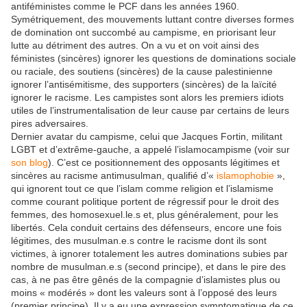
antiféministes comme le PCF dans les années 1960.
Symétriquement, des mouvements luttant contre diverses formes
de domination ont succombé au campisme, en priorisant leur
lutte au détriment des autres. On a vu et on voit ainsi des
féministes (sincères) ignorer les questions de dominations sociale
ou raciale, des soutiens (sincères) de la cause palestinienne
ignorer l’antisémitisme, des supporters (sincères) de la laïcité
ignorer le racisme. Les campistes sont alors les premiers idiots
utiles de l’instrumentalisation de leur cause par certains de leurs
pires adversaires.
Dernier avatar du campisme, celui que Jacques Fortin, militant
LGBT et d’extrême-gauche, a appelé l’islamocampisme (voir sur
son blog
). C’est ce positionnement des opposants légitimes et
sincères au racisme antimusulman, qualifié d’«
islamophobie
»,
qui ignorent tout ce que l’islam comme religion et l’islamisme
comme courant politique portent de régressif pour le droit des
femmes, des homosexuel.le.s et, plus généralement, pour les
libertés. Cela conduit certains des défenseurs, encore une fois
légitimes, des musulman.e.s contre le racisme dont ils sont
victimes, à ignorer totalement les autres dominations subies par
nombre de musulman.e.s (second principe), et dans le pire des
cas, à ne pas être gênés de la compagnie d’islamistes plus ou
moins « modérés » dont les valeurs sont à l’opposé des leurs
(premier principe). Il y a eu une expression symptomatique de ce