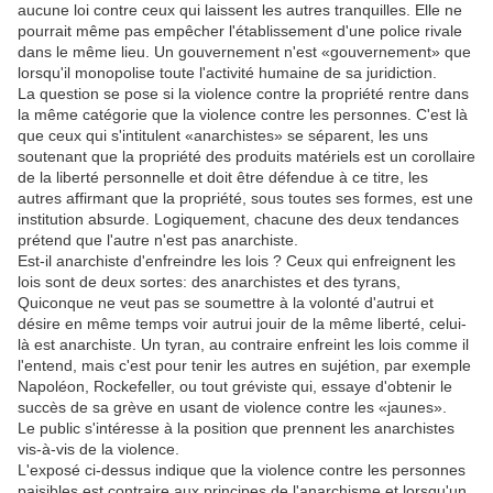
aucune loi contre ceux qui laissent les autres tranquilles. Elle ne
pourrait même pas empêcher l'établissement d'une police rivale
dans le même lieu. Un gouvernement n'est «gouvernement» que
lorsqu'il monopolise toute l'activité humaine de sa juridiction.
La question se pose si la violence contre la propriété rentre dans
la même catégorie que la violence contre les personnes. C'est là
que ceux qui s'intitulent «anarchistes» se séparent, les uns
soutenant que la propriété des produits matériels est un corollaire
de la liberté personnelle et doit être défendue à ce titre, les
autres affirmant que la propriété, sous toutes ses formes, est une
institution absurde. Logiquement, chacune des deux tendances
prétend que l'autre n'est pas anarchiste.
Est-il anarchiste d'enfreindre les lois ? Ceux qui enfreignent les
lois sont de deux sortes: des anarchistes et des tyrans,
Quiconque ne veut pas se soumettre à la volonté d'autrui et
désire en même temps voir autrui jouir de la même liberté, celui-
là est anarchiste. Un tyran, au contraire enfreint les lois comme il
l'entend, mais c'est pour tenir les autres en sujétion, par exemple
Napoléon, Rockefeller, ou tout gréviste qui, essaye d'obtenir le
succès de sa grève en usant de violence contre les «jaunes».
Le public s'intéresse à la position que prennent les anarchistes
vis-à-vis de la violence.
L'exposé ci-dessus indique que la violence contre les personnes
paisibles est contraire aux principes de l'anarchisme et lorsqu'un