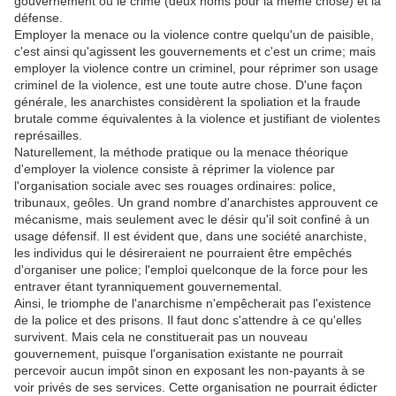
gouvernement ou le crime (deux noms pour la même chose) et la
défense.
Employer la menace ou la violence contre quelqu'un de paisible,
c'est ainsi qu'agissent les gouvernements et c'est un crime; mais
employer la violence contre un criminel, pour réprimer son usage
criminel de la violence, est une toute autre chose. D'une façon
générale, les anarchistes considèrent la spoliation et la fraude
brutale comme équivalentes à la violence et justifiant de violentes
représailles.
Naturellement, la méthode pratique ou la menace théorique
d'employer la violence consiste à réprimer la violence par
l'organisation sociale avec ses rouages ordinaires: police,
tribunaux, geôles. Un grand nombre d'anarchistes approuvent ce
mécanisme, mais seulement avec le désir qu'il soit confiné à un
usage défensif. Il est évident que, dans une société anarchiste,
les individus qui le désireraient ne pourraient être empêchés
d'organiser une police; l'emploi quelconque de la force pour les
entraver étant tyranniquement gouvernemental.
Ainsi, le triomphe de l'anarchisme n'empêcherait pas l'existence
de la police et des prisons. Il faut donc s'attendre à ce qu'elles
survivent. Mais cela ne constituerait pas un nouveau
gouvernement, puisque l'organisation existante ne pourrait
percevoir aucun impôt sinon en exposant les non-payants à se
voir privés de ses services. Cette organisation ne pourrait édicter