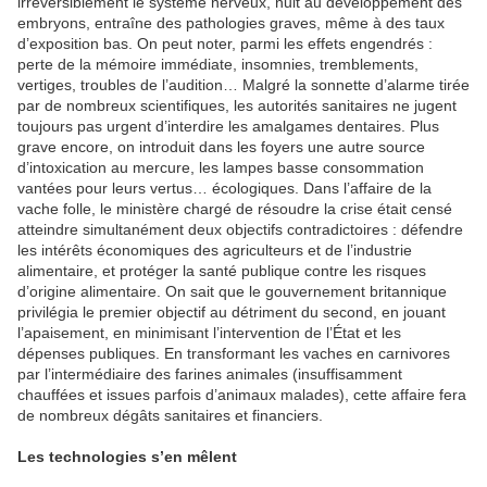
irréversiblement le système nerveux, nuit au développement des
embryons, entraîne des pathologies graves, même à des taux
d’exposition bas. On peut noter, parmi les effets engendrés :
perte de la mémoire immédiate, insomnies, tremblements,
vertiges, troubles de l’audition… Malgré la sonnette d’alarme tirée
par de nombreux scientifiques, les autorités sanitaires ne jugent
toujours pas urgent d’interdire les amalgames dentaires. Plus
grave encore, on introduit dans les foyers une autre source
d’intoxication au mercure, les lampes basse consommation
vantées pour leurs vertus… écologiques. Dans l’affaire de la
vache folle, le ministère chargé de résoudre la crise était censé
atteindre simultanément deux objectifs contradictoires : défendre
les intérêts économiques des agriculteurs et de l’industrie
alimentaire, et protéger la santé publique contre les risques
d’origine alimentaire. On sait que le gouvernement britannique
privilégia le premier objectif au détriment du second, en jouant
l’apaisement, en minimisant l’intervention de l’État et les
dépenses publiques. En transformant les vaches en carnivores
par l’intermédiaire des farines animales (insuffisamment
chauffées et issues parfois d’animaux malades), cette affaire fera
de nombreux dégâts sanitaires et financiers.
Les technologies s’en mêlent