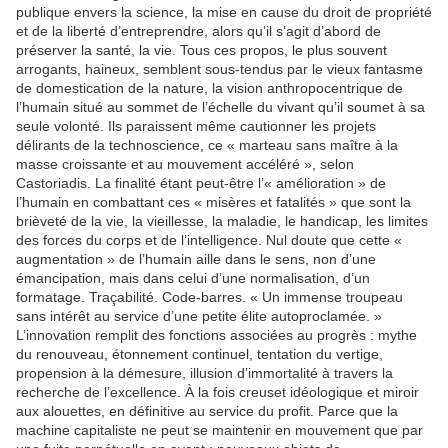
publique envers la science, la mise en cause du droit de propriété
et de la liberté d’entreprendre, alors qu’il s’agit d’abord de
préserver la santé, la vie. Tous ces propos, le plus souvent
arrogants, haineux, semblent sous-tendus par le vieux fantasme
de domestication de la nature, la vision anthropocentrique de
l’humain situé au sommet de l’échelle du vivant qu’il soumet à sa
seule volonté. Ils paraissent même cautionner les projets
délirants de la technoscience, ce « marteau sans maître à la
masse croissante et au mouvement accéléré », selon
Castoriadis. La finalité étant peut-être l’« amélioration » de
l’humain en combattant ces « misères et fatalités » que sont la
brièveté de la vie, la vieillesse, la maladie, le handicap, les limites
des forces du corps et de l’intelligence. Nul doute que cette «
augmentation » de l’humain aille dans le sens, non d’une
émancipation, mais dans celui d’une normalisation, d’un
formatage. Traçabilité. Code-barres. « Un immense troupeau
sans intérêt au service d’une petite élite autoproclamée. »
L’innovation remplit des fonctions associées au progrès : mythe
du renouveau, étonnement continuel, tentation du vertige,
propension à la démesure, illusion d’immortalité à travers la
recherche de l’excellence. À la fois creuset idéologique et miroir
aux alouettes, en définitive au service du profit. Parce que la
machine capitaliste ne peut se maintenir en mouvement que par