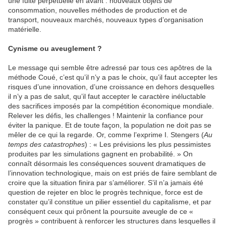
une fuite perpétuelle en avant : nouveaux objets de
consommation, nouvelles méthodes de production et de
transport, nouveaux marchés, nouveaux types d’organisation
matérielle.
Cynisme ou aveuglement ?
Le message qui semble être adressé par tous ces apôtres de la
méthode Coué, c’est qu’il n’y a pas le choix, qu’il faut accepter les
risques d’une innovation, d’une croissance en dehors desquelles
il n’y a pas de salut, qu’il faut accepter le caractère inéluctable
des sacrifices imposés par la compétition économique mondiale.
Relever les défis, les challenges ! Maintenir la confiance pour
éviter la panique. Et de toute façon, la population ne doit pas se
mêler de ce qui la regarde. Or, comme l’exprime I. Stengers (
Au
temps des catastrophes
) : « Les prévisions les plus pessimistes
produites par les simulations gagnent en probabilité. » On
connaît désormais les conséquences souvent dramatiques de
l’innovation technologique, mais on est priés de faire semblant de
croire que la situation finira par s’améliorer. S’il n’a jamais été
question de rejeter en bloc le progrès technique, force est de
constater qu’il constitue un pilier essentiel du capitalisme, et par
conséquent ceux qui prônent la poursuite aveugle de ce «
progrès » contribuent à renforcer les structures dans lesquelles il