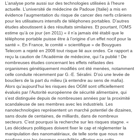
L’analyse porte aussi sur des technologies utilisées à l’heure
actuelle. L’université de médecine de Padoue (Italie) a mis en
évidence l’augmentation du risque de cancer des nerfs crâniens
pour les utilisateurs intensifs de téléphones portables. D’autres
études aboutissent à des résultats similaires. Et pourtant, l’OMS
estime qu’à ce jour (en 2011) « il n’a jamais été établi que le
téléphone portable puisse être à l’origine d’un effet nocif pour la
santé ». En France, le comité « scientifique » de Bouygues
Telecom a rejeté en 2008 tout risque lié aux ondes. Ce rapport a
reçu la caution de l’Académie de médecine, qui l’a publié ! De
nombreuses études concernant les effets néfastes des
organismes génétiquement modifiés ont été menées, notamment
celle conduite récemment par G.-E. Séralini. D’où une levée de
boucliers de la part du milieu (à entendre au sens de mafia).
Alors qu’aujourd’hui les risques des OGM sont officiellement
évalués par l’Autorité européenne de sécurité alimentaire, qui
s’est distinguée depuis de nombreuses années par la proximité
scandaleuse de ses membres avec les industriels. Les
nanotechnologies représentent un marché potentiel de dizaines,
sans doute de centaines, de milliards, dans de nombreux
secteurs. C’est pourquoi la recherche sur les risques stagne. «
Les décideurs politiques doivent fixer le cap et réglementer la
manipulation des nanomatériaux, de telle sorte que nous ne
perdions pas les énormes possibilités offertes par cette