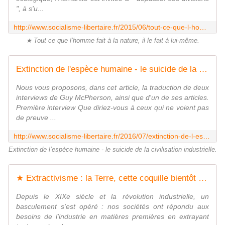
", à s'u...
http://www.socialisme-libertaire.fr/2015/06/tout-ce-que-l-homme-fait-a-la-nature-il-le-fait-a-lui-meme.html
★ Tout ce que l’homme fait à la nature, il le fait à lui-même.
Extinction de l'espèce humaine - le suicide de la civilisation industrielle - Socialisme libertaire
Nous vous proposons, dans cet article, la traduction de deux
interviews de Guy McPherson, ainsi que d'un de ses articles.
Première interview Que diriez-vous à ceux qui ne voient pas
de preuve ...
http://www.socialisme-libertaire.fr/2016/07/extinction-de-l-espece-humaine-le-suicide-de-la-civilisation-industrielle.html
Extinction de l’espèce humaine - le suicide de la civilisation industrielle.
★ Extractivisme : la Terre, cette coquille bientôt vide ? - Socialisme libertaire
Depuis le XIXe siècle et la révolution industrielle, un
basculement s'est opéré : nos sociétés ont répondu aux
besoins de l'industrie en matières premières en extrayant