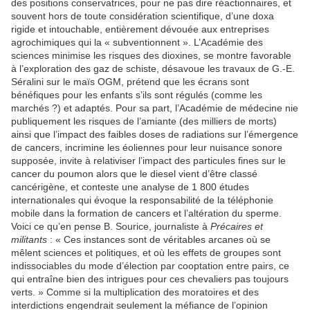
des positions conservatrices, pour ne pas dire réactionnaires, et
souvent hors de toute considération scientifique, d’une doxa
rigide et intouchable, entièrement dévouée aux entreprises
agrochimiques qui la « subventionnent ». L’Académie des
sciences minimise les risques des dioxines, se montre favorable
à l’exploration des gaz de schiste, désavoue les travaux de G.-E.
Séralini sur le maïs OGM, prétend que les écrans sont
bénéfiques pour les enfants s’ils sont régulés (comme les
marchés ?) et adaptés. Pour sa part, l’Académie de médecine nie
publiquement les risques de l’amiante (des milliers de morts)
ainsi que l’impact des faibles doses de radiations sur l’émergence
de cancers, incrimine les éoliennes pour leur nuisance sonore
supposée, invite à relativiser l’impact des particules fines sur le
cancer du poumon alors que le diesel vient d’être classé
cancérigène, et conteste une analyse de 1 800 études
internationales qui évoque la responsabilité de la téléphonie
mobile dans la formation de cancers et l’altération du sperme.
Voici ce qu’en pense B. Sourice, journaliste à
Précaires et
militants
: « Ces instances sont de véritables arcanes où se
mêlent sciences et politiques, et où les effets de groupes sont
indissociables du mode d’élection par cooptation entre pairs, ce
qui entraîne bien des intrigues pour ces chevaliers pas toujours
verts. » Comme si la multiplication des moratoires et des
interdictions engendrait seulement la méfiance de l’opinion