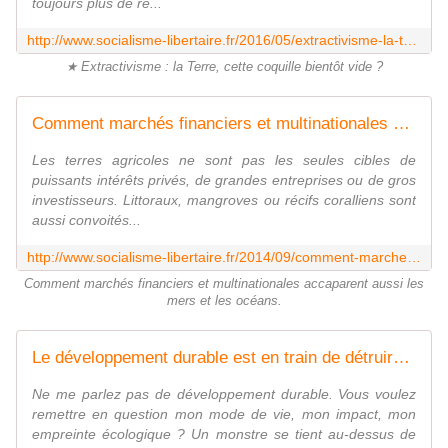
toujours plus de re...
http://www.socialisme-libertaire.fr/2016/05/extractivisme-la-terre-cette-coquille-bientot-vide.html
★ Extractivisme : la Terre, cette coquille bientôt vide ?
Comment marchés financiers et multinationales accaparent aussi les mers et les océans - Socialisme libertaire
Les terres agricoles ne sont pas les seules cibles de
puissants intérêts privés, de grandes entreprises ou de gros
investisseurs. Littoraux, mangroves ou récifs coralliens sont
aussi convoités...
http://www.socialisme-libertaire.fr/2014/09/comment-marches-financiers-et-multinationales-accaparent-aussi-les-mers-et-les-oceans.html
Comment marchés financiers et multinationales accaparent aussi les
mers et les océans.
Le développement durable est en train de détruire la planète - Socialisme libertaire
Ne me parlez pas de développement durable. Vous voulez
remettre en question mon mode de vie, mon impact, mon
empreinte écologique ? Un monstre se tient au-dessus de