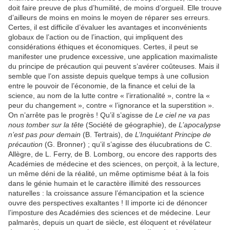
doit faire preuve de plus d’humilité, de moins d’orgueil. Elle trouve
d’ailleurs de moins en moins le moyen de réparer ses erreurs.
Certes, il est difficile d’évaluer les avantages et inconvénients
globaux de l’action ou de l’inaction, qui impliquent des
considérations éthiques et économiques. Certes, il peut se
manifester une prudence excessive, une application maximaliste
du principe de précaution qui peuvent s’avérer coûteuses. Mais il
semble que l’on assiste depuis quelque temps à une collusion
entre le pouvoir de l’économie, de la finance et celui de la
science, au nom de la lutte contre « l’irrationalité », contre la «
peur du changement », contre « l’ignorance et la superstition ».
On n’arrête pas le progrès ! Qu’il s’agisse de
Le ciel ne va pas
nous tomber sur la tête
(Société de géographie), de
L’apocalypse
n’est pas pour demain
(B. Tertrais), de
L’Inquiétant Principe de
précaution
(G. Bronner) ; qu’il s’agisse des élucubrations de C.
Allègre, de L. Ferry, de B. Lomborg, ou encore des rapports des
Académies de médecine et des sciences, on perçoit, à la lecture,
un même déni de la réalité, un même optimisme béat à la fois
dans le génie humain et le caractère illimité des ressources
naturelles : la croissance assure l’émancipation et la science
ouvre des perspectives exaltantes ! Il importe ici de dénoncer
l’imposture des Académies des sciences et de médecine. Leur
palmarès, depuis un quart de siècle, est éloquent et révélateur