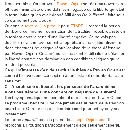
Il me semble qu’auparavant
Ruwen Ogien
se réclamait avec son
éthique minimaliste d’une définition négative de la liberté qui était
la formulation qu’en avait donné Mill dans
De la liberté
: faire tout
ce qui ne nuit pas à autrui.
Or dans le
texte qu’il a produit
pour
ÉTAPE
, il reprend la notion
de liberté comme non-domination de la tradition républicaniste en
la tordant dans le sens d’une liberté négative. Je ne vais pas
détailler ici la controverse entre républicanisme et libéralisme, et
donc effectuer une critique républicaniste de la thèse défendue
par Ruwen Ogien. Cela même s’il me semble difficile de détacher
la liberté comme non-domination des conditions civiques qui la
rendent possible.
Ce qui m’intéresse c’est de savoir si la thèse de Ruwen Ogien est
compatible avec une conception anarchiste, et donc libertaire au
sens fort.
2 – Anarchisme et liberté : les penseurs de l’anarchisme
n’ont pas défendu une conception négative de la liberté
Il est symptomatique me semble-t-il que bien que Ruwen Ogien
se proclame libertaire, il ne cite jamais des auteurs de la tradition
anarchiste. Or anarchiste et libertaire sont pourtant synonymes
initialement.
Le terme
apparaît
sous la plume de
Joseph Déjacques
. Il
reproche à Proudhon paradoxalement d’être seulement libéral,