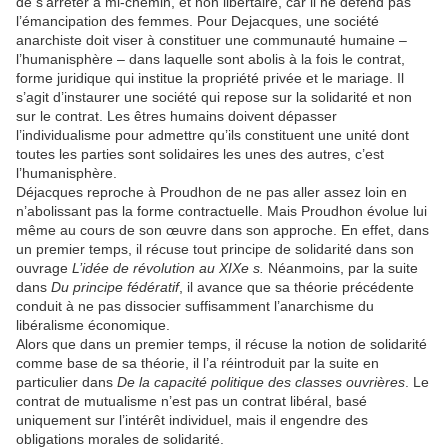
de s’arrêter à mi-chemin, et non libertaire, car il ne défend pas
l’émancipation des femmes. Pour Dejacques, une société
anarchiste doit viser à constituer une communauté humaine –
l’humanisphère – dans laquelle sont abolis à la fois le contrat,
forme juridique qui institue la propriété privée et le mariage. Il
s’agit d’instaurer une société qui repose sur la solidarité et non
sur le contrat. Les êtres humains doivent dépasser
l’individualisme pour admettre qu’ils constituent une unité dont
toutes les parties sont solidaires les unes des autres, c’est
l’humanisphère.
Déjacques reproche à Proudhon de ne pas aller assez loin en
n’abolissant pas la forme contractuelle. Mais Proudhon évolue lui
même au cours de son œuvre dans son approche. En effet, dans
un premier temps, il récuse tout principe de solidarité dans son
ouvrage
L’idée de révolution au XIXe s.
Néanmoins, par la suite
dans
Du principe fédératif
, il avance que sa théorie précédente
conduit à ne pas dissocier suffisamment l’anarchisme du
libéralisme économique.
Alors que dans un premier temps, il récuse la notion de solidarité
comme base de sa théorie, il l’a réintroduit par la suite en
particulier dans
De la capacité politique des classes ouvrières
. Le
contrat de mutualisme n’est pas un contrat libéral, basé
uniquement sur l’intérêt individuel, mais il engendre des
obligations morales de solidarité.