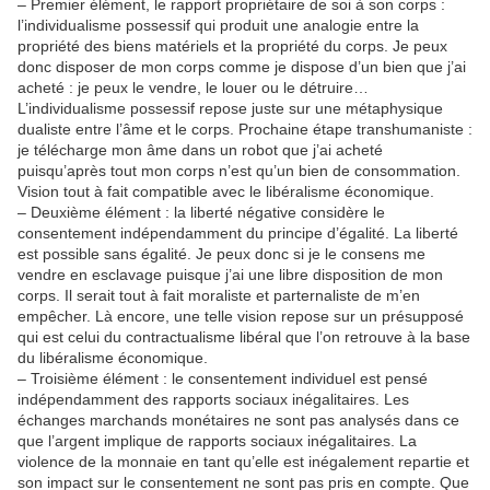
– Premier élément, le rapport propriétaire de soi à son corps :
l’individualisme possessif qui produit une analogie entre la
propriété des biens matériels et la propriété du corps. Je peux
donc disposer de mon corps comme je dispose d’un bien que j’ai
acheté : je peux le vendre, le louer ou le détruire…
L’individualisme possessif repose juste sur une métaphysique
dualiste entre l’âme et le corps. Prochaine étape transhumaniste :
je télécharge mon âme dans un robot que j’ai acheté
puisqu’après tout mon corps n’est qu’un bien de consommation.
Vision tout à fait compatible avec le libéralisme économique.
– Deuxième élément : la liberté négative considère le
consentement indépendamment du principe d’égalité. La liberté
est possible sans égalité. Je peux donc si je le consens me
vendre en esclavage puisque j’ai une libre disposition de mon
corps. Il serait tout à fait moraliste et parternaliste de m’en
empêcher. Là encore, une telle vision repose sur un présupposé
qui est celui du contractualisme libéral que l’on retrouve à la base
du libéralisme économique.
– Troisième élément : le consentement individuel est pensé
indépendamment des rapports sociaux inégalitaires. Les
échanges marchands monétaires ne sont pas analysés dans ce
que l’argent implique de rapports sociaux inégalitaires. La
violence de la monnaie en tant qu’elle est inégalement repartie et
son impact sur le consentement ne sont pas pris en compte. Que