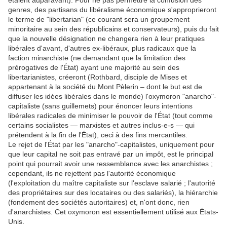
étaient auparavant). Pour ne pas permettre la confusion des
genres, des partisans du libéralisme économique s'approprieront
le terme de "libertarian" (ce courant sera un groupement
minoritaire au sein des républicains et conservateurs), puis du fait
que la nouvelle désignation ne changera rien à leur pratiques
libérales d'avant, d'autres ex-libéraux, plus radicaux que la
faction minarchiste (ne demandant que la limitation des
prérogatives de l'État) ayant une majorité au sein des
libertarianistes, créeront (Rothbard, disciple de Mises et
appartenant à la société du Mont Pèlerin – dont le but est de
diffuser les idées libérales dans le monde) l'oxymoron "anarcho"-
capitaliste (sans guillemets) pour énoncer leurs intentions
libérales radicales de minimiser le pouvoir de l'État (tout comme
certains socialistes — marxistes et autres inclus-e-s — qui
prétendent à la fin de l'État), ceci à des fins mercantiles.
Le rejet de l'État par les "anarcho"-capitalistes, uniquement pour
que leur capital ne soit pas entravé par un impôt, est le principal
point qui pourrait avoir une ressemblance avec les anarchistes ;
cependant, ils ne rejettent pas l'autorité économique
(l'exploitation du maître capitaliste sur l'esclave salarié ; l'autorité
des propriétaires sur des locataires ou des salariés), la hiérarchie
(fondement des sociétés autoritaires) et, n'ont donc, rien
d'anarchistes. Cet oxymoron est essentiellement utilisé aux États-
Unis.