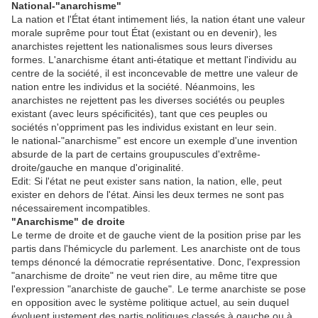
National-"anarchisme"
La nation et l'État étant intimement liés, la nation étant une valeur
morale suprême pour tout État (existant ou en devenir), les
anarchistes rejettent les nationalismes sous leurs diverses
formes. L'anarchisme étant anti-étatique et mettant l'individu au
centre de la société, il est inconcevable de mettre une valeur de
nation entre les individus et la société. Néanmoins, les
anarchistes ne rejettent pas les diverses sociétés ou peuples
existant (avec leurs spécificités), tant que ces peuples ou
sociétés n'oppriment pas les individus existant en leur sein.
le national-"anarchisme" est encore un exemple d'une invention
absurde de la part de certains groupuscules d'extrême-
droite/gauche en manque d'originalité.
Edit: Si l'état ne peut exister sans nation, la nation, elle, peut
exister en dehors de l'état. Ainsi les deux termes ne sont pas
nécessairement incompatibles.
"Anarchisme" de droite
Le terme de droite et de gauche vient de la position prise par les
partis dans l'hémicycle du parlement. Les anarchiste ont de tous
temps dénoncé la démocratie représentative. Donc, l'expression
"anarchisme de droite" ne veut rien dire, au même titre que
l'expression "anarchiste de gauche". Le terme anarchiste se pose
en opposition avec le système politique actuel, au sein duquel
évoluent justement des partis politiques classés à gauche ou à