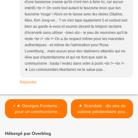
d'une bassesse crasse qu'ils n'ont rien à faire ici, car aucun
intérêt.<br /> On vomi tout autant le fascisme brun que ton
fascisme 'rouge' ! Alors on te laisse avec tes idoles (Staline,
Mao, Kim Jong-un... ? on s'en tape également !) et surtout soit
bien au garde-à-vous et soumis devant ta religion sectaire
d'écervelé sans utiliser --bien sûr-- le peu de neurones qu'il te
reste.<br /> <br /> On a du respect même pour les marxistes
authentiques --et même de l'admiration pour Rosa
Luxemburg... mais aucun pour des staliniens attardés qui ne
rêve que d'autoritarisme et qui ne font que salir le
communisme : basta ! restez dans votre à purin.<br /> <br />
★ Les communistes-libertaires ne te salue pas...
Répondre
< ★ Georges Fontenis :
★ Scandale : dix ans de
pour un communisme
colonie pénitentiaire pour
libertaire
Koltchenko ! >
Hébergé par Overblog