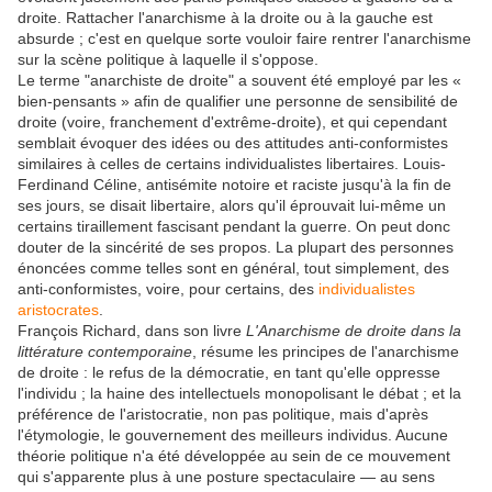
droite. Rattacher l'anarchisme à la droite ou à la gauche est
absurde ; c'est en quelque sorte vouloir faire rentrer l'anarchisme
sur la scène politique à laquelle il s'oppose.
Le terme "anarchiste de droite" a souvent été employé par les «
bien-pensants » afin de qualifier une personne de sensibilité de
droite (voire, franchement d'extrême-droite), et qui cependant
semblait évoquer des idées ou des attitudes anti-conformistes
similaires à celles de certains individualistes libertaires. Louis-
Ferdinand Céline, antisémite notoire et raciste jusqu'à la fin de
ses jours, se disait libertaire, alors qu'il éprouvait lui-même un
certains tiraillement fascisant pendant la guerre. On peut donc
douter de la sincérité de ses propos. La plupart des personnes
énoncées comme telles sont en général, tout simplement, des
anti-conformistes, voire, pour certains, des
individualistes
aristocrates
.
François Richard, dans son livre
L'Anarchisme de droite dans la
littérature contemporaine
, résume les principes de l'anarchisme
de droite : le refus de la démocratie, en tant qu'elle oppresse
l'individu ; la haine des intellectuels monopolisant le débat ; et la
préférence de l'aristocratie, non pas politique, mais d'après
l'étymologie, le gouvernement des meilleurs individus. Aucune
théorie politique n'a été développée au sein de ce mouvement
qui s'apparente plus à une posture spectaculaire — au sens