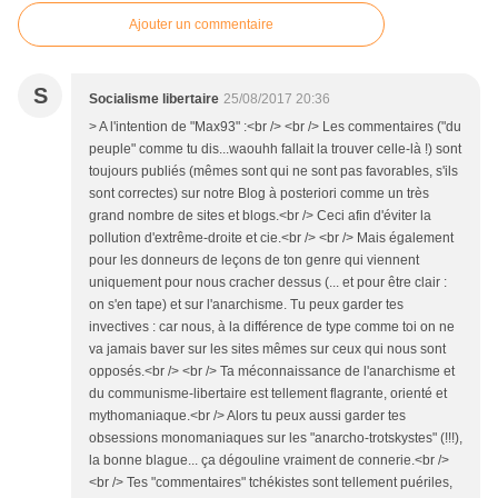
Ajouter un commentaire
S
Socialisme libertaire
25/08/2017 20:36
> A l'intention de "Max93" :<br /> <br /> Les commentaires ("du
peuple" comme tu dis...waouhh fallait la trouver celle-là !) sont
toujours publiés (mêmes sont qui ne sont pas favorables, s'ils
sont correctes) sur notre Blog à posteriori comme un très
grand nombre de sites et blogs.<br /> Ceci afin d'éviter la
pollution d'extrême-droite et cie.<br /> <br /> Mais également
pour les donneurs de leçons de ton genre qui viennent
uniquement pour nous cracher dessus (... et pour être clair :
on s'en tape) et sur l'anarchisme. Tu peux garder tes
invectives : car nous, à la différence de type comme toi on ne
va jamais baver sur les sites mêmes sur ceux qui nous sont
opposés.<br /> <br /> Ta méconnaissance de l'anarchisme et
du communisme-libertaire est tellement flagrante, orienté et
mythomaniaque.<br /> Alors tu peux aussi garder tes
obsessions monomaniaques sur les "anarcho-trotskystes" (!!!),
la bonne blague... ça dégouline vraiment de connerie.<br />
<br /> Tes "commentaires" tchékistes sont tellement puériles,