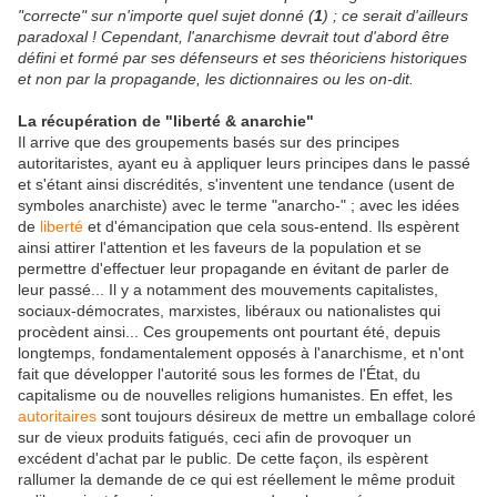
"correcte" sur n'importe quel sujet donné (
1
) ; ce serait d'ailleurs
paradoxal ! Cependant, l'anarchisme devrait tout d'abord être
défini et formé par ses défenseurs et ses théoriciens historiques
et non par la propagande, les dictionnaires ou les on-dit.
La récupération de "liberté & anarchie"
Il arrive que des groupements basés sur des principes
autoritaristes, ayant eu à appliquer leurs principes dans le passé
et s'étant ainsi discrédités, s'inventent une tendance (usent de
symboles anarchiste) avec le terme "anarcho-" ; avec les idées
de
liberté
et d'émancipation que cela sous-entend. Ils espèrent
ainsi attirer l'attention et les faveurs de la population et se
permettre d'effectuer leur propagande en évitant de parler de
leur passé... Il y a notamment des mouvements capitalistes,
sociaux-démocrates, marxistes, libéraux ou nationalistes qui
procèdent ainsi... Ces groupements ont pourtant été, depuis
longtemps, fondamentalement opposés à l'anarchisme, et n'ont
fait que développer l'autorité sous les formes de l'État, du
capitalisme ou de nouvelles religions humanistes. En effet, les
autoritaires
sont toujours désireux de mettre un emballage coloré
sur de vieux produits fatigués, ceci afin de provoquer un
excédent d'achat par le public. De cette façon, ils espèrent
rallumer la demande de ce qui est réellement le même produit