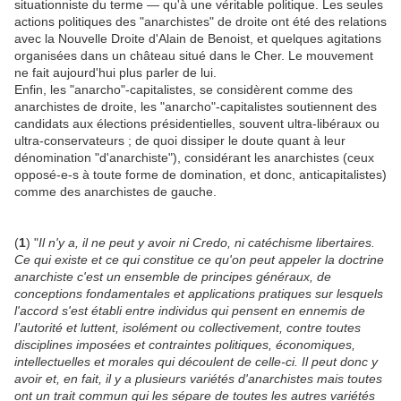
situationniste du terme — qu'à une véritable politique. Les seules
actions politiques des "anarchistes" de droite ont été des relations
avec la Nouvelle Droite d'Alain de Benoist, et quelques agitations
organisées dans un château situé dans le Cher. Le mouvement
ne fait aujourd'hui plus parler de lui.
Enfin, les "anarcho"-capitalistes, se considèrent comme des
anarchistes de droite, les "anarcho"-capitalistes soutiennent des
candidats aux élections présidentielles, souvent ultra-libéraux ou
ultra-conservateurs ; de quoi dissiper le doute quant à leur
dénomination "d'anarchiste"), considérant les anarchistes (ceux
opposé-e-s à toute forme de domination, et donc, anticapitalistes)
comme des anarchistes de gauche.
(
1
) "
Il n'y a, il ne peut y avoir ni Credo, ni catéchisme libertaires.
Ce qui existe et ce qui constitue ce qu'on peut appeler la doctrine
anarchiste c'est un ensemble de principes généraux, de
conceptions fondamentales et applications pratiques sur lesquels
l'accord s'est établi entre individus qui pensent en ennemis de
l’autorité et luttent, isolément ou collectivement, contre toutes
disciplines imposées et contraintes politiques, économiques,
intellectuelles et morales qui découlent de celle-ci. Il peut donc y
avoir et, en fait, il y a plusieurs variétés d'anarchistes mais toutes
ont un trait commun qui les sépare de toutes les autres variétés