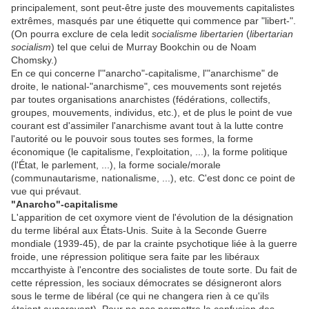
principalement, sont peut-être juste des mouvements capitalistes
extrêmes, masqués par une étiquette qui commence par "libert-".
(On pourra exclure de cela ledit
socialisme libertarien
(
libertarian
socialism
) tel que celui de Murray Bookchin ou de Noam
Chomsky.)
En ce qui concerne l'"anarcho"-capitalisme, l'"anarchisme" de
droite, le national-"anarchisme", ces mouvements sont rejetés
par toutes organisations anarchistes (fédérations, collectifs,
groupes, mouvements, individus, etc.), et de plus le point de vue
courant est d'assimiler l'anarchisme avant tout à la lutte contre
l'autorité ou le pouvoir sous toutes ses formes, la forme
économique (le capitalisme, l'exploitation, ...), la forme politique
(l'État, le parlement, ...), la forme sociale/morale
(communautarisme, nationalisme, ...), etc. C'est donc ce point de
vue qui prévaut.
"Anarcho"-capitalisme
L'apparition de cet oxymore vient de l'évolution de la désignation
du terme libéral aux États-Unis. Suite à la Seconde Guerre
mondiale (1939-45), de par la crainte psychotique liée à la guerre
froide, une répression politique sera faite par les libéraux
mccarthyiste à l'encontre des socialistes de toute sorte. Du fait de
cette répression, les sociaux démocrates se désigneront alors
sous le terme de libéral (ce qui ne changera rien à ce qu'ils